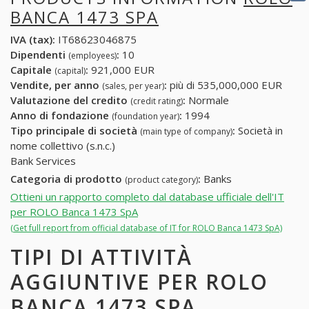
BANCA 1473 SPA
IVA (tax):
IT68623046875
Dipendenti
:
10
(employees)
Capitale
:
921,000 EUR
(capital)
Vendite, per anno
:
più di 535,000,000 EUR
(sales, per year)
Valutazione del credito
:
Normale
(credit rating)
Anno di fondazione
:
1994
(foundation year)
Tipo principale di società
:
Società in
(main type of company)
nome collettivo (s.n.c.)
Bank Services
Categoria di prodotto
:
Banks
(product category)
Ottieni un rapporto completo dal database ufficiale dell'IT
per ROLO Banca 1473 SpA
(Get full report from official database of IT for ROLO Banca 1473 SpA)
TIPI DI ATTIVITÀ
AGGIUNTIVE PER ROLO
BANCA 1473 SPA