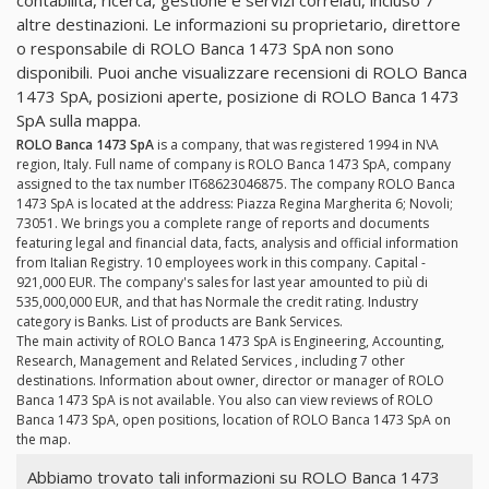
altre destinazioni. Le informazioni su proprietario, direttore
o responsabile di ROLO Banca 1473 SpA non sono
disponibili. Puoi anche visualizzare recensioni di ROLO Banca
1473 SpA, posizioni aperte, posizione di ROLO Banca 1473
SpA sulla mappa.
ROLO Banca 1473 SpA
is a company, that was registered 1994 in N\A
region, Italy. Full name of company is ROLO Banca 1473 SpA, company
assigned to the tax number IT68623046875. The company ROLO Banca
1473 SpA is located at the address: Piazza Regina Margherita 6; Novoli;
73051. We brings you a complete range of reports and documents
featuring legal and financial data, facts, analysis and official information
from Italian Registry. 10 employees work in this company. Capital -
921,000 EUR. The company's sales for last year amounted to più di
535,000,000 EUR, and that has Normale the credit rating. Industry
category is Banks. List of products are Bank Services.
The main activity of ROLO Banca 1473 SpA is Engineering, Accounting,
Research, Management and Related Services , including 7 other
destinations. Information about owner, director or manager of ROLO
Banca 1473 SpA is not available. You also can view reviews of ROLO
Banca 1473 SpA, open positions, location of ROLO Banca 1473 SpA on
the map.
Abbiamo trovato tali informazioni su ROLO Banca 1473