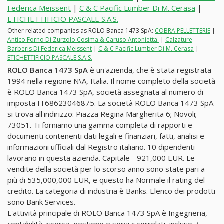
Federica Meissent
|
C & C Pacific Lumber Di M. Cerasa
|
ETICHETTIFICIO PASCALE S.A.S.
Other related companies as ROLO Banca 1473 SpA:
COBRA PELLETTERIE
|
Antico Forno Di Zurzolo Cosima & Caruso Antonietta.
|
Calzature
Barberis Di Federica Meissent
|
C & C Pacific Lumber Di M. Cerasa
|
ETICHETTIFICIO PASCALE S.A.S.
ROLO Banca 1473 SpA
è un'azienda, che è stata registrata
1994 nella regione N\A, Italia. Il nome completo della società
è ROLO Banca 1473 SpA, società assegnata al numero di
imposta IT68623046875. La società ROLO Banca 1473 SpA
si trova all'indirizzo: Piazza Regina Margherita 6; Novoli;
73051. Ti forniamo una gamma completa di rapporti e
documenti contenenti dati legali e finanziari, fatti, analisi e
informazioni ufficiali dal Registro italiano. 10 dipendenti
lavorano in questa azienda. Capitale - 921,000 EUR. Le
vendite della società per lo scorso anno sono state pari a
più di 535,000,000 EUR, e questo ha Normale il rating del
credito. La categoria di industria è Banks. Elenco dei prodotti
sono Bank Services.
L'attività principale di ROLO Banca 1473 SpA è Ingegneria,
contabilità, ricerca, gestione e servizi correlati, incluso 7