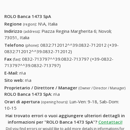
ROLO Banca 1473 SpA
Regione
:
N\A, Italia
(region)
Indirizzo
:
Piazza Regina Margherita 6; Novoli;
(address)
73051, Italia
Telefono
:
0832:712012^^39.0832-712012 (+39-
(phone)
0832:712012^^39.0832-712012)
0832:712012^^39.0832-
712012 (+39-
Fax
:
0832-713797^^39.0832-713797 (+39-0832-
(fax)
0832:712012^^39.0832-
713797^^39.0832-713797)
0832-713797^^39.0832-713797
712012)
(+39-0832-713797^^39.0832-
E-Mail:
n\a
713797)
Sito web:
n\a
Proprietario / Direttore / Manager
(Owner / Director / Manager)
ROLO Banca 1473 SpA
:
n\a
Orari di apertura
:
Lun-Ven: 9-18, Sab-Dom:
(opening hours)
10-15
Hai trovato errori o vuoi aggiungere ulteriori dettagli in
informazioni per "ROLO Banca 1473 SpA"?
Contattaci!
Did you find errors or would like to add more details in informations for