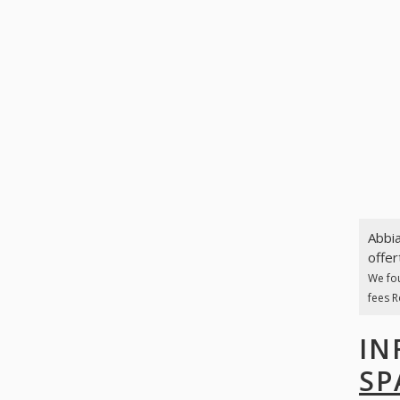
Abbia
offer
We fo
fees R
IN
SP