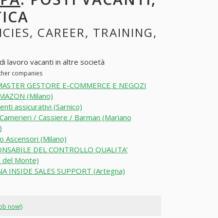
TICA
NCIES, CAREER, TRAINING,
i lavoro vacanti in altre società
other companies
MASTER GESTORE E-COMMERCE E NEGOZI
MAZON (Milano)
nti assicurativi (Sarnico)
Camerieri / Cassiere / Barman (Mariano
)
o Ascensori (Milano)
NSABILE DEL CONTROLLO QUALITA’
 del Monte)
A INSIDE SALES SUPPORT (Artegna)
job now!)