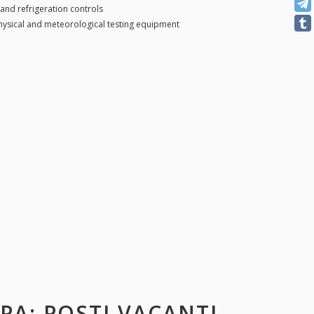
 and refrigeration controls
ysical and meteorological testing equipment
SPA
: POSTI VACANTI,