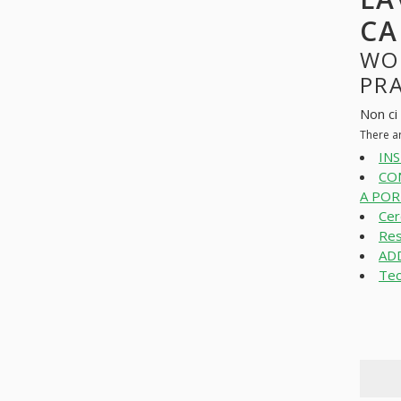
CA
WO
PR
Non ci
There a
INS
CO
A POR
Cer
Res
ADD
Tec