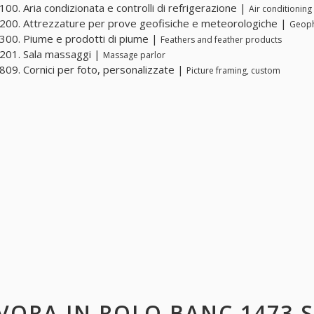
00. Aria condizionata e controlli di refrigerazione |
Air conditioning
00. Attrezzature per prove geofisiche e meteorologiche |
Geoph
00. Piume e prodotti di piume |
Feathers and feather products
201. Sala massaggi |
Massage parlor
09. Cornici per foto, personalizzate |
Picture framing, custom
VORA IN
ROLO BANC 1473 