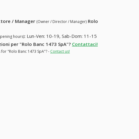
049-8618105^^39.049-8618105)
ettore / Manager
Rolo
(Owner / Director / Manager)
:
Lun-Ven: 10-19, Sab-Dom: 11-15
opening hours)
azioni per "Rolo Banc 1473 SpA"?
Contattaci!
s for "Rolo Banc 1473 SpA"? -
Contact us!