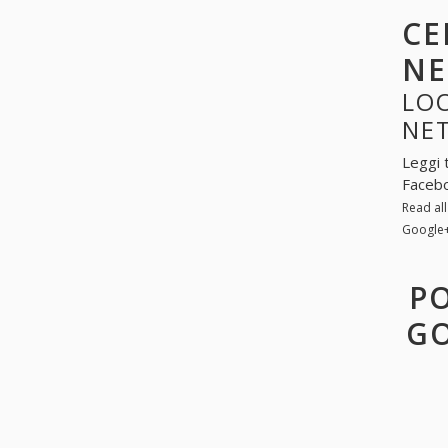
CE
N
LOO
NE
Leggi 
Facebo
Read al
Google
PO
GO