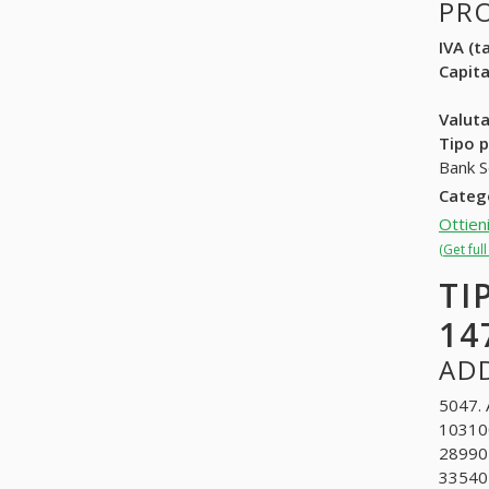
PR
IVA (ta
Capit
Valuta
Tipo p
Bank S
Categ
Ottien
(Get ful
TI
14
ADD
5047. 
103100
2899040
335402