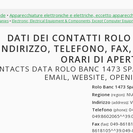
nde
•
Apparecchiature elettroniche e elettriche, eccetto apparecch
anies
•
Electronic, Electrical Equipment & Components, Except Computer Equip
DATI DEI CONTATTI ROLO
INDIRIZZO, TELEFONO, FAX,
ORARI DI APE
NTACTS DATA ROLO BANC 1473 SPA
EMAIL, WEBSITE, OPE
Rolo Banc 1473 Sp
Regione
:
N\A
(region)
Indirizzo
:
V
(address)
Telefono
:
0
(phone)
049:8602065^^39.
Fax
:
049-86181
(fax)
8618105^^39.049-