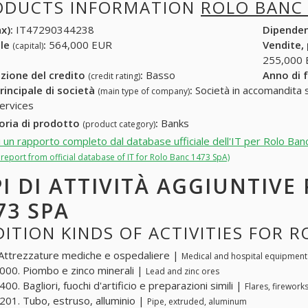
ODUCTS INFORMATION
ROLO BANC 
x):
IT47290344238
Dipende
ale
:
564,000 EUR
Vendite,
(capital)
255,000
zione del credito
:
Basso
Anno di 
(credit rating)
rincipale di società
:
Società in accomandita s
(main type of company)
ervices
oria di prodotto
:
Banks
(product category)
i un rapporto completo dal database ufficiale dell'IT per Rolo Ba
l report from official database of IT for Rolo Banc 1473 SpA)
PI DI ATTIVITÀ AGGIUNTIVE
73 SPA
ITION KINDS OF ACTIVITIES FOR 
Attrezzature mediche e ospedaliere |
Medical and hospital equipment
00. Piombo e zinco minerali |
Lead and zinc ores
0. Bagliori, fuochi d'artificio e preparazioni simili |
Flares, firework
01. Tubo, estruso, alluminio |
Pipe, extruded, aluminum