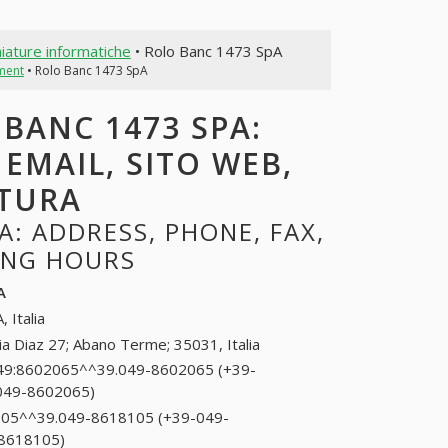
iature informatiche
• Rolo Banc 1473 SpA
ment
• Rolo Banc 1473 SpA
 BANC 1473 SPA:
 EMAIL, SITO WEB,
RTURA
: ADDRESS, PHONE, FAX,
NING HOURS
A
, Italia
ia Diaz 27; Abano Terme; 35031, Italia
49:8602065^^39.049-8602065 (+39-
049-8602065)
049:8602065^^39.049-8602065
(+39-049:8602065^^39.049-
05^^39.049-8618105 (+39-049-
8602065)
8618105)
049-8618105^^39.049-8618105 (+39-