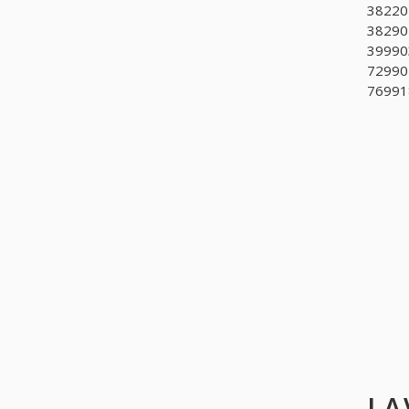
382201
382902
399903
72990
769918
LA