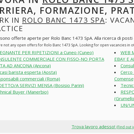
RRIERA, FORMAZIONE, PRA
RK IN
ROLO BANC 1473 SPA
: VACA
ACTICE
 sono offerte aperte per Rolo Banc 1473 SpA. Alla ricerca di posti d
re not any open offers for Rolo Banc 1473 SpA. Looking for open vacancies in 
EGNANTE PER RIPETIZIONI a Cuneo (Cuneo)
WEB 
NSULENTE COMMERCIALE CON FISSO-NO PORTA
EBAY E A
TA AD ANCONA (Ancona)
Consule
casi barista esperta (Aosta)
Cerco 
ponsabili commerciali (Roma)
Comense
ETTO/A SERVIZI MENSA (Bosisio Parini)
Tecnic
hnical Buyer (Manerbio)
RESPO
(Grumello
UN/UN
Trova lavoro adesso!
(Find out 