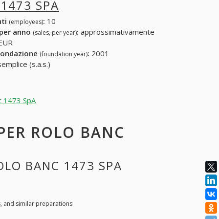
1473 SPA
nti
:
10
(employees)
 per anno
:
approssimativamente
(sales, per year)
 EUR
fondazione
:
2001
(foundation year)
emplice (s.a.s.)
nc 1473 SpA
 PER ROLO BANC
ROLO BANC 1473 SPA
s, and similar preparations