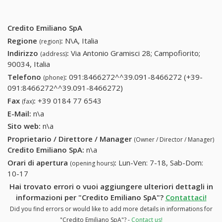
Credito Emiliano SpA
Regione
:
N\A, Italia
(region)
Indirizzo
:
Via Antonio Gramisci 28; Campofiorito;
(address)
90034, Italia
Telefono
:
091:8466272^^39.091-8466272 (+39-
(phone)
091:8466272^^39.091-8466272)
091:8466272^^39.091-
8466272 (+39-
Fax
:
+39 0184 77 6543
+39 0184 77 6543
(fax)
091:8466272^^39.091-
E-Mail:
n\a
8466272)
Sito web:
n\a
Proprietario / Direttore / Manager
(Owner / Director / Manager)
Credito Emiliano SpA
:
n\a
Orari di apertura
:
Lun-Ven: 7-18, Sab-Dom:
(opening hours)
10-17
Hai trovato errori o vuoi aggiungere ulteriori dettagli in
informazioni per "Credito Emiliano SpA"?
Contattaci!
Did you find errors or would like to add more details in informations for
"Credito Emiliano SpA"? -
Contact us!