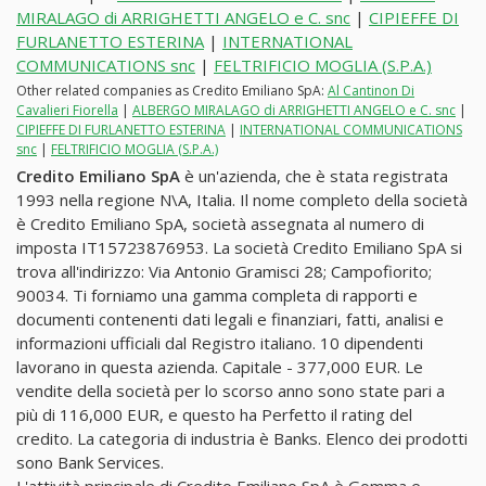
MIRALAGO di ARRIGHETTI ANGELO e C. snc
|
CIPIEFFE DI
FURLANETTO ESTERINA
|
INTERNATIONAL
COMMUNICATIONS snc
|
FELTRIFICIO MOGLIA (S.P.A.)
Other related companies as Credito Emiliano SpA:
Al Cantinon Di
Cavalieri Fiorella
|
ALBERGO MIRALAGO di ARRIGHETTI ANGELO e C. snc
|
CIPIEFFE DI FURLANETTO ESTERINA
|
INTERNATIONAL COMMUNICATIONS
snc
|
FELTRIFICIO MOGLIA (S.P.A.)
Credito Emiliano SpA
è un'azienda, che è stata registrata
1993 nella regione N\A, Italia. Il nome completo della società
è Credito Emiliano SpA, società assegnata al numero di
imposta IT15723876953. La società Credito Emiliano SpA si
trova all'indirizzo: Via Antonio Gramisci 28; Campofiorito;
90034. Ti forniamo una gamma completa di rapporti e
documenti contenenti dati legali e finanziari, fatti, analisi e
informazioni ufficiali dal Registro italiano. 10 dipendenti
lavorano in questa azienda. Capitale - 377,000 EUR. Le
vendite della società per lo scorso anno sono state pari a
più di 116,000 EUR, e questo ha Perfetto il rating del
credito. La categoria di industria è Banks. Elenco dei prodotti
sono Bank Services.
L'attività principale di Credito Emiliano SpA è Gomma e