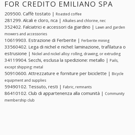
FOR CREDITO EMILIANO SPA
209500. Caffè tostato |
Roasted coffee
281299. Alcali e cloro, nca |
Alkalies and chlorine, nec
352402. Falciatrici e accessori da giardino |
Lawn and garden
mowers and accessories
10619903. Estrazione di Ferberite |
Ferberite mining
33560402. Lega di nichel e nichel: laminazione, trafilatura o
estrusione |
Nickel and nickel alloy: rolling, drawing, or extruding
34119904. Secchi, esclusa la spedizione: metallo |
Pails,
except shipping: metal
50910600. Attrezzature e forniture per biciclette |
Bicycle
equipment and supplies
59490102. Tessuto, resti |
Fabric, remnants
86410102. Club di appartenenza alla comunità |
Community
membership club