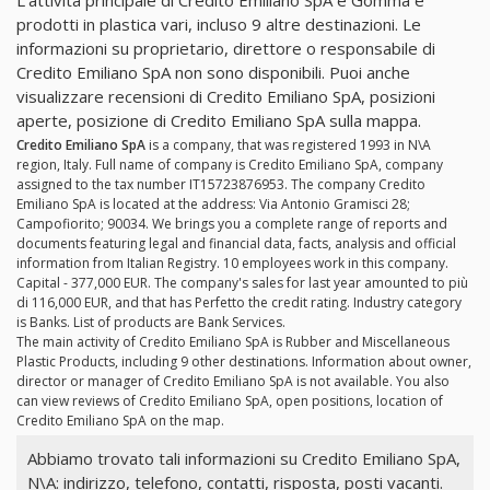
prodotti in plastica vari, incluso 9 altre destinazioni. Le
informazioni su proprietario, direttore o responsabile di
Credito Emiliano SpA non sono disponibili. Puoi anche
visualizzare recensioni di Credito Emiliano SpA, posizioni
aperte, posizione di Credito Emiliano SpA sulla mappa.
Credito Emiliano SpA
is a company, that was registered 1993 in N\A
region, Italy. Full name of company is Credito Emiliano SpA, company
assigned to the tax number IT15723876953. The company Credito
Emiliano SpA is located at the address: Via Antonio Gramisci 28;
Campofiorito; 90034. We brings you a complete range of reports and
documents featuring legal and financial data, facts, analysis and official
information from Italian Registry. 10 employees work in this company.
Capital - 377,000 EUR. The company's sales for last year amounted to più
di 116,000 EUR, and that has Perfetto the credit rating. Industry category
is Banks. List of products are Bank Services.
The main activity of Credito Emiliano SpA is Rubber and Miscellaneous
Plastic Products, including 9 other destinations. Information about owner,
director or manager of Credito Emiliano SpA is not available. You also
can view reviews of Credito Emiliano SpA, open positions, location of
Credito Emiliano SpA on the map.
Abbiamo trovato tali informazioni su Credito Emiliano SpA,
N\A: indirizzo, telefono, contatti, risposta, posti vacanti.