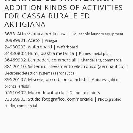
ADDITION KINDS OF ACTIVITIES
FOR CASSA RURALE ED
ARTIGIANA
3633. Attrezzatura per la casa |
Household laundry equipment
20999921. Aceto |
Vinegar
24930203. waferboard |
Waferboard
34430802. Flumi, piastra metallica |
Flumes, metal plate
36469902. Lampadari, commerciali |
Chandeliers, commercial
38120110. Sistemi di rilevamento elettronico (aeronautico) |
Electronic detection systems (aeronautical)
39520107. Miscele, oro o bronzo: artisti |
Mixtures, gold or
bronze: artists'
55510402. Motori fuoribordo |
Outboard motors
73359903. Studio fotografico, commerciale |
Photographic
studio, commercial