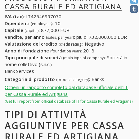
CASSA RURALE ED ARTIGIANA
IVA (tax):
IT42546997070
Dipendenti
:
10
(employees)
Capitale
:
877,000 EUR
(capital)
Vendite, per anno
:
più di 732,000,000 EUR
(sales, per year)
Valutazione del credito
:
Negativo
(credit rating)
Anno di fondazione
:
2018
(foundation year)
Tipo principale di società
:
Società in
(main type of company)
nome collettivo (s.n.c.)
Bank Services
Categoria di prodotto
:
Banks
(product category)
Ottieni un rapporto completo dal database ufficiale dell'IT
per Cassa Rurale ed Artigiana
(Get full report from official database of IT for Cassa Rurale ed Artigiana)
TIPI DI ATTIVITÀ
AGGIUNTIVE PER CASSA
RURALE ED ARTIGIANA