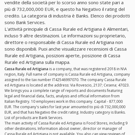
vendite della società per lo scorso anno sono state pari a
più di 732,000,000 EUR, e questo ha Negativo il rating del
credito. La categoria di industria è Banks. Elenco dei prodotti
sono Bank Services.
L'attività principale di Cassa Rurale ed Artigiana è Alimentari,
incluso 9 altre destinazioni. Le informazioni su proprietario,
direttore o responsabile di Cassa Rurale ed Artigiana non
sono disponibili. Puoi anche visualizzare recensioni di Cassa
Rurale ed Artigiana, posizioni aperte, posizione di Cassa
Rurale ed Artigiana sulla mappa.
Cassa Rurale ed Artigiana
is a company, that was registered 2018 in N\A
region, Italy. Full name of company is Cassa Rurale ed Artigiana, company
assigned to the tax number IT42546997070. The company Cassa Rurale
ed Artigiana is located at the address: Via Rovescio, 2137; Cesena; 47023.
We brings you a complete range of reports and documents featuring
legal and financial data, facts, analysis and official information from
Italian Registry. 10 employees work in this company. Capital - 877,000
EUR. The company's sales for last year amounted to più di 732,000,000
EUR, and that has Negativo the credit rating. Industry category is Banks.
List of products are Bank Services.
The main activity of Cassa Rurale ed Artigiana is Food Stores, including 9
other destinations. Information about owner, director or manager of
Cassa Rurale ed Artigiana is not available. You also can view reviews of