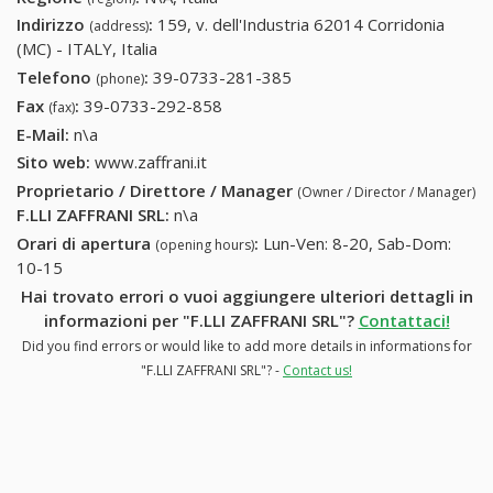
Indirizzo
:
159, v. dell'Industria 62014 Corridonia
(address)
(MC) - ITALY, Italia
Telefono
:
39-0733-281-385
39-0733-281-385
(phone)
Fax
:
39-0733-292-858
39-0733-292-858
(fax)
E-Mail:
n\a
Sito web:
www.zaffrani.it
Proprietario / Direttore / Manager
(Owner / Director / Manager)
F.LLI ZAFFRANI SRL
:
n\a
Orari di apertura
:
Lun-Ven: 8-20, Sab-Dom:
(opening hours)
10-15
Hai trovato errori o vuoi aggiungere ulteriori dettagli in
informazioni per "F.LLI ZAFFRANI SRL"?
Contattaci!
Did you find errors or would like to add more details in informations for
"F.LLI ZAFFRANI SRL"? -
Contact us!