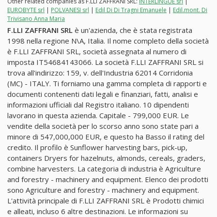
Other related companies as F.LLI ZAFFRANI SRL:
INTERLINGUE srl
|
EUROBYTE srl
|
POLVANESI srl
|
Edil Di Di Tragni Emanuele
|
Edil.mont. Di
Trivisano Anna Maria
F.LLI ZAFFRANI SRL
è un'azienda, che è stata registrata
1998 nella regione N\A, Italia. Il nome completo della società
è F.LLI ZAFFRANI SRL, società assegnata al numero di
imposta IT54684143066. La società F.LLI ZAFFRANI SRL si
trova all'indirizzo: 159, v. dell'Industria 62014 Corridonia
(MC) - ITALY. Ti forniamo una gamma completa di rapporti e
documenti contenenti dati legali e finanziari, fatti, analisi e
informazioni ufficiali dal Registro italiano. 10 dipendenti
lavorano in questa azienda. Capitale - 799,000 EUR. Le
vendite della società per lo scorso anno sono state pari a
minore di 547,000,000 EUR, e questo ha Basso il rating del
credito. Il profilo è Sunflower harvesting bars, pick-up,
containers Dryers for hazelnuts, almonds, cereals, graders,
combine harvesters. La categoria di industria è Agriculture
and forestry - machinery and equipment. Elenco dei prodotti
sono Agriculture and forestry - machinery and equipment.
L'attività principale di F.LLI ZAFFRANI SRL è Prodotti chimici
e alleati, incluso 6 altre destinazioni. Le informazioni su