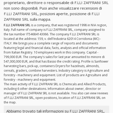
proprietario, direttore o responsabile di F.LLI ZAFFRANI SRL
non sono disponibili. Puoi anche visualizzare recensioni di
F.LLI ZAFFRANI SRL, posizioni aperte, posizione di F.LLI
ZAFFRANI SRL sulla mappa.
F.LLI ZAFFRANI SRL
is a company, that was registered 1998 in N\A region,
Italy. Full name of company is F.LLI ZAFFRANI SRL, company assigned to
the tax number IT54684143066. The company F.LLI ZAFFRANI SRL is
located at the address: 159, v. dell'Industria 62014 Corridonia (MC) -
ITALY. We brings you a complete range of reports and documents
featuring legal and financial data, facts, analysis and official information
from Italian Registry. 10 employees work in this company. Capital -
799,000 EUR. The company's sales for last year amounted to minore di
547,000,000 EUR, and that has Basso the credit rating. Profile is Sunflower
harvesting bars, pick-up, containers Dryers for hazelnuts, almonds,
cereals, graders, combine harvesters. Industry category is Agriculture and
forestry - machinery and equipment. List of products are Agriculture and
forestry - machinery and equipment.
The main activity of F.LLI ZAFFRANI SRL is Chemicals and Allied Products,
including 6 other destinations. Information about owner, director or
manager of F.LLI ZAFFRANI SRL is not available. You also can view reviews
of F.LLI ZAFFRANI SRL, open positions, location of F.LLI ZAFFRANI SRL on
the map.
Abbiamo trovato tali informazioni su F.LLI ZAFFRANI SRL,