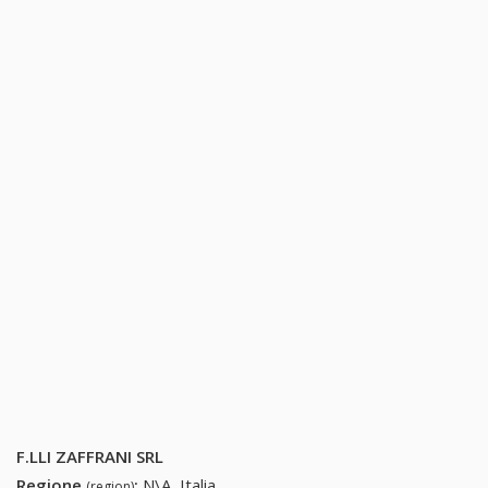
F.LLI ZAFFRANI SRL
Regione
:
N\A, Italia
(region)