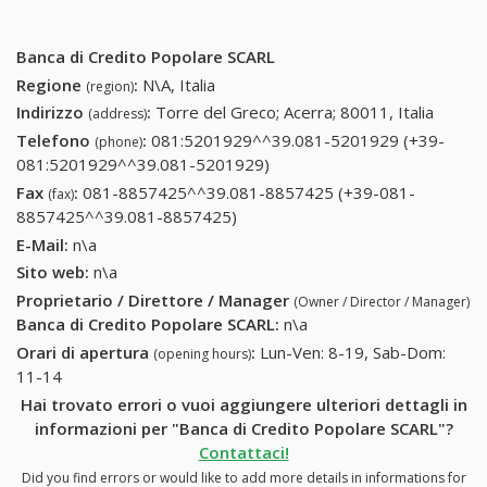
Banca di Credito Popolare SCARL
Regione
:
N\A, Italia
(region)
Indirizzo
:
Torre del Greco; Acerra; 80011, Italia
(address)
Telefono
:
081:5201929^^39.081-5201929 (+39-
(phone)
081:5201929^^39.081-5201929)
081:5201929^^39.081-
5201929 (+39-
Fax
:
081-8857425^^39.081-8857425 (+39-081-
(fax)
081:5201929^^39.081-
8857425^^39.081-8857425)
081-8857425^^39.081-
5201929)
8857425 (+39-081-
E-Mail:
n\a
8857425^^39.081-8857425)
Sito web:
n\a
Proprietario / Direttore / Manager
(Owner / Director / Manager)
Banca di Credito Popolare SCARL
:
n\a
Orari di apertura
:
Lun-Ven: 8-19, Sab-Dom:
(opening hours)
11-14
Hai trovato errori o vuoi aggiungere ulteriori dettagli in
informazioni per "Banca di Credito Popolare SCARL"?
Contattaci!
Did you find errors or would like to add more details in informations for