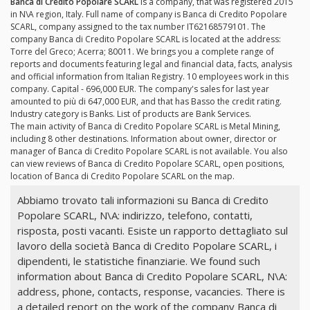
Banca di Credito Popolare SCARL
is a company, that was registered 2015
in N\A region, Italy. Full name of company is Banca di Credito Popolare
SCARL, company assigned to the tax number IT62168579101. The
company Banca di Credito Popolare SCARL is located at the address:
Torre del Greco; Acerra; 80011. We brings you a complete range of
reports and documents featuring legal and financial data, facts, analysis
and official information from Italian Registry. 10 employees work in this
company. Capital - 696,000 EUR. The company's sales for last year
amounted to più di 647,000 EUR, and that has Basso the credit rating.
Industry category is Banks. List of products are Bank Services.
The main activity of Banca di Credito Popolare SCARL is Metal Mining,
including 8 other destinations. Information about owner, director or
manager of Banca di Credito Popolare SCARL is not available. You also
can view reviews of Banca di Credito Popolare SCARL, open positions,
location of Banca di Credito Popolare SCARL on the map.
Abbiamo trovato tali informazioni su Banca di Credito
Popolare SCARL, N\A: indirizzo, telefono, contatti,
risposta, posti vacanti. Esiste un rapporto dettagliato sul
lavoro della società Banca di Credito Popolare SCARL, i
dipendenti, le statistiche finanziarie. We found such
information about Banca di Credito Popolare SCARL, N\A:
address, phone, contacts, response, vacancies. There is
a detailed report on the work of the company Banca di