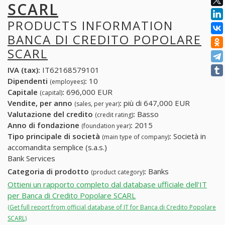
SCARL
PRODUCTS INFORMATION
BANCA DI CREDITO POPOLARE
SCARL
IVA (tax):
IT62168579101
Dipendenti
:
10
(employees)
Capitale
:
696,000 EUR
(capital)
Vendite, per anno
:
più di 647,000 EUR
(sales, per year)
Valutazione del credito
:
Basso
(credit rating)
Anno di fondazione
:
2015
(foundation year)
Tipo principale di società
:
Società in
(main type of company)
accomandita semplice (s.a.s.)
Bank Services
Categoria di prodotto
:
Banks
(product category)
Ottieni un rapporto completo dal database ufficiale dell'IT
per Banca di Credito Popolare SCARL
(Get full report from official database of IT for Banca di Credito Popolare
SCARL)