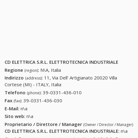
CD ELETTRICA S.R.L. ELETTROTECNICA INDUSTRIALE
Regione
:
N\A, Italia
(region)
Indirizzo
:
11, Via Dell' Artigianato 20020 Villa
(address)
Cortese (MI) - ITALY, Italia
Telefono
:
39-0331-436-010
39-0331-436-010
(phone)
Fax
:
39-0331-436-030
39-0331-436-030
(fax)
E-Mail:
n\a
Sito web:
n\a
Proprietario / Direttore / Manager
(Owner / Director / Manager)
CD ELETTRICA S.R.L. ELETTROTECNICA INDUSTRIALE
:
n\a