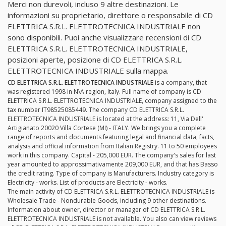
Merci non durevoli, incluso 9 altre destinazioni. Le
informazioni su proprietario, direttore o responsabile di CD
ELETTRICA S.R.L. ELETTROTECNICA INDUSTRIALE non
sono disponibili. Puoi anche visualizzare recensioni di CD
ELETTRICA S.R.L. ELETTROTECNICA INDUSTRIALE,
posizioni aperte, posizione di CD ELETTRICA S.R.L.
ELETTROTECNICA INDUSTRIALE sulla mappa.
CD ELETTRICA S.R.L. ELETTROTECNICA INDUSTRIALE
is a company, that
was registered 1998 in N\A region, Italy. Full name of company is CD
ELETTRICA S.R.L. ELETTROTECNICA INDUSTRIALE, company assigned to the
tax number IT98525085449. The company CD ELETTRICA S.R.L.
ELETTROTECNICA INDUSTRIALE is located at the address: 11, Via Dell'
Artigianato 20020 Villa Cortese (MI) - ITALY. We brings you a complete
range of reports and documents featuring legal and financial data, facts,
analysis and official information from Italian Registry. 11 to 50 employees
work in this company. Capital - 205,000 EUR. The company's sales for last
year amounted to approssimativamente 209,000 EUR, and that has Basso
the credit rating. Type of company is Manufacturers. Industry category is
Electricity - works. List of products are Electricity - works.
The main activity of CD ELETTRICA S.R.L. ELETTROTECNICA INDUSTRIALE is
Wholesale Trade - Nondurable Goods, including 9 other destinations.
Information about owner, director or manager of CD ELETTRICA S.R.L.
ELETTROTECNICA INDUSTRIALE is not available. You also can view reviews