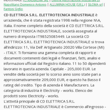
INDUSTRIALE:
FLTRADERLINK SRL
|
Dienne Automazione Industriale Di
Napolitano Domenico Antonio
|
ALLUMINIA HOUSE (S.R.L.)
|
SILOMA srl
|
Fantoni Giglio
CD ELETTRICA S.R.L. ELETTROTECNICA INDUSTRIALE
è
un'azienda, che è stata registrata 1998 nella regione N\A,
Italia. Il nome completo della società è CD ELETTRICA S.R.L.
ELETTROTECNICA INDUSTRIALE, società assegnata al
numero di imposta IT98525085449. La società CD
ELETTRICA S.R.L. ELETTROTECNICA INDUSTRIALE si trova
all'indirizzo: 11, Via Dell' Artigianato 20020 Villa Cortese (MI)
- ITALY. Ti forniamo una gamma completa di rapporti e
documenti contenenti dati legali e finanziari, fatti, analisi e
informazioni ufficiali dal Registro italiano. 11 to 50 dipendenti
lavorano in questa azienda. Capitale - 205,000 EUR. Le
vendite della società per lo scorso anno sono state pari a
approssimativamente 209,000 EUR, e questo ha Basso il
rating del credito. Tipo di azienda è Manufacturers. La
categoria di industria è Electricity - works. Elenco dei
prodotti sono Electricity - works.
L'attività principale di CD ELETTRICA S.R.L.
ELETTROTECNICA INDUSTRIALE è Commercio all'ingrosso -