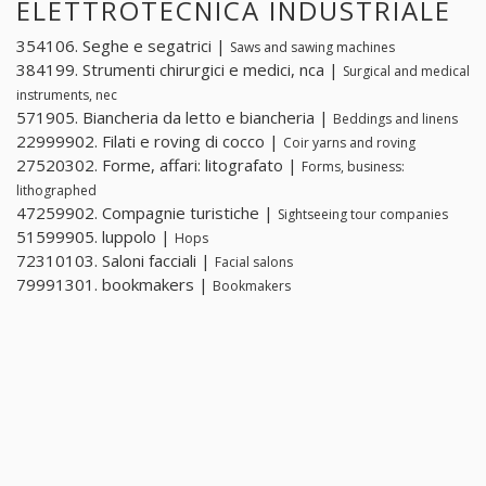
ELETTROTECNICA INDUSTRIALE
354106. Seghe e segatrici |
Saws and sawing machines
384199. Strumenti chirurgici e medici, nca |
Surgical and medical
instruments, nec
571905. Biancheria da letto e biancheria |
Beddings and linens
22999902. Filati e roving di cocco |
Coir yarns and roving
27520302. Forme, affari: litografato |
Forms, business:
lithographed
47259902. Compagnie turistiche |
Sightseeing tour companies
51599905. luppolo |
Hops
72310103. Saloni facciali |
Facial salons
79991301. bookmakers |
Bookmakers