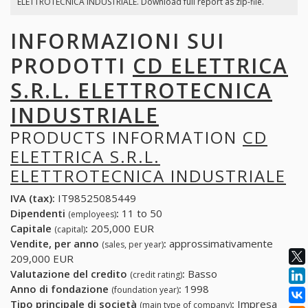
ELETTROTECNICA INDUSTRIALE. Download full report as zip-file.
INFORMAZIONI SUI
PRODOTTI
CD ELETTRICA
S.R.L. ELETTROTECNICA
INDUSTRIALE
PRODUCTS INFORMATION
CD
ELETTRICA S.R.L.
ELETTROTECNICA INDUSTRIALE
IVA (tax):
IT98525085449
Dipendenti
:
11 to 50
(employees)
Capitale
:
205,000 EUR
(capital)
Vendite, per anno
:
approssimativamente
(sales, per year)
209,000 EUR
Valutazione del credito
:
Basso
(credit rating)
Anno di fondazione
:
1998
(foundation year)
Tipo principale di società
:
Impresa
(main type of company)