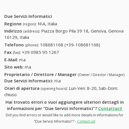
Due Servizi Informatici
Regione
:
N\A, Italia
(region)
Indirizzo
:
Piazza Borgo Pila 39 18, Genova, Genova
(address)
16129, Italia
Telefono
:
108681168 (+39-108681168)
108681168
(phone)
(+39-
Fax
:
+39 0985 95 1267
+39 0985 95 1267
(fax)
108681168)
E-Mail:
n\a
Sito web:
n\a
Proprietario / Direttore / Manager
(Owner / Director / Manager)
Due Servizi Informatici
:
n\a
Orari di apertura
:
Lun-Ven: 8-20, Sab-Dom:
(opening hours)
chiuso
Hai trovato errori o vuoi aggiungere ulteriori dettagli in
informazioni per "Due Servizi Informatici"?
Contattaci!
Did you find errors or would like to add more details in informations for
"Due Servizi Informatici"? -
Contact us!