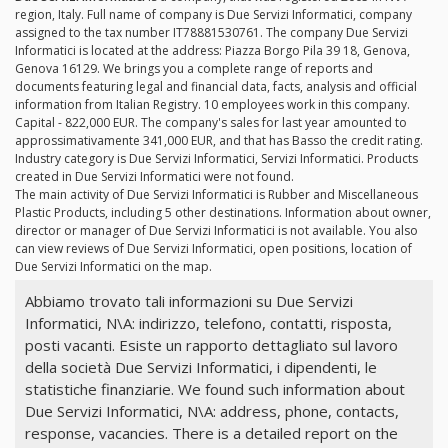
region, Italy. Full name of company is Due Servizi Informatici, company
assigned to the tax number IT78881530761. The company Due Servizi
Informatici is located at the address: Piazza Borgo Pila 39 18, Genova,
Genova 16129. We brings you a complete range of reports and
documents featuring legal and financial data, facts, analysis and official
information from Italian Registry. 10 employees work in this company.
Capital - 822,000 EUR. The company's sales for last year amounted to
approssimativamente 341,000 EUR, and that has Basso the credit rating.
Industry category is Due Servizi Informatici, Servizi Informatici. Products
created in Due Servizi Informatici were not found.
The main activity of Due Servizi Informatici is Rubber and Miscellaneous
Plastic Products, including 5 other destinations. Information about owner,
director or manager of Due Servizi Informatici is not available. You also
can view reviews of Due Servizi Informatici, open positions, location of
Due Servizi Informatici on the map.
Abbiamo trovato tali informazioni su Due Servizi
Informatici, N\A: indirizzo, telefono, contatti, risposta,
posti vacanti. Esiste un rapporto dettagliato sul lavoro
della società Due Servizi Informatici, i dipendenti, le
statistiche finanziarie. We found such information about
Due Servizi Informatici, N\A: address, phone, contacts,
response, vacancies. There is a detailed report on the