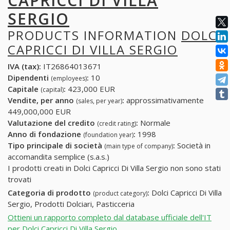
CAPRICCI DI VILLA
SERGIO
PRODUCTS INFORMATION
DOLCI
CAPRICCI DI VILLA SERGIO
IVA (tax):
IT26864013671
Dipendenti
:
10
(employees)
Capitale
:
423,000 EUR
(capital)
Vendite, per anno
:
approssimativamente
(sales, per year)
449,000,000 EUR
Valutazione del credito
:
Normale
(credit rating)
Anno di fondazione
:
1998
(foundation year)
Tipo principale di società
:
Società in
(main type of company)
accomandita semplice (s.a.s.)
I prodotti creati in Dolci Capricci Di Villa Sergio non sono stati
trovati
Categoria di prodotto
:
Dolci Capricci Di Villa
(product category)
Sergio, Prodotti Dolciari, Pasticceria
Ottieni un rapporto completo dal database ufficiale dell'IT
per Dolci Capricci Di Villa Sergio