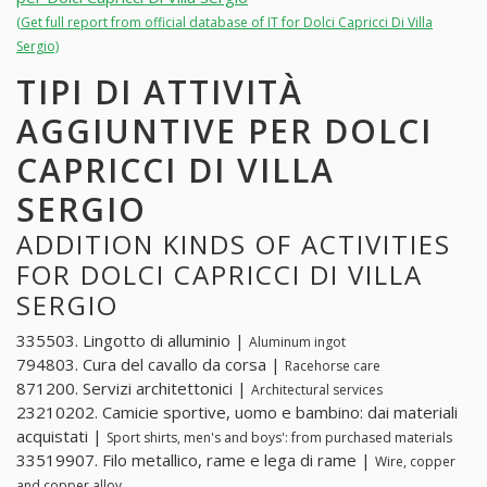
(Get full report from official database of IT for Dolci Capricci Di Villa
Sergio)
TIPI DI ATTIVITÀ
AGGIUNTIVE PER DOLCI
CAPRICCI DI VILLA
SERGIO
ADDITION KINDS OF ACTIVITIES
FOR DOLCI CAPRICCI DI VILLA
SERGIO
335503. Lingotto di alluminio |
Aluminum ingot
794803. Cura del cavallo da corsa |
Racehorse care
871200. Servizi architettonici |
Architectural services
23210202. Camicie sportive, uomo e bambino: dai materiali
acquistati |
Sport shirts, men's and boys': from purchased materials
33519907. Filo metallico, rame e lega di rame |
Wire, copper
and copper alloy