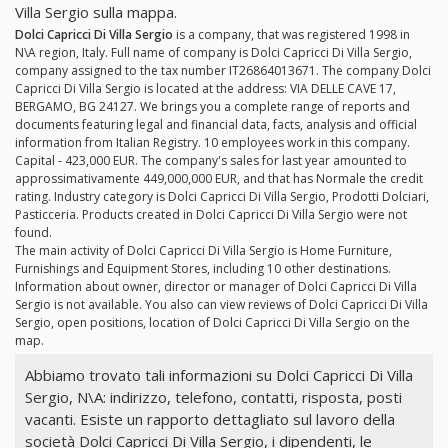
Villa Sergio sulla mappa.
Dolci Capricci Di Villa Sergio
is a company, that was registered 1998 in
N\A region, Italy. Full name of company is Dolci Capricci Di Villa Sergio,
company assigned to the tax number IT26864013671. The company Dolci
Capricci Di Villa Sergio is located at the address: VIA DELLE CAVE 17,
BERGAMO, BG 24127. We brings you a complete range of reports and
documents featuring legal and financial data, facts, analysis and official
information from Italian Registry. 10 employees work in this company.
Capital - 423,000 EUR. The company's sales for last year amounted to
approssimativamente 449,000,000 EUR, and that has Normale the credit
rating. Industry category is Dolci Capricci Di Villa Sergio, Prodotti Dolciari,
Pasticceria. Products created in Dolci Capricci Di Villa Sergio were not
found.
The main activity of Dolci Capricci Di Villa Sergio is Home Furniture,
Furnishings and Equipment Stores, including 10 other destinations.
Information about owner, director or manager of Dolci Capricci Di Villa
Sergio is not available. You also can view reviews of Dolci Capricci Di Villa
Sergio, open positions, location of Dolci Capricci Di Villa Sergio on the
map.
Abbiamo trovato tali informazioni su Dolci Capricci Di Villa
Sergio, N\A: indirizzo, telefono, contatti, risposta, posti
vacanti. Esiste un rapporto dettagliato sul lavoro della
società Dolci Capricci Di Villa Sergio, i dipendenti, le