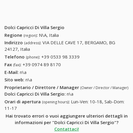
Dolci Capricci Di Villa Sergio
Regione
:
N\A, Italia
(region)
Indirizzo
:
VIA DELLE CAVE 17, BERGAMO, BG
(address)
24127, Italia
Telefono
:
+39 0533 98 3339
+39 0533 98 3339
(phone)
Fax
:
+39 0974 89 8170
+39 0974 89 8170
(fax)
E-Mail:
n\a
Sito web:
n\a
Proprietario / Direttore / Manager
(Owner / Director / Manager)
Dolci Capricci Di Villa Sergio
:
n\a
Orari di apertura
:
Lun-Ven: 10-18, Sab-Dom:
(opening hours)
11-17
Hai trovato errori o vuoi aggiungere ulteriori dettagli in
informazioni per "Dolci Capricci Di Villa Sergio"?
Contattaci!