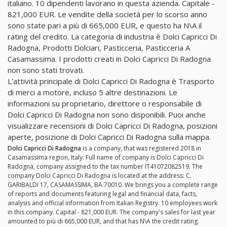
italiano. 10 dipendenti lavorano in questa azienda. Capitale -
821,000 EUR. Le vendite della società per lo scorso anno
sono state pari a più di 665,000 EUR, e questo ha N\A il
rating del credito. La categoria di industria è Dolci Capricci Di
Radogna, Prodotti Dolciari, Pasticceria, Pasticceria A
Casamassima. I prodotti creati in Dolci Capricci Di Radogna
non sono stati trovati.
L'attività principale di Dolci Capricci Di Radogna è Trasporto
di merci a motore, incluso 5 altre destinazioni. Le
informazioni su proprietario, direttore o responsabile di
Dolci Capricci Di Radogna non sono disponibili. Puoi anche
visualizzare recensioni di Dolci Capricci Di Radogna, posizioni
aperte, posizione di Dolci Capricci Di Radogna sulla mappa.
Dolci Capricci Di Radogna
is a company, that was registered 2018 in
Casamassima region, Italy. Full name of company is Dolci Capricci Di
Radogna, company assigned to the tax number IT41072082519. The
company Dolci Capricci Di Radogna is located at the address: C.
GARIBALDI 17, CASAMASSIMA, BA 70010. We brings you a complete range
of reports and documents featuring legal and financial data, facts,
analysis and official information from Italian Registry. 10 employees work
in this company. Capital - 821,000 EUR. The company's sales for last year
amounted to più di 665,000 EUR, and that has N\A the credit rating.