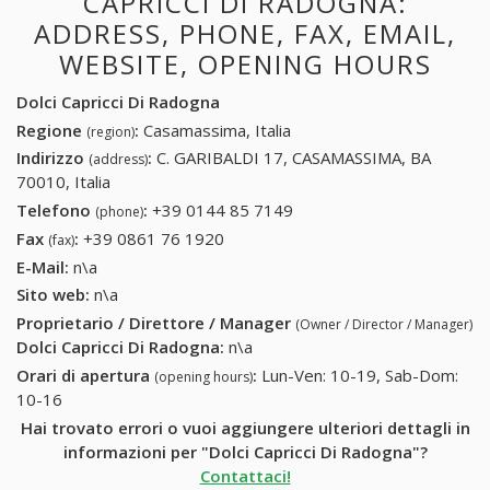
CAPRICCI DI RADOGNA:
ADDRESS, PHONE, FAX, EMAIL,
WEBSITE, OPENING HOURS
Dolci Capricci Di Radogna
Regione
:
Casamassima, Italia
(region)
Indirizzo
:
C. GARIBALDI 17, CASAMASSIMA, BA
(address)
70010, Italia
Telefono
:
+39 0144 85 7149
+39 0144 85 7149
(phone)
Fax
:
+39 0861 76 1920
+39 0861 76 1920
(fax)
E-Mail:
n\a
Sito web:
n\a
Proprietario / Direttore / Manager
(Owner / Director / Manager)
Dolci Capricci Di Radogna
:
n\a
Orari di apertura
:
Lun-Ven: 10-19, Sab-Dom:
(opening hours)
10-16
Hai trovato errori o vuoi aggiungere ulteriori dettagli in
informazioni per "Dolci Capricci Di Radogna"?
Contattaci!