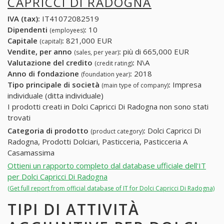
CAPRICCI DI RADOGNA
IVA (tax):
IT41072082519
Dipendenti
:
10
(employees)
Capitale
:
821,000 EUR
(capital)
Vendite, per anno
:
più di 665,000 EUR
(sales, per year)
Valutazione del credito
:
N\A
(credit rating)
Anno di fondazione
:
2018
(foundation year)
Tipo principale di società
:
Impresa
(main type of company)
individuale (ditta individuale)
I prodotti creati in Dolci Capricci Di Radogna non sono stati
trovati
Categoria di prodotto
:
Dolci Capricci Di
(product category)
Radogna, Prodotti Dolciari, Pasticceria, Pasticceria A
Casamassima
Ottieni un rapporto completo dal database ufficiale dell'IT
per Dolci Capricci Di Radogna
(Get full report from official database of IT for Dolci Capricci Di Radogna)
TIPI DI ATTIVITÀ