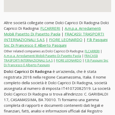
Altre società collegate come Dolci Capricci Di Radogna Dolci
Capricci Di Radogna:
FLCARRERI
|
A.m.p.a. Arredamenti
Mobili Pasetto Di Pasetto Paola
|
FRACASSI TRASPORTI
INTERNAZIONALI S.A.S
|
FIORE LEONARDO
|
F.lli Pasquini
Snc Di Francesco E Alberto Pasquini
Other related companies as Dolci Capricci Di Radogna:
FLCARRERI
|
A.m.p.a. Arredamenti Mobili Pasetto Di Pasetto Paola
|
FRACASSI
TRASPORTI INTERNAZIONALI S.A.S
|
FIORE LEONARDO
|
F.lli Pasquini Snc
Di Francesco E Alberto Pasquini
Dolci Capricci Di Radogna
è un'azienda, che è stata
registrata 2018 nella regione Casamassima, Italia. Il nome
completo della società è Dolci Capricci Di Radogna, società
assegnata al numero di imposta IT41072082519. La società
Dolci Capricci Di Radogna si trova all'indirizzo: C. GARIBALDI
17, CASAMASSIMA, BA 70010. Ti forniamo una gamma
completa di rapporti e documenti contenenti dati legali e
finanziari, fatti, analisi e informazioni ufficiali dal Registro