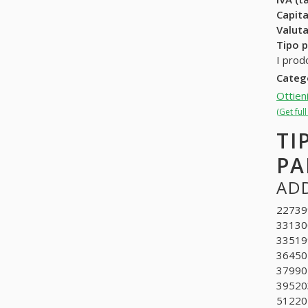
Capit
Valuta
Tipo p
I prod
Categ
Ottien
(Get ful
TI
PA
ADD
227399
331300
335199
364501
379902
395203
512201