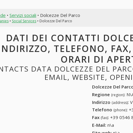
nde
•
Servizi sociali
• Dolcezze Del Parco
anies
•
Social Services
• Dolcezze Del Parco
DATI DEI CONTATTI DOLC
INDIRIZZO, TELEFONO, FAX,
ORARI DI APE
NTACTS DATA DOLCEZZE DEL PARCO
EMAIL, WEBSITE, OPE
Dolcezze Del Parc
Regione
:
N\A
(region)
Indirizzo
:
V
(address)
Telefono
:
+
(phone)
Fax
:
+39 0546 
(fax)
E-Mail:
n\a
Sito web:
n\a