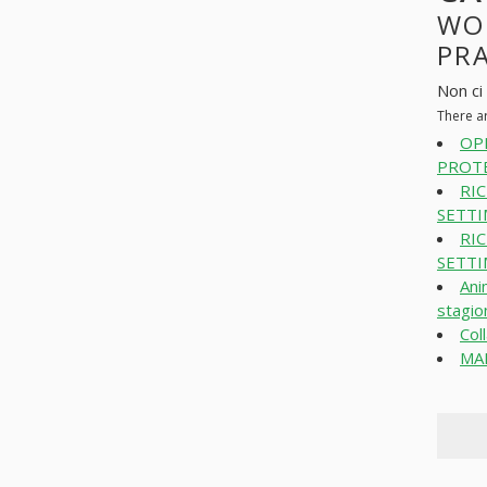
WO
PR
Non ci
There a
OP
PROTE
RI
SETTI
RI
SETTI
Ani
stagio
Col
MAN