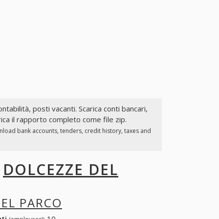
ntabilità, posti vacanti. Scarica conti bancari,
ica il rapporto completo come file zip.
nload bank accounts, tenders, credit history, taxes and
I
DOLCEZZE DEL
DEL PARCO
nti
:
10