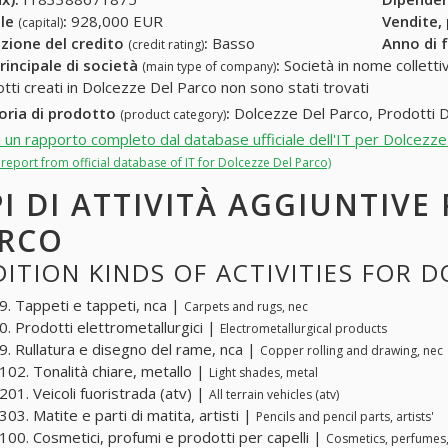
ale
:
928,000 EUR
Vendite,
(capital)
zione del credito
:
Basso
Anno di 
(credit rating)
rincipale di società
:
Società in nome collettivo
(main type of company)
otti creati in Dolcezze Del Parco non sono stati trovati
oria di prodotto
:
Dolcezze Del Parco, Prodotti Dol
(product category)
i un rapporto completo dal database ufficiale dell'IT per Dolcezz
l report from official database of IT for Dolcezze Del Parco)
PI DI ATTIVITÀ AGGIUNTIVE
RCO
ITION KINDS OF ACTIVITIES FOR 
. Tappeti e tappeti, nca |
Carpets and rugs, nec
. Prodotti elettrometallurgici |
Electrometallurgical products
. Rullatura e disegno del rame, nca |
Copper rolling and drawing, nec
02. Tonalità chiare, metallo |
Light shades, metal
01. Veicoli fuoristrada (atv) |
All terrain vehicles (atv)
03. Matite e parti di matita, artisti |
Pencils and pencil parts, artists'
00. Cosmetici, profumi e prodotti per capelli |
Cosmetics, perfumes,