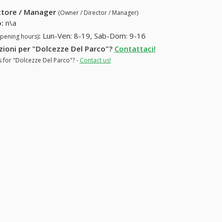
ettore / Manager
(Owner / Director / Manager)
o
:
n\a
:
Lun-Ven: 8-19, Sab-Dom: 9-16
opening hours)
azioni per "Dolcezze Del Parco"?
Contattaci!
s for "Dolcezze Del Parco"? -
Contact us!