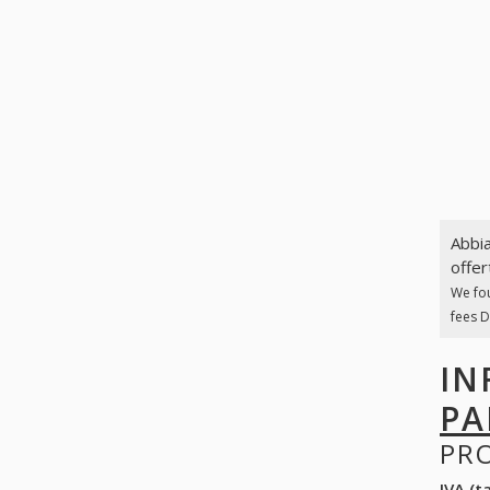
Abbia
offer
We fo
fees D
IN
PA
PR
IVA (ta