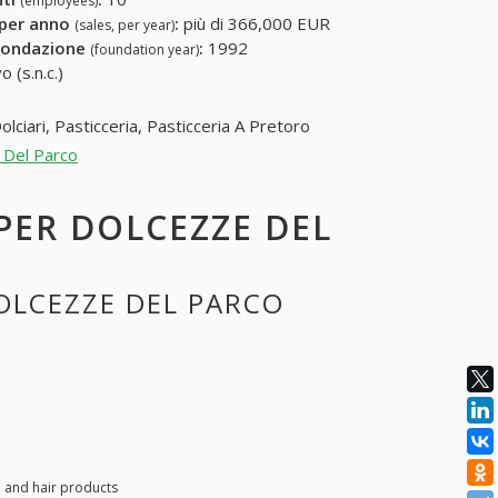
(employees)
 per anno
:
più di 366,000 EUR
(sales, per year)
fondazione
:
1992
(foundation year)
 (s.n.c.)
ciari, Pasticceria, Pasticceria A Pretoro
e Del Parco
 PER DOLCEZZE DEL
DOLCEZZE DEL PARCO
 and hair products