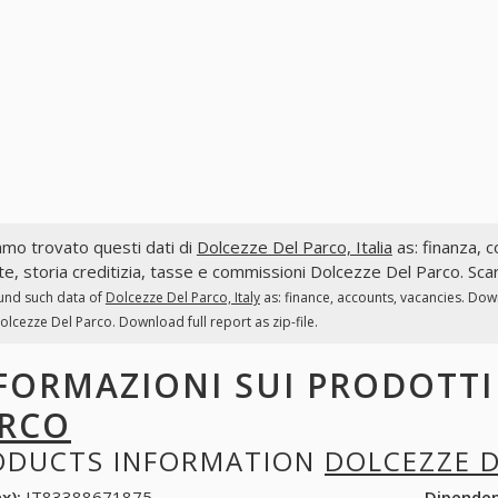
mo trovato questi dati di
Dolcezze Del Parco, Italia
as: finanza, co
te, storia creditizia, tasse e commissioni Dolcezze Del Parco. Scar
und such data of
Dolcezze Del Parco, Italy
as: finance, accounts, vacancies. Dow
olcezze Del Parco. Download full report as zip-file.
FORMAZIONI SUI PRODOTT
RCO
ODUCTS INFORMATION
DOLCEZZE 
x):
IT83388671875
Dipende