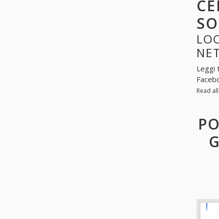
CE
SO
LOO
NE
Leggi 
Facebo
Read al
PO
G