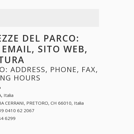
EZZE DEL PARCO:
 EMAIL, SITO WEB,
RTURA
: ADDRESS, PHONE, FAX,
NING HOURS
o
, Italia
IA CERRANI, PRETORO, CH 66010, Italia
39 0410 62 2067
+39 0410 62 2067
84 6299
+39 0546 84 6299