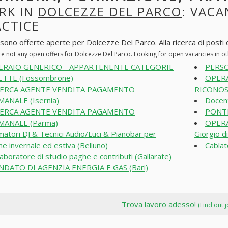
RK IN
DOLCEZZE DEL PARCO
: VACA
ACTICE
 sono offerte aperte per Dolcezze Del Parco. Alla ricerca di posti d
re not any open offers for Dolcezze Del Parco. Looking for open vacancies in 
ERAIO GENERICO - APPARTENENTE CATEGORIE
PERSO
TTE (Fossombrone)
OPERA
CERCA AGENTE VENDITA PAGAMENTO
RICONOS
MANALE (Isernia)
Docen
CERCA AGENTE VENDITA PAGAMENTO
PONTEG
MANALE (Parma)
OPERA
matori DJ & Tecnici Audio/Luci & Pianobar per
Giorgio d
ne invernale ed estiva (Belluno)
Cablat
laboratore di studio paghe e contributi (Gallarate)
DATO DI AGENZIA ENERGIA E GAS (Bari)
Trova lavoro adesso!
(Find out 