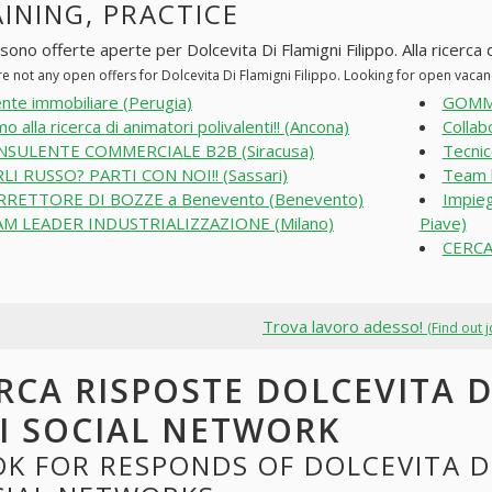
INING, PRACTICE
sono offerte aperte per Dolcevita Di Flamigni Filippo. Alla ricerca d
e not any open offers for Dolcevita Di Flamigni Filippo. Looking for open vaca
nte immobiliare (Perugia)
GOMMI
mo alla ricerca di animatori polivalenti!! (Ancona)
Collab
NSULENTE COMMERCIALE B2B (Siracusa)
Tecnic
LI RUSSO? PARTI CON NOI!! (Sassari)
Team l
RETTORE DI BOZZE a Benevento (Benevento)
Impieg
M LEADER INDUSTRIALIZZAZIONE (Milano)
Piave)
CERCA
Trova lavoro adesso!
(Find out 
RCA RISPOSTE DOLCEVITA D
I SOCIAL NETWORK
K FOR RESPONDS OF DOLCEVITA DI 