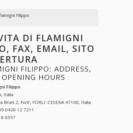
Flamigni Filippo
VITA DI FLAMIGNI
O, FAX, EMAIL, SITO
PERTURA
GNI FILIPPO: ADDRESS,
, OPENING HOURS
ni Filippo
, Italia
ia Bruni 2, Forli', FORLI'-CESENA 47100, Italia
39 0426 12 7211
+39 0426 12 7211
18 6557
+39 0575 18 6557