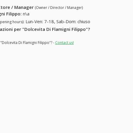
ettore / Manager
(Owner / Director / Manager)
ni Filippo
:
n\a
:
Lun-Ven: 7-18, Sab-Dom: chiuso
opening hours)
azioni per "Dolcevita Di Flamigni Filippo"?
"Dolcevita Di Flamigni Filippo"? -
Contact us!