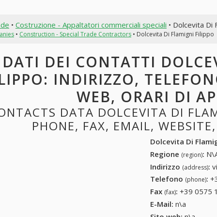
nde
•
Costruzione - Appaltatori commerciali speciali
• Dolcevita Di 
anies
•
Construction - Special Trade Contractors
• Dolcevita Di Flamigni Filippo
DATI DEI CONTATTI DOLCE
ILIPPO: INDIRIZZO, TELEFON
WEB, ORARI DI A
ONTACTS DATA DOLCEVITA DI FLAMI
PHONE, FAX, EMAIL, WEBSITE
Dolcevita Di Flamig
Regione
:
N\A
(region)
Indirizzo
:
v
(address)
Telefono
:
+
(phone)
Fax
:
+39 0575 
(fax)
E-Mail:
n\a
Sito web:
n\a