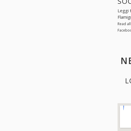
SO
Leggi 
Flamig
Read al
Faceboo
N
L