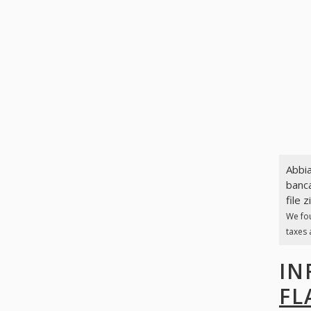
Abbia
banca
file z
We fo
taxes 
IN
FL