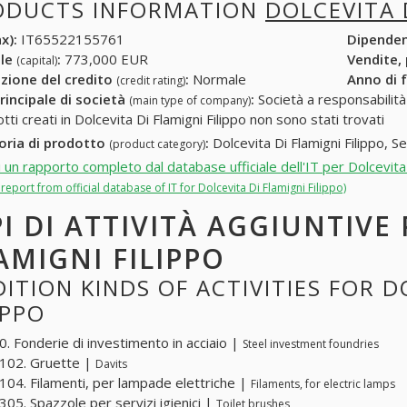
ODUCTS INFORMATION
DOLCEVITA 
x):
IT65522155761
Dipende
ale
:
773,000 EUR
Vendite,
(capital)
zione del credito
:
Normale
Anno di 
(credit rating)
rincipale di società
:
Società a responsabilità li
(main type of company)
tti creati in Dolcevita Di Flamigni Filippo non sono stati trovati
oria di prodotto
:
Dolcevita Di Flamigni Filippo, Ser
(product category)
i un rapporto completo dal database ufficiale dell'IT per Dolcevita 
l report from official database of IT for Dolcevita Di Flamigni Filippo)
PI DI ATTIVITÀ AGGIUNTIVE
AMIGNI FILIPPO
ITION KINDS OF ACTIVITIES FOR D
IPPO
. Fonderie di investimento in acciaio |
Steel investment foundries
102. Gruette |
Davits
04. Filamenti, per lampade elettriche |
Filaments, for electric lamps
05. Spazzole per servizi igienici |
Toilet brushes