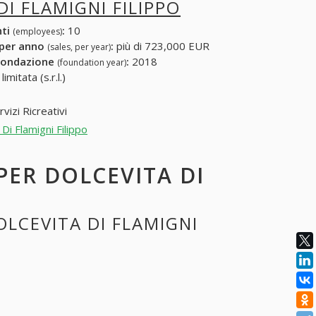
DI FLAMIGNI FILIPPO
nti
:
10
(employees)
 per anno
:
più di 723,000 EUR
(sales, per year)
fondazione
:
2018
(foundation year)
mitata (s.r.l.)
vizi Ricreativi
Di Flamigni Filippo
 PER DOLCEVITA DI
OLCEVITA DI FLAMIGNI