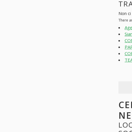
TRA
Non ci 
There ar
Age
Sia
CO
PAR
COR
TEA
CE
NE
LOO