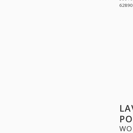
628902
LA
PO
WO