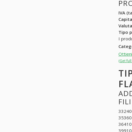
PR
IVA (ta
Capit
Valuta
Tipo p
I prodo
Categ
Ottien
(Get ful
TI
FL
ADD
FIL
332400
35360
364101
399103