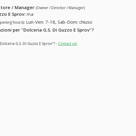
ettore / Manager
(Owner / Director / Manager)
uzzo E Sprov
:
n\a
:
Lun-Ven: 7-18, Sab-Dom: chiuso
opening hours)
azioni per "Dolceria G.S. Di Guzzo E Sprov"?
"Dolceria G.S. Di Guzzo E Sprov"? -
Contact us!