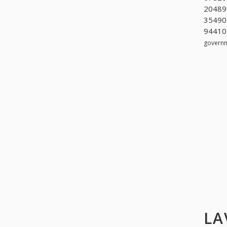
204899
354902
944101
govern
LA