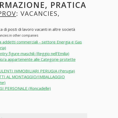
ORMAZIONE, PRATICA
SPROV
: VACANCIES,
 di posti di lavoro vacanti in altre società
cancies in other companies
a addetti commerciali - settore Energia e Gas
ria)
ntry figure maschili (Reggio nell'Emilia)
o/a appartenente alle Categorie protette
LENTI IMMOBILIARI PERUGIA (Perugia)
TI AL MONTAGGIO/IMBALLAGGIO
ne)
SI PERSONALE (Roncadelle)