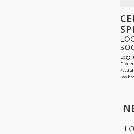
CE
SP
LOO
SO
Leggi 
Dolcer
Read al
Faceboo
N
LO