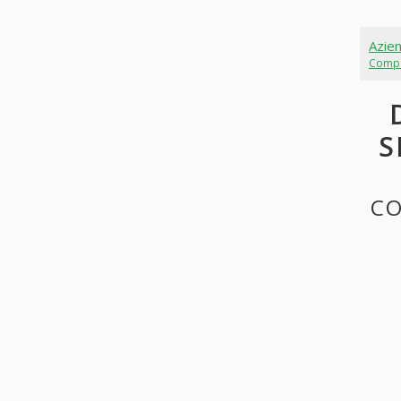
Azie
Comp
S
CO