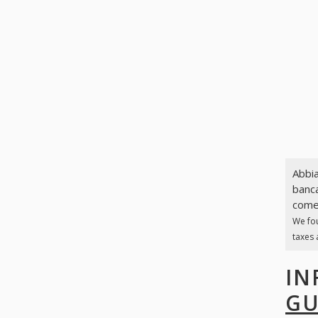
Abbia
banca
come 
We fo
taxes 
IN
GU