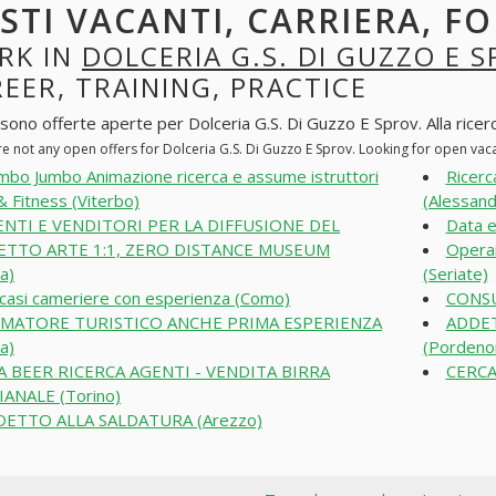
STI VACANTI, CARRIERA, F
RK IN
DOLCERIA G.S. DI GUZZO E 
EER, TRAINING, PRACTICE
sono offerte aperte per Dolceria G.S. Di Guzzo E Sprov. Alla ricerca
re not any open offers for Dolceria G.S. Di Guzzo E Sprov. Looking for open va
bo Jumbo Animazione ricerca e assume istruttori
Ricerc
& Fitness (Viterbo)
(Alessand
NTI E VENDITORI PER LA DIFFUSIONE DEL
Data e
TTO ARTE 1:1, ZERO DISTANCE MUSEUM
Operai
a)
(Seriate)
casi cameriere con esperienza (Como)
CONSU
IMATORE TURISTICO ANCHE PRIMA ESPERIENZA
ADDET
a)
(Pordeno
 BEER RICERCA AGENTI - VENDITA BIRRA
CERCA
IANALE (Torino)
DETTO ALLA SALDATURA (Arezzo)