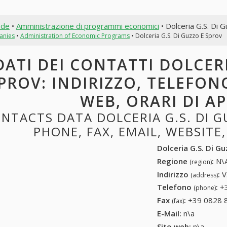
nde
•
Amministrazione di programmi economici
• Dolceria G.S. Di 
anies
•
Administration of Economic Programs
• Dolceria G.S. Di Guzzo E Sprov
DATI DEI CONTATTI DOLCERI
PROV: INDIRIZZO, TELEFONO
WEB, ORARI DI A
NTACTS DATA DOLCERIA G.S. DI G
PHONE, FAX, EMAIL, WEBSITE
Dolceria G.S. Di G
Regione
:
N\A
(region)
Indirizzo
:
V
(address)
Telefono
:
+
(phone)
Fax
:
+39 0828 
(fax)
E-Mail:
n\a
Sito web:
n\a