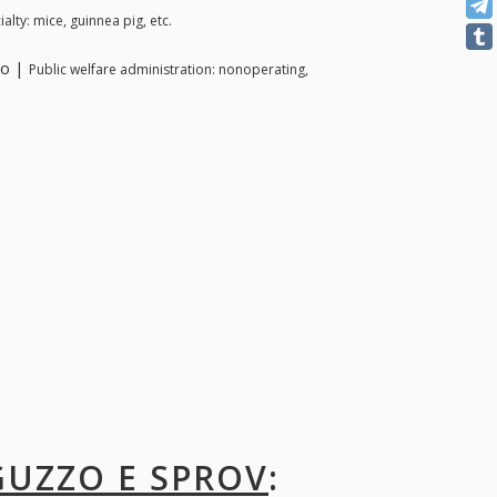
alty: mice, guinnea pig, etc.
no |
Public welfare administration: nonoperating,
 GUZZO E SPROV
: