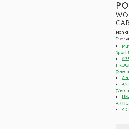
PO
WO
CAR
Non ci 
There a
Mum
Sport 
AGE
PROGE
(Savon
Cer
AN
(Veron
UNA
ARTIG
AD