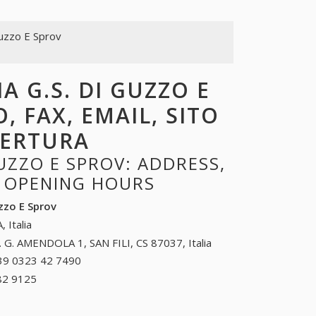
Guzzo E Sprov
A G.S. DI GUZZO E
, FAX, EMAIL, SITO
PERTURA
UZZO E SPROV: ADDRESS,
, OPENING HOURS
uzzo E Sprov
, Italia
. G. AMENDOLA 1, SAN FILI, CS 87037, Italia
39 0323 42 7490
+39 0323 42 7490
82 9125
+39 0828 82 9125