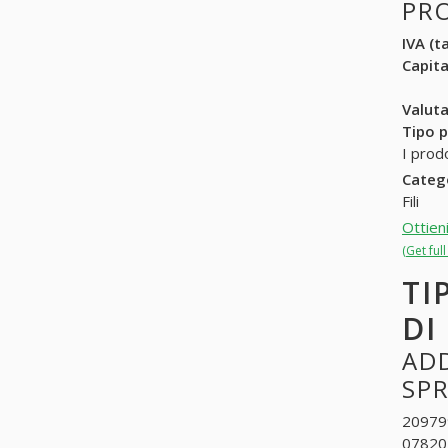
PR
IVA (ta
Capit
Valuta
Tipo p
I prod
Categ
Fili
Ottien
(Get ful
TI
DI
ADD
SP
209799
078202