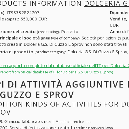
ODUCTS INFORMATION
DOLCERIA G
x):
IT98332824707
Dipende
ale
:
650,000 EUR
Vendite,
(capital)
EUR
zione del credito
:
Perfetto
Anno di 
(credit rating)
rincipale di società
:
Società per azioni (s.p.a.
(main type of company)
otti creati in Dolceria G.S. Di Guzzo E Sprov non sono stati trovati
oria di prodotto
:
Dolceria G.S. Di Guzzo E Sprov, 
(product category)
i un rapporto completo dal database ufficiale dell'IT per Dolceria
l report from official database of IT for Dolceria G.S. Di Guzzo E Sprov)
PI DI ATTIVITÀ AGGIUNTIVE 
 GUZZO E SPROV
ITION KINDS OF ACTIVITIES FOR D
ROV
. Ghiaccio fabbricato, nca |
Manufactured ice, nec
02. Servizi di fertilizzazione, prato |
Fertilizing services, lawn