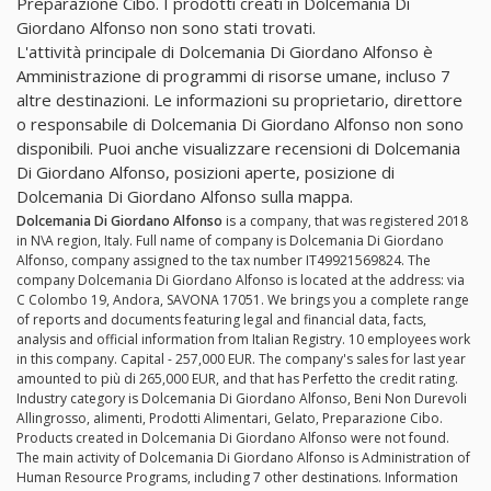
Preparazione Cibo. I prodotti creati in Dolcemania Di
Giordano Alfonso non sono stati trovati.
L'attività principale di Dolcemania Di Giordano Alfonso è
Amministrazione di programmi di risorse umane, incluso 7
altre destinazioni. Le informazioni su proprietario, direttore
o responsabile di Dolcemania Di Giordano Alfonso non sono
disponibili. Puoi anche visualizzare recensioni di Dolcemania
Di Giordano Alfonso, posizioni aperte, posizione di
Dolcemania Di Giordano Alfonso sulla mappa.
Dolcemania Di Giordano Alfonso
is a company, that was registered 2018
in N\A region, Italy. Full name of company is Dolcemania Di Giordano
Alfonso, company assigned to the tax number IT49921569824. The
company Dolcemania Di Giordano Alfonso is located at the address: via
C Colombo 19, Andora, SAVONA 17051. We brings you a complete range
of reports and documents featuring legal and financial data, facts,
analysis and official information from Italian Registry. 10 employees work
in this company. Capital - 257,000 EUR. The company's sales for last year
amounted to più di 265,000 EUR, and that has Perfetto the credit rating.
Industry category is Dolcemania Di Giordano Alfonso, Beni Non Durevoli
Allingrosso, alimenti, Prodotti Alimentari, Gelato, Preparazione Cibo.
Products created in Dolcemania Di Giordano Alfonso were not found.
The main activity of Dolcemania Di Giordano Alfonso is Administration of
Human Resource Programs, including 7 other destinations. Information