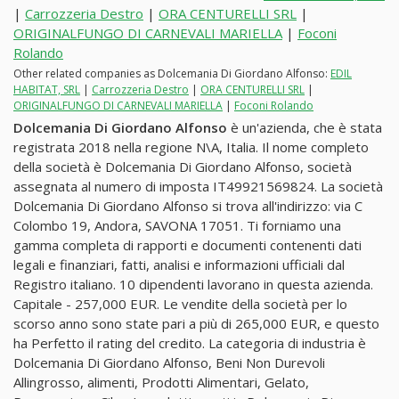
|
Carrozzeria Destro
|
ORA CENTURELLI SRL
|
ORIGINALFUNGO DI CARNEVALI MARIELLA
|
Foconi
Rolando
Other related companies as Dolcemania Di Giordano Alfonso:
EDIL
HABITAT, SRL
|
Carrozzeria Destro
|
ORA CENTURELLI SRL
|
ORIGINALFUNGO DI CARNEVALI MARIELLA
|
Foconi Rolando
Dolcemania Di Giordano Alfonso
è un'azienda, che è stata
registrata 2018 nella regione N\A, Italia. Il nome completo
della società è Dolcemania Di Giordano Alfonso, società
assegnata al numero di imposta IT49921569824. La società
Dolcemania Di Giordano Alfonso si trova all'indirizzo: via C
Colombo 19, Andora, SAVONA 17051. Ti forniamo una
gamma completa di rapporti e documenti contenenti dati
legali e finanziari, fatti, analisi e informazioni ufficiali dal
Registro italiano. 10 dipendenti lavorano in questa azienda.
Capitale - 257,000 EUR. Le vendite della società per lo
scorso anno sono state pari a più di 265,000 EUR, e questo
ha Perfetto il rating del credito. La categoria di industria è
Dolcemania Di Giordano Alfonso, Beni Non Durevoli
Allingrosso, alimenti, Prodotti Alimentari, Gelato,