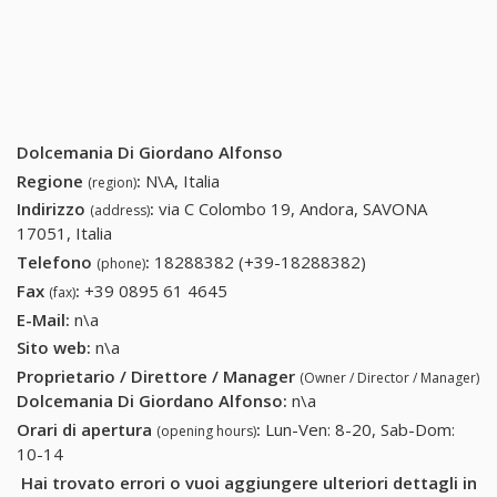
Dolcemania Di Giordano Alfonso
Regione
:
N\A, Italia
(region)
Indirizzo
:
via C Colombo 19, Andora, SAVONA
(address)
17051, Italia
Telefono
:
18288382 (+39-18288382)
18288382 (+39-
(phone)
18288382)
Fax
:
+39 0895 61 4645
+39 0895 61 4645
(fax)
E-Mail:
n\a
Sito web:
n\a
Proprietario / Direttore / Manager
(Owner / Director / Manager)
Dolcemania Di Giordano Alfonso
:
n\a
Orari di apertura
:
Lun-Ven: 8-20, Sab-Dom:
(opening hours)
10-14
Hai trovato errori o vuoi aggiungere ulteriori dettagli in