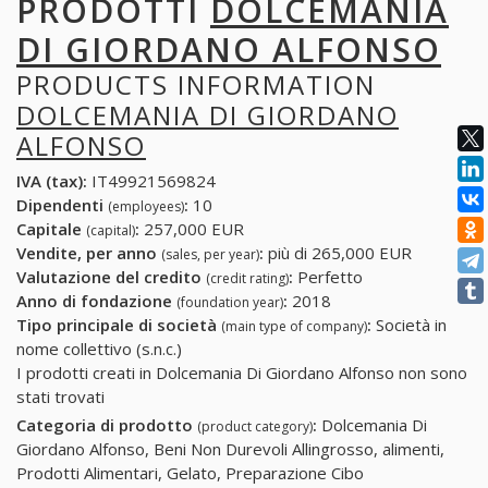
PRODOTTI
DOLCEMANIA
DI GIORDANO ALFONSO
PRODUCTS INFORMATION
DOLCEMANIA DI GIORDANO
ALFONSO
IVA (tax):
IT49921569824
Dipendenti
:
10
(employees)
Capitale
:
257,000 EUR
(capital)
Vendite, per anno
:
più di 265,000 EUR
(sales, per year)
Valutazione del credito
:
Perfetto
(credit rating)
Anno di fondazione
:
2018
(foundation year)
Tipo principale di società
:
Società in
(main type of company)
nome collettivo (s.n.c.)
I prodotti creati in Dolcemania Di Giordano Alfonso non sono
stati trovati
Categoria di prodotto
:
Dolcemania Di
(product category)
Giordano Alfonso, Beni Non Durevoli Allingrosso, alimenti,
Prodotti Alimentari, Gelato, Preparazione Cibo