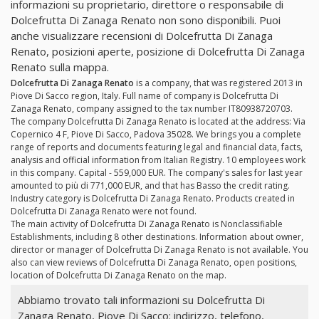
informazioni su proprietario, direttore o responsabile di
Dolcefrutta Di Zanaga Renato non sono disponibili. Puoi
anche visualizzare recensioni di Dolcefrutta Di Zanaga
Renato, posizioni aperte, posizione di Dolcefrutta Di Zanaga
Renato sulla mappa.
Dolcefrutta Di Zanaga Renato
is a company, that was registered 2013 in
Piove Di Sacco region, Italy. Full name of company is Dolcefrutta Di
Zanaga Renato, company assigned to the tax number IT80938720703.
The company Dolcefrutta Di Zanaga Renato is located at the address: Via
Copernico 4 F, Piove Di Sacco, Padova 35028. We brings you a complete
range of reports and documents featuring legal and financial data, facts,
analysis and official information from Italian Registry. 10 employees work
in this company. Capital - 559,000 EUR. The company's sales for last year
amounted to più di 771,000 EUR, and that has Basso the credit rating.
Industry category is Dolcefrutta Di Zanaga Renato. Products created in
Dolcefrutta Di Zanaga Renato were not found.
The main activity of Dolcefrutta Di Zanaga Renato is Nonclassifiable
Establishments, including 8 other destinations. Information about owner,
director or manager of Dolcefrutta Di Zanaga Renato is not available. You
also can view reviews of Dolcefrutta Di Zanaga Renato, open positions,
location of Dolcefrutta Di Zanaga Renato on the map.
Abbiamo trovato tali informazioni su Dolcefrutta Di
Zanaga Renato, Piove Di Sacco: indirizzo, telefono,