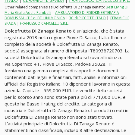
ITALO
|
CERAMICHE SPADA
|
FRANCESCO CANCELLU S.R.L.
Other related companies as Dolcefrutta Di Zanaga Renato:
Best Living Di
Maria Giulia Adele Rambelli
|
AMBULATORIO DI FISIOKINESITERAPIA
DOMUS SALUTIS di BELLINI MONICA
|
3C di PICCOTTI ITALO
|
CERAMICHE
SPADA
|
FRANCESCO CANCELLU S.R.L.
Dolcefrutta Di Zanaga Renato
è un'azienda, che è stata
registrata 2013 nella regione Piove Di Sacco, Italia. Il nome
completo della società è Dolcefrutta Di Zanaga Renato,
società assegnata al numero di imposta IT80938720703. La
società Dolcefrutta Di Zanaga Renato si trova all'indirizzo:
Via Copernico 4 F, Piove Di Sacco, Padova 35028. Ti
forniamo una gamma completa di rapporti e documenti
contenenti dati legali e finanziari, fatti, analisi e informazioni
ufficiali dal Registro italiano. 10 dipendenti lavorano in questa
azienda. Capitale - 559,000 EUR. Le vendite della società
per lo scorso anno sono state pari a più di 771,000 EUR, e
questo ha Basso il rating del credito. La categoria di
industria è Dolcefrutta Di Zanaga Renato. I prodotti creati in
Dolcefrutta Di Zanaga Renato non sono stati trovati.
L'attività principale di Dolcefrutta Di Zanaga Renato è
Stabilimenti non classificabili, incluso 8 altre destinazioni. Le