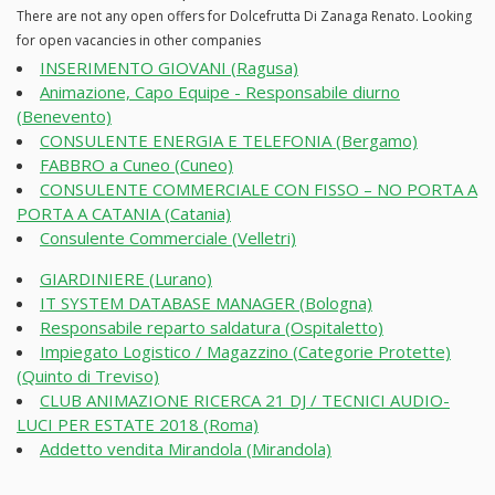
There are not any open offers for Dolcefrutta Di Zanaga Renato. Looking
for open vacancies in other companies
INSERIMENTO GIOVANI (Ragusa)
Animazione, Capo Equipe - Responsabile diurno
(Benevento)
CONSULENTE ENERGIA E TELEFONIA (Bergamo)
FABBRO a Cuneo (Cuneo)
CONSULENTE COMMERCIALE CON FISSO – NO PORTA A
PORTA A CATANIA (Catania)
Consulente Commerciale (Velletri)
GIARDINIERE (Lurano)
IT SYSTEM DATABASE MANAGER (Bologna)
Responsabile reparto saldatura (Ospitaletto)
Impiegato Logistico / Magazzino (Categorie Protette)
(Quinto di Treviso)
CLUB ANIMAZIONE RICERCA 21 DJ / TECNICI AUDIO-
LUCI PER ESTATE 2018 (Roma)
Addetto vendita Mirandola (Mirandola)