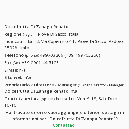
Dolcefrutta Di Zanaga Renato
Regione
:
Piove Di Sacco, Italia
(region)
Indirizzo
:
Via Copernico 4 F, Piove Di Sacco, Padova
(address)
35028, Italia
Telefono
:
499703266 (+39-499703266)
499703266
(phone)
(+39-
Fax
:
+39 0901 44 5123
+39 0901 44 5123
(fax)
499703266)
E-Mail:
n\a
Sito web:
n\a
Proprietario / Direttore / Manager
(Owner / Director / Manager)
Dolcefrutta Di Zanaga Renato
:
n\a
Orari di apertura
:
Lun-Ven: 9-19, Sab-Dom:
(opening hours)
10-16
Hai trovato errori o vuoi aggiungere ulteriori dettagli in
informazioni per "Dolcefrutta Di Zanaga Renato"?
Contattaci!