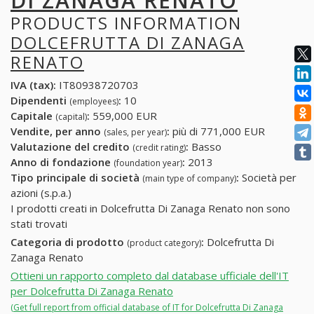
DI ZANAGA RENATO
PRODUCTS INFORMATION
DOLCEFRUTTA DI ZANAGA
RENATO
IVA (tax):
IT80938720703
Dipendenti
:
10
(employees)
Capitale
:
559,000 EUR
(capital)
Vendite, per anno
:
più di 771,000 EUR
(sales, per year)
Valutazione del credito
:
Basso
(credit rating)
Anno di fondazione
:
2013
(foundation year)
Tipo principale di società
:
Società per
(main type of company)
azioni (s.p.a.)
I prodotti creati in Dolcefrutta Di Zanaga Renato non sono
stati trovati
Categoria di prodotto
:
Dolcefrutta Di
(product category)
Zanaga Renato
Ottieni un rapporto completo dal database ufficiale dell'IT
per Dolcefrutta Di Zanaga Renato
(Get full report from official database of IT for Dolcefrutta Di Zanaga