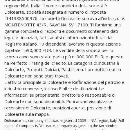
regione N\A, Italia. Il nome completo della società è
Dolcearte, società assegnata al numero di imposta
IT41338500976. La società Dolcearte si trova all'indirizzo: V.
MONTENOTTE 43/R., SAVONA, SV 17100. Ti forniamo una
gamma completa di rapporti e documenti contenenti dati
legali e finanziari, fatti, analisi e informazioni ufficiali dal
Registro italiano. 10 dipendenti lavorano in questa azienda.
Capitale - 590,000 EUR. Le vendite della società per lo
scorso anno sono state pari a più di 900,000 EUR, e questo
ha Perfetto il rating del credito. La categoria di industria è
Dolcearte, Prodotti Dolciari, Pasticceria. I prodotti creati in
Dolcearte non sono stati trovati.
L'attività principale di Dolcearte è Raffinazione del petrolio e
industrie connesse, incluso 8 altre destinazioni. Le
informazioni su proprietario, direttore o responsabile di
Dolcearte non sono disponibili. Puoi anche visualizzare
recensioni di Dolcearte, posizioni aperte, posizione di
Dolcearte sulla mappa.
Dolcearte
is a company, that was registered 2009 in N\A region, Italy. Full
name of company is Dolcearte, company assigned to the tax number