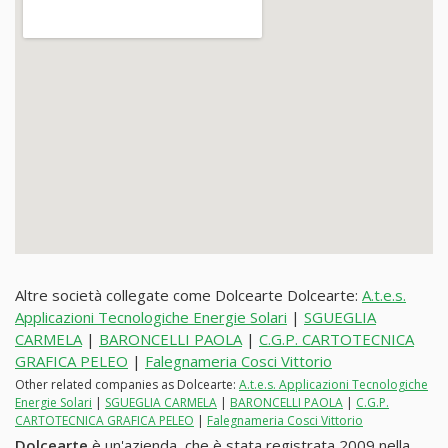
Altre società collegate come Dolcearte Dolcearte:
A.t.e.s.
Applicazioni Tecnologiche Energie Solari
|
SGUEGLIA
CARMELA
|
BARONCELLI PAOLA
|
C.G.P. CARTOTECNICA
GRAFICA PELEO
|
Falegnameria Cosci Vittorio
Other related companies as Dolcearte:
A.t.e.s. Applicazioni Tecnologiche
Energie Solari
|
SGUEGLIA CARMELA
|
BARONCELLI PAOLA
|
C.G.P.
CARTOTECNICA GRAFICA PELEO
|
Falegnameria Cosci Vittorio
Dolcearte
è un'azienda, che è stata registrata 2009 nella