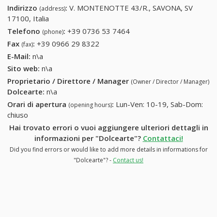
Indirizzo
:
V. MONTENOTTE 43/R., SAVONA, SV
(address)
17100, Italia
Telefono
:
+39 0736 53 7464
+39 0736 53 7464
(phone)
Fax
:
+39 0966 29 8322
+39 0966 29 8322
(fax)
E-Mail:
n\a
Sito web:
n\a
Proprietario / Direttore / Manager
(Owner / Director / Manager)
Dolcearte
:
n\a
Orari di apertura
:
Lun-Ven: 10-19, Sab-Dom:
(opening hours)
chiuso
Hai trovato errori o vuoi aggiungere ulteriori dettagli in
informazioni per "Dolcearte"?
Contattaci!
Did you find errors or would like to add more details in informations for
"Dolcearte"? -
Contact us!