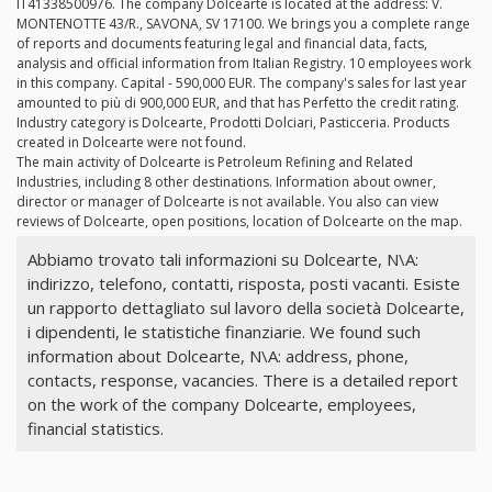
IT41338500976. The company Dolcearte is located at the address: V.
MONTENOTTE 43/R., SAVONA, SV 17100. We brings you a complete range
of reports and documents featuring legal and financial data, facts,
analysis and official information from Italian Registry. 10 employees work
in this company. Capital - 590,000 EUR. The company's sales for last year
amounted to più di 900,000 EUR, and that has Perfetto the credit rating.
Industry category is Dolcearte, Prodotti Dolciari, Pasticceria. Products
created in Dolcearte were not found.
The main activity of Dolcearte is Petroleum Refining and Related
Industries, including 8 other destinations. Information about owner,
director or manager of Dolcearte is not available. You also can view
reviews of Dolcearte, open positions, location of Dolcearte on the map.
Abbiamo trovato tali informazioni su Dolcearte, N\A:
indirizzo, telefono, contatti, risposta, posti vacanti. Esiste
un rapporto dettagliato sul lavoro della società Dolcearte,
i dipendenti, le statistiche finanziarie. We found such
information about Dolcearte, N\A: address, phone,
contacts, response, vacancies. There is a detailed report
on the work of the company Dolcearte, employees,
financial statistics.