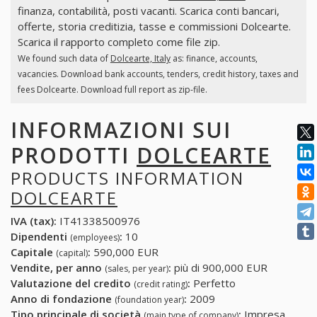
finanza, contabilità, posti vacanti. Scarica conti bancari,
offerte, storia creditizia, tasse e commissioni Dolcearte.
Scarica il rapporto completo come file zip.
We found such data of
Dolcearte, Italy
as: finance, accounts,
vacancies. Download bank accounts, tenders, credit history, taxes and
fees Dolcearte. Download full report as zip-file.
INFORMAZIONI SUI
PRODOTTI
DOLCEARTE
PRODUCTS INFORMATION
DOLCEARTE
IVA (tax):
IT41338500976
Dipendenti
:
10
(employees)
Capitale
:
590,000 EUR
(capital)
Vendite, per anno
:
più di 900,000 EUR
(sales, per year)
Valutazione del credito
:
Perfetto
(credit rating)
Anno di fondazione
:
2009
(foundation year)
Tipo principale di società
:
Impresa
(main type of company)