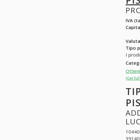
PI
PR
IVA (ta
Capit
Valuta
Tipo p
I prodo
Categ
Ottieni
(Get ful
TI
PI
ADD
LU
104400
391403