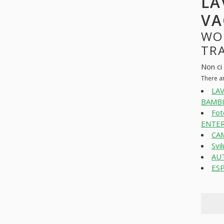
LA
VA
WO
TRA
Non ci 
There ar
LA
BAMBI
Fot
ENTER
CAM
Svi
AUT
ESP