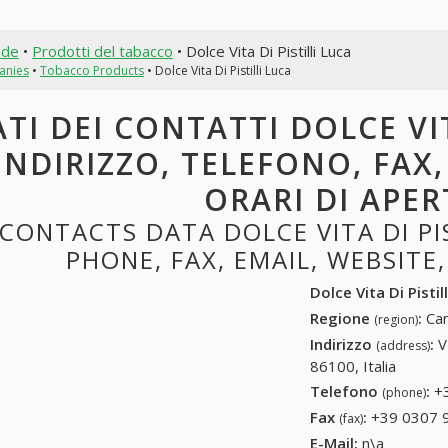
nde
•
Prodotti del tabacco
• Dolce Vita Di Pistilli Luca
anies
•
Tobacco Products
• Dolce Vita Di Pistilli Luca
TI DEI CONTATTI DOLCE VIT
INDIRIZZO, TELEFONO, FAX,
ORARI DI APE
CONTACTS DATA DOLCE VITA DI PIS
PHONE, FAX, EMAIL, WEBSITE
Dolce Vita Di Pistil
Regione
:
Ca
(region)
Indirizzo
:
V
(address)
86100, Italia
Telefono
:
+
(phone)
Fax
:
+39 0307 
(fax)
E-Mail:
n\a