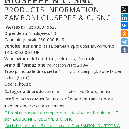
GIUSEPPE & C. SNC
PRODUCTS INFORMATION
ZAMBONI GIUSEPPE & C. SNC
IVA (tax):
IT85000915527
Dipendenti
:
10
(employees)
Capitale
:
280,000 EUR
(capital)
Vendite, per anno
:
approssimativamente
(sales, per year)
140,000,000 EUR
Valutazione del credito
:
Normale
(credit rating)
Anno di fondazione
:
2004
(foundation year)
Tipo principale di società
:
Società per
(main type of company)
azioni (s.p.a.)
Doors, house
Categoria di prodotto
:
Doors, house
(product category)
Profilo
:
Manufacturers of wood entrance doors,
(profile)
interior doors, window frames
Ottieni un rapporto completo dal database ufficiale dell'IT
per ZAMBONI GIUSEPPE & C. SNC
(Get full report from official database of IT for ZAMBONI GIUSEPPE & C.