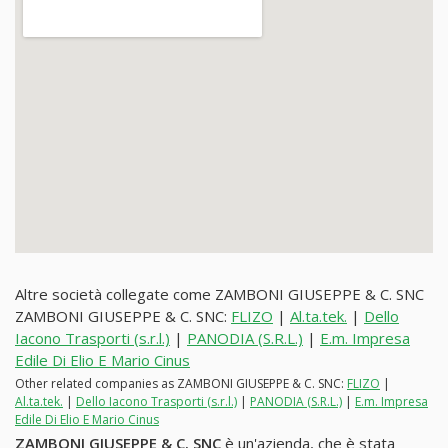
Altre società collegate come ZAMBONI GIUSEPPE & C. SNC
ZAMBONI GIUSEPPE & C. SNC:
FLIZO
|
Al.ta.tek.
|
Dello
Iacono Trasporti (s.r.l.)
|
PANODIA (S.R.L.)
|
E.m. Impresa
Edile Di Elio E Mario Cinus
Other related companies as ZAMBONI GIUSEPPE & C. SNC:
FLIZO
|
Al.ta.tek.
|
Dello Iacono Trasporti (s.r.l.)
|
PANODIA (S.R.L.)
|
E.m. Impresa
Edile Di Elio E Mario Cinus
ZAMBONI GIUSEPPE & C. SNC
è un'azienda, che è stata