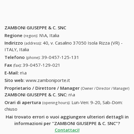
ZAMBONI GIUSEPPE & C. SNC
Regione
:
N\A, Italia
(region)
Indirizzo
:
40, v. Casalino 37050 Isola Rizza (VR) -
(address)
ITALY, Italia
Telefono
:
39-0457-125-131
39-0457-125-131
(phone)
Fax
:
39-0457-129-021
39-0457-129-021
(fax)
E-Mail:
n\a
Sito web:
www.zamboniporte.it
Proprietario / Direttore / Manager
(Owner / Director / Manager)
ZAMBONI GIUSEPPE & C. SNC
:
n\a
Orari di apertura
:
Lun-Ven: 9-20, Sab-Dom:
(opening hours)
chiuso
Hai trovato errori o vuoi aggiungere ulteriori dettagli in
informazioni per "ZAMBONI GIUSEPPE & C. SNC"?
Contattaci!