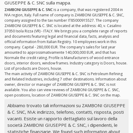
GIUSEPPE & C. SNC sulla mappa.
ZAMBONI GIUSEPPE & C. SNC
is a company, that was registered 2004 in
N\A region, Italy. Full name of company is ZAMBONI GIUSEPPE & C. SNC,
company assigned to the tax number IT85000915527. The company
ZAMBONI GIUSEPPE & C. SNC is located at the address: 40, v. Casalino
37050 Isola Rizza (VR) - ITALY. We brings you a complete range of reports
and documents featuring legal and financial data, facts, analysis and
official information from Italian Registry. 10 employees work in this
company. Capital - 280,000 EUR. The company's sales for last year
amounted to approssimativamente 140,000,000 EUR, and that has
Normale the credit rating. Profile is Manufacturers of wood entrance
doors, interior doors, window frames. Industry category is Doors, house.
List of products are Doors, house.
The main activity of ZAMBONI GIUSEPPE & C. SNC is Petroleum Refining
and Related Industries, including 7 other destinations. Information about
owner, director or manager of ZAMBONI GIUSEPPE & C. SNC is not
available. You also can view reviews of ZAMBONI GIUSEPPE & C. SNC,
open positions, location of ZAMBONI GIUSEPPE & C. SNC on the map.
Abbiamo trovato tali informazioni su ZAMBONI GIUSEPPE
& C. SNC, N\A: indirizzo, telefono, contatti, risposta, posti
vacanti. Esiste un rapporto dettagliato sul lavoro della
società ZAMBONI GIUSEPPE & C. SNC, i dipendenti, le
statistiche finanziarie. We found such information about