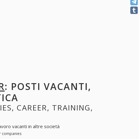
R
: POSTI VACANTI,
TICA
IES, CAREER, TRAINING,
avoro vacanti in altre società
er companies