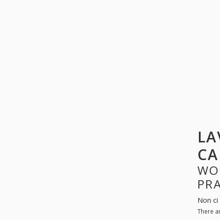
LA
CA
WO
PR
Non ci 
There a