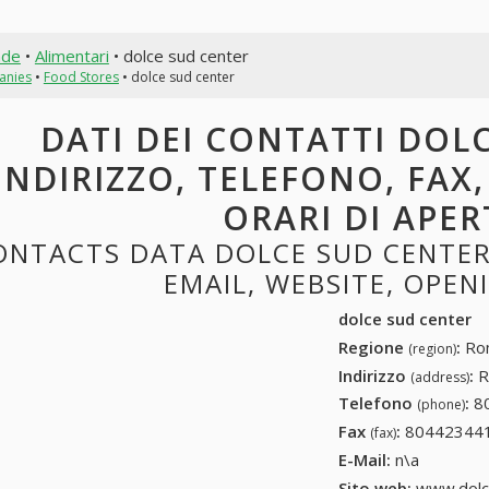
nde
•
Alimentari
• dolce sud center
anies
•
Food Stores
• dolce sud center
DATI DEI CONTATTI DOL
INDIRIZZO, TELEFONO, FAX,
ORARI DI APE
ONTACTS DATA DOLCE SUD CENTER:
EMAIL, WEBSITE, OPE
dolce sud center
Regione
:
Rom
(region)
Indirizzo
:
R
(address)
Telefono
:
8
(phone)
Fax
:
804423441
(fax)
E-Mail:
n\a
Sito web:
www.dolc