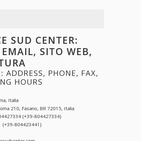
CE SUD CENTER:
 EMAIL, SITO WEB,
RTURA
 ADDRESS, PHONE, FAX,
NING HOURS
a, Italia
oma 210, Fasano, BR 72015, Italia
04427334 (+39-804427334)
804427334 (+39-
804427334)
 (+39-804423441)
804423441 (+39-804423441)
esudcenter.com