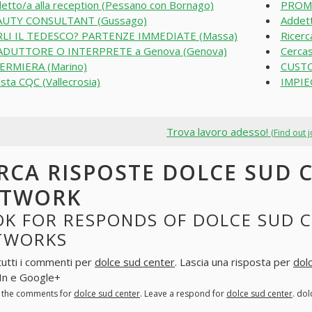
etto/a alla reception (Pessano con Bornago)
PROMO
AUTY CONSULTANT (Gussago)
Addett
LI IL TEDESCO? PARTENZE IMMEDIATE (Massa)
Ricerc
ADUTTORE O INTERPRETE a Genova (Genova)
Cercas
ERMIERA (Marino)
CUSTO
ista CQC (Vallecrosia)
IMPIE
Trova lavoro adesso!
(Find out 
RCA RISPOSTE DOLCE SUD C
ETWORK
K FOR RESPONDS OF DOLCE SUD C
TWORKS
tutti i commenti per
dolce sud center
. Lascia una risposta per
dol
In e Google+
l the comments for
dolce sud center
. Leave a respond for
dolce sud center
. do