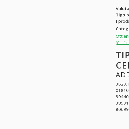
Valuta
Tipo p
I prod
Categ
Ottien
(Get ful
TI
CE
ADD
3829. 
018100
394407
399913
80699