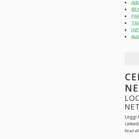
Add
BE
PAR
TR
INF
Aut
CE
N
LOO
NE
Leggi 
Linked
Read al