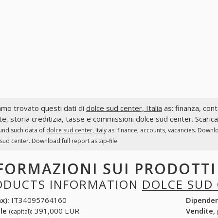
mo trovato questi dati di
dolce sud center, Italia
as: finanza, conta
te, storia creditizia, tasse e commissioni dolce sud center. Scaric
und such data of
dolce sud center, Italy
as: finance, accounts, vacancies. Downlo
sud center. Download full report as zip-file.
FORMAZIONI SUI PRODOTT
ODUCTS INFORMATION
DOLCE SUD
x):
IT34095764160
Dipende
ale
:
391,000 EUR
Vendite,
(capital)