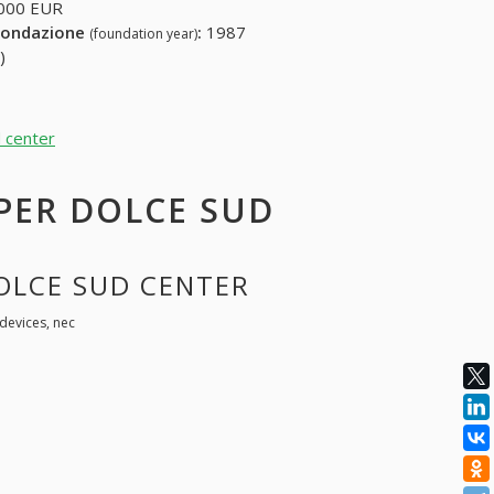
000 EUR
fondazione
:
1987
(foundation year)
)
d center
 PER DOLCE SUD
DOLCE SUD CENTER
devices, nec