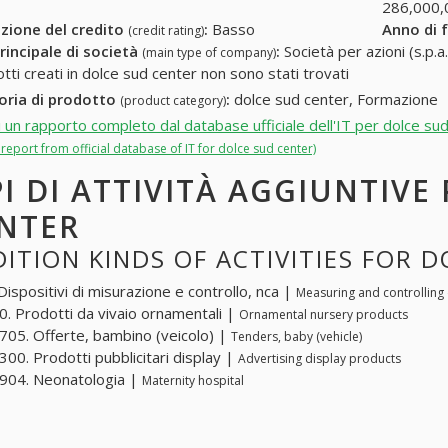
286,000,
zione del credito
:
Basso
Anno di 
(credit rating)
rincipale di società
:
Società per azioni (s.p.a.
(main type of company)
otti creati in dolce sud center non sono stati trovati
oria di prodotto
:
dolce sud center, Formazione
(product category)
i un rapporto completo dal database ufficiale dell'IT per dolce su
l report from official database of IT for dolce sud center)
PI DI ATTIVITÀ AGGIUNTIVE
NTER
ITION KINDS OF ACTIVITIES FOR 
Dispositivi di misurazione e controllo, nca |
Measuring and controlling 
. Prodotti da vivaio ornamentali |
Ornamental nursery products
05. Offerte, bambino (veicolo) |
Tenders, baby (vehicle)
00. Prodotti pubblicitari display |
Advertising display products
904. Neonatologia |
Maternity hospital