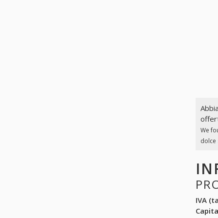
Abbia
offer
We fo
dolce 
IN
PR
IVA (ta
Capit