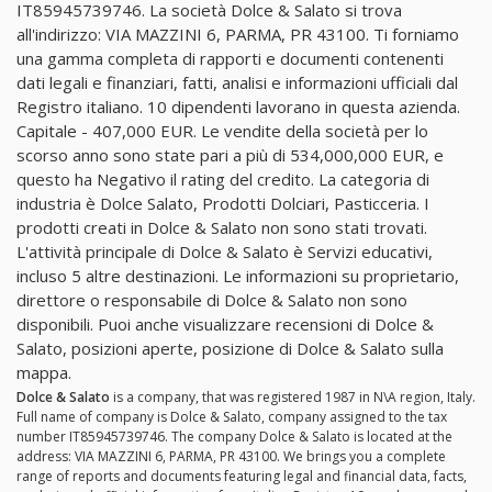
IT85945739746. La società Dolce & Salato si trova
all'indirizzo: VIA MAZZINI 6, PARMA, PR 43100. Ti forniamo
una gamma completa di rapporti e documenti contenenti
dati legali e finanziari, fatti, analisi e informazioni ufficiali dal
Registro italiano. 10 dipendenti lavorano in questa azienda.
Capitale - 407,000 EUR. Le vendite della società per lo
scorso anno sono state pari a più di 534,000,000 EUR, e
questo ha Negativo il rating del credito. La categoria di
industria è Dolce Salato, Prodotti Dolciari, Pasticceria. I
prodotti creati in Dolce & Salato non sono stati trovati.
L'attività principale di Dolce & Salato è Servizi educativi,
incluso 5 altre destinazioni. Le informazioni su proprietario,
direttore o responsabile di Dolce & Salato non sono
disponibili. Puoi anche visualizzare recensioni di Dolce &
Salato, posizioni aperte, posizione di Dolce & Salato sulla
mappa.
Dolce & Salato
is a company, that was registered 1987 in N\A region, Italy.
Full name of company is Dolce & Salato, company assigned to the tax
number IT85945739746. The company Dolce & Salato is located at the
address: VIA MAZZINI 6, PARMA, PR 43100. We brings you a complete
range of reports and documents featuring legal and financial data, facts,