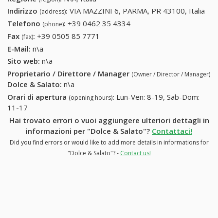
Indirizzo
:
VIA MAZZINI 6, PARMA, PR 43100, Italia
(address)
Telefono
:
+39 0462 35 4334
+39 0462 35 4334
(phone)
Fax
:
+39 0505 85 7771
+39 0505 85 7771
(fax)
E-Mail:
n\a
Sito web:
n\a
Proprietario / Direttore / Manager
(Owner / Director / Manager)
Dolce & Salato
:
n\a
Orari di apertura
:
Lun-Ven: 8-19, Sab-Dom:
(opening hours)
11-17
Hai trovato errori o vuoi aggiungere ulteriori dettagli in
informazioni per "Dolce & Salato"?
Contattaci!
Did you find errors or would like to add more details in informations for
"Dolce & Salato"? -
Contact us!