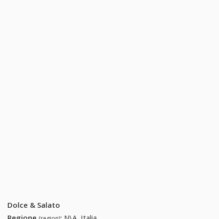
Dolce & Salato
Regione
:
N\A, Italia
(region)