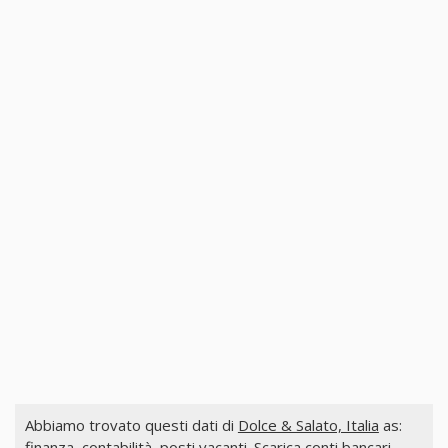
Abbiamo trovato questi dati di
Dolce & Salato, Italia
as:
finanza, contabilità, posti vacanti. Scarica conti bancari,