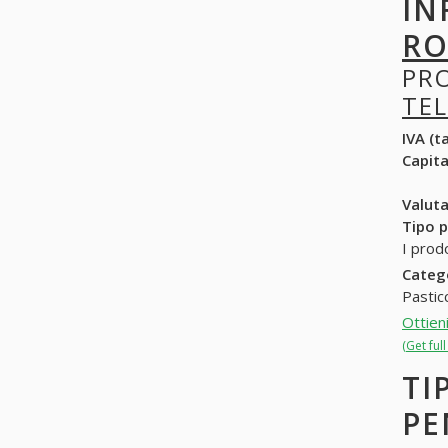
IN
RO
PR
TEL
IVA (ta
Capit
Valuta
Tipo p
I prod
Categ
Pastic
Ottien
(Get ful
TI
PE