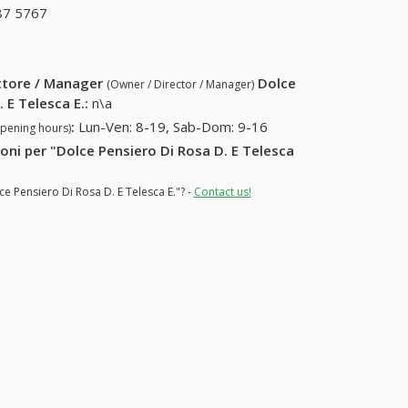
87 5767
+39 0523 87 5767
ettore / Manager
Dolce
(Owner / Director / Manager)
 E Telesca E.
:
n\a
:
Lun-Ven: 8-19, Sab-Dom: 9-16
opening hours)
ioni per "Dolce Pensiero Di Rosa D. E Telesca
ce Pensiero Di Rosa D. E Telesca E."? -
Contact us!