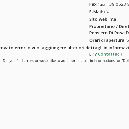
Fax
:
+39 0523 
(fax)
E-Mail:
n\a
Sito web:
n\a
Proprietario / Dir
Pensiero Di Rosa D.
Orari di apertura
(
rovato errori o vuoi aggiungere ulteriori dettagli in informaz
E."?
Contattaci!
Did you find errors or would like to add more details in informations for "Dol