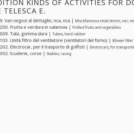
ITION KINDS OF ACTIVITIES FOR D
E TELESCA E.
. Vari negozi al dettaglio, nca, nca |
Miscellaneous retail stores, nec, n
00. Frutta e verdura in salamoia |
Pickled fruits and vegetables
009. Tubi, gomma dura |
Tubes, hard rubber
03. Unità filtro del ventilatore (ventilatori del forno) |
Blower filter
02. Electrocar, per il trasporto di golfisti |
Electrocars, for transport
02. Scuderie, corse |
Stables, racing