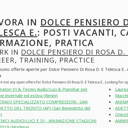
VORA IN
DOLCE PENSIERO D
LESCA E.
: POSTI VACANTI, C
RMAZIONE, PRATICA
RK IN
DOLCE PENSIERO DI ROSA D. 
EER, TRAINING, PRACTICE
 sono offerte aperte per Dolce Pensiero Di Rosa D. E Telesca E.. All
à
e not any open offers for Dolce Pensiero Di Rosa D. E Telesca E.. Looking for 
matori DJ & Tecnici Audio/Luci & Pianobar per
Laurea
ne invernale ed estiva (Rimini)
Macchi
ERAIO SPECIALIZZATO COMPRESSORI- SAN
ANIMA
ETTO DEL TRONTO (AP) (San Benedetto del
ADETT
)
Onicot
NICI AUDIO/LUCI E DJ - ANIMAZIONE STAGIONI
AMMIN
2019 (Modena)