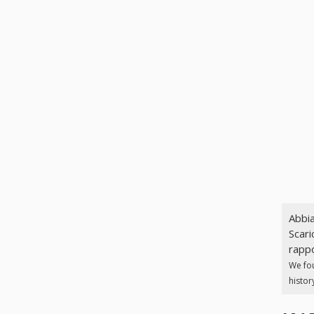
Abbia
Scari
rappo
We fo
histor