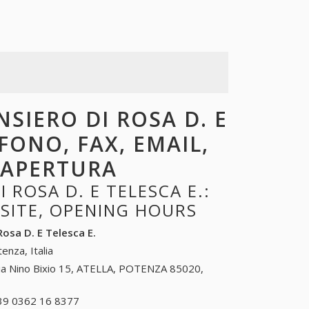
NSIERO DI ROSA D. E
EFONO, FAX, EMAIL,
I APERTURA
ROSA D. E TELESCA E.:
BSITE, OPENING HOURS
Rosa D. E Telesca E.
enza, Italia
ia Nino Bixio 15, ATELLA, POTENZA 85020,
39 0362 16 8377
+39 0362 16 8377