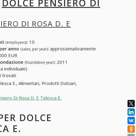
I
DOLCE PENSIERO DI
IERO DI ROSA D. E
nti
:
10
(employees)
 per anno
:
approssimativamente
(sales, per year)
000 EUR
fondazione
:
2011
(foundation year)
a individuale)
 trovati
sca E., Alimentari, Prodotti Dolciari,
nsiero Di Rosa D. E Telesca E.
 PER DOLCE
A E.