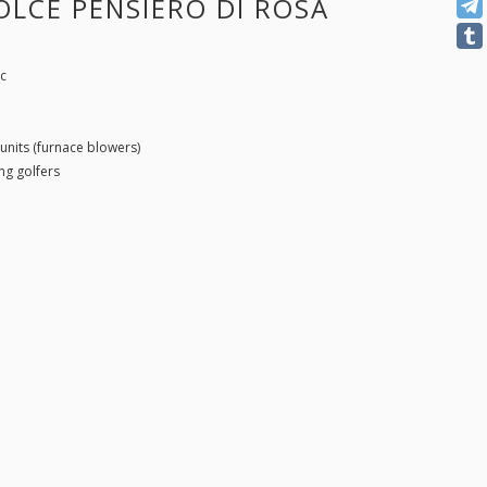
OLCE PENSIERO DI ROSA
ec
 units (furnace blowers)
ing golfers