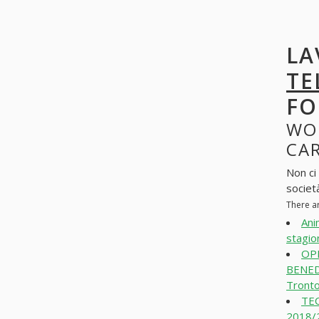
LA
TE
FO
WO
CAR
Non ci
societ
There ar
Ani
stagio
OP
BENED
Tronto
TEC
2018/