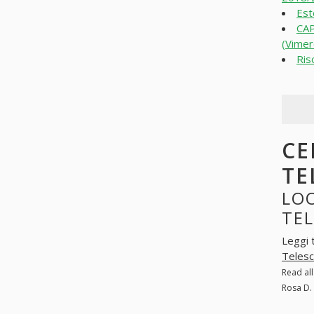
Est
CA
(Vimer
Ris
CE
TE
LOO
TEL
Leggi 
Telesc
Read al
Rosa D.