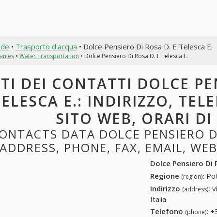
nde
•
Trasporto d'acqua
• Dolce Pensiero Di Rosa D. E Telesca E.
anies
•
Water Transportation
• Dolce Pensiero Di Rosa D. E Telesca E.
TI DEI CONTATTI DOLCE PE
ELESCA E.: INDIRIZZO, TEL
SITO WEB, ORARI D
ONTACTS DATA DOLCE PENSIERO DI 
ADDRESS, PHONE, FAX, EMAIL, WE
Dolce Pensiero Di 
Regione
:
Pot
(region)
Indirizzo
:
v
(address)
Italia
Telefono
:
+
(phone)