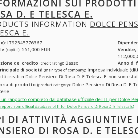
FORMAZIONI SUI PRODOTT
SA D. E TELESCA E.
ODUCTS INFORMATION
DOLCE PENS
ESCA E.
x):
IT92545776367
Dipende
ale
:
551,000 EUR
Vendite,
(capital)
112,000,
zione del credito
:
Basso
Anno di 
(credit rating)
rincipale di società
:
Impresa individuale (ditt
(main type of company)
otti creati in Dolce Pensiero Di Rosa D. E Telesca E. non sono stati
oria di prodotto
:
Dolce Pensiero Di Rosa D. E Tele
(product category)
cerie
i un rapporto completo dal database ufficiale dell'IT per Dolce Pe
l report from official database of IT for Dolce Pensiero Di Rosa D. E Telesca E.)
PI DI ATTIVITÀ AGGIUNTIVE
NSIERO DI ROSA D. E TELESC