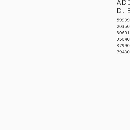
ADD
D. 
599999
203502
30691
356401
379902
794803