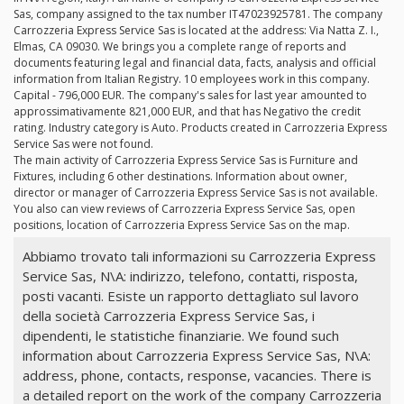
Sas, company assigned to the tax number IT47023925781. The company
Carrozzeria Express Service Sas is located at the address: Via Natta Z. I.,
Elmas, CA 09030. We brings you a complete range of reports and
documents featuring legal and financial data, facts, analysis and official
information from Italian Registry. 10 employees work in this company.
Capital - 796,000 EUR. The company's sales for last year amounted to
approssimativamente 821,000 EUR, and that has Negativo the credit
rating. Industry category is Auto. Products created in Carrozzeria Express
Service Sas were not found.
The main activity of Carrozzeria Express Service Sas is Furniture and
Fixtures, including 6 other destinations. Information about owner,
director or manager of Carrozzeria Express Service Sas is not available.
You also can view reviews of Carrozzeria Express Service Sas, open
positions, location of Carrozzeria Express Service Sas on the map.
Abbiamo trovato tali informazioni su Carrozzeria Express
Service Sas, N\A: indirizzo, telefono, contatti, risposta,
posti vacanti. Esiste un rapporto dettagliato sul lavoro
della società Carrozzeria Express Service Sas, i
dipendenti, le statistiche finanziarie. We found such
information about Carrozzeria Express Service Sas, N\A:
address, phone, contacts, response, vacancies. There is
a detailed report on the work of the company Carrozzeria