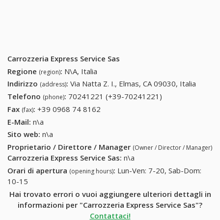
Carrozzeria Express Service Sas
Regione
:
N\A, Italia
(region)
Indirizzo
:
Via Natta Z. I., Elmas, CA 09030, Italia
(address)
Telefono
:
70241221 (+39-70241221)
70241221 (+39-
(phone)
70241221)
Fax
:
+39 0968 74 8162
+39 0968 74 8162
(fax)
E-Mail:
n\a
Sito web:
n\a
Proprietario / Direttore / Manager
(Owner / Director / Manager)
Carrozzeria Express Service Sas
:
n\a
Orari di apertura
:
Lun-Ven: 7-20, Sab-Dom:
(opening hours)
10-15
Hai trovato errori o vuoi aggiungere ulteriori dettagli in
informazioni per "Carrozzeria Express Service Sas"?
Contattaci!