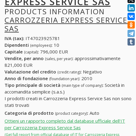
EXPRESS SERVICE SAS
PRODUCTS INFORMATION
CARROZZERIA EXPRESS SERVICE
SAS
IVA (tax):
IT47023925781
Dipendenti
:
10
(employees)
Capitale
:
796,000 EUR
(capital)
Vendite, per anno
:
approssimativamente
(sales, per year)
821,000 EUR
Valutazione del credito
:
Negativo
(credit rating)
Anno di fondazione
:
2010
(foundation year)
Tipo principale di società
:
Società in
(main type of company)
accomandita semplice (s.a.s.)
I prodotti creati in Carrozzeria Express Service Sas non sono
stati trovati
Categoria di prodotto
:
Auto
(product category)
Ottieni un rapporto completo dal database ufficiale dell'IT
per Carrozzeria Express Service Sas
(Get full report from official database of IT for Carrozzeria Express