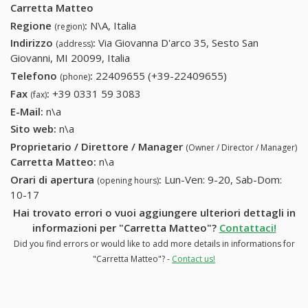
Carretta Matteo
Regione
:
N\A, Italia
(region)
Indirizzo
:
Via Giovanna D'arco 35, Sesto San
(address)
Giovanni, MI 20099, Italia
Telefono
:
22409655 (+39-22409655)
22409655 (+39-
(phone)
22409655)
Fax
:
+39 0331 59 3083
+39 0331 59 3083
(fax)
E-Mail:
n\a
Sito web:
n\a
Proprietario / Direttore / Manager
(Owner / Director / Manager)
Carretta Matteo
:
n\a
Orari di apertura
:
Lun-Ven: 9-20, Sab-Dom:
(opening hours)
10-17
Hai trovato errori o vuoi aggiungere ulteriori dettagli in
informazioni per "Carretta Matteo"?
Contattaci!
Did you find errors or would like to add more details in informations for
"Carretta Matteo"? -
Contact us!