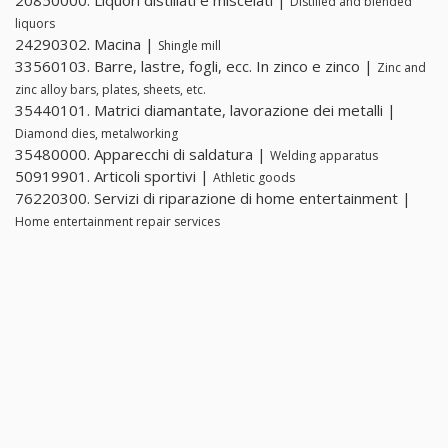
20850000. Liquori distillati e miscelati |
Distilled and blended
liquors
24290302. Macina |
Shingle mill
33560103. Barre, lastre, fogli, ecc. In zinco e zinco |
Zinc and
zinc alloy bars, plates, sheets, etc.
35440101. Matrici diamantate, lavorazione dei metalli |
Diamond dies, metalworking
35480000. Apparecchi di saldatura |
Welding apparatus
50919901. Articoli sportivi |
Athletic goods
76220300. Servizi di riparazione di home entertainment |
Home entertainment repair services