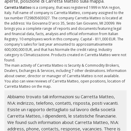
aperte, posizione di Carretta Matteo sulla mappa.
Carretta Matteo
is a company, that was registered 1999 in N\A region,
Italy. Full name of company is Carretta Matteo, company assigned to the
tax number IT29805603027. The company Carretta Matteo is located at
the address: Via Giovanna D'arco 35, Sesto San Giovanni, MI 20099. We
brings you a complete range of reports and documents featuring legal
and financial data, facts, analysis and official information from Italian
Registry. 10 employees work in this company. Capital - 811,000 EUR. The
company's sales for last year amounted to approssimativamente
600,000,000 EUR, and that has Normale the credit rating. Industry
category is Climatizzazione. Products created in Carretta Matteo were not
found.
The main activity of Carretta Matteo is Security & Commodity Brokers,
Dealers, Exchanges & Services, including 7 other destinations. Information
about owner, director or manager of Carretta Matteo is not available.
You also can view reviews of Carretta Matteo, open positions, location of
Carretta Matteo on the map.
Abbiamo trovato tali informazioni su Carretta Matteo,
N\A: indirizzo, telefono, contatti, risposta, posti vacanti.
Esiste un rapporto dettagliato sul lavoro della società
Carretta Matteo, i dipendenti, le statistiche finanziarie.
We found such information about Carretta Matteo, N\A:
address, phone, contacts, response, vacancies. There is