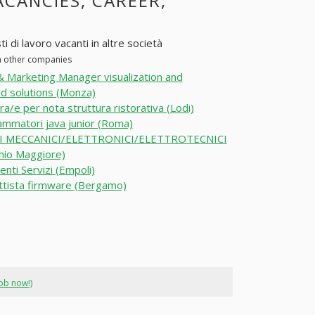
ACANCIES, CAREER,
i di lavoro vacanti in altre società
in other companies
& Marketing Manager visualization and
 solutions (Monza)
ra/e per nota struttura ristorativa (Lodi)
mmatori java junior (Roma)
I MECCANICI/ELETTRONICI/ELETTROTECNICI
hio Maggiore)
enti Servizi (Empoli)
tista firmware (Bergamo)
job now!)