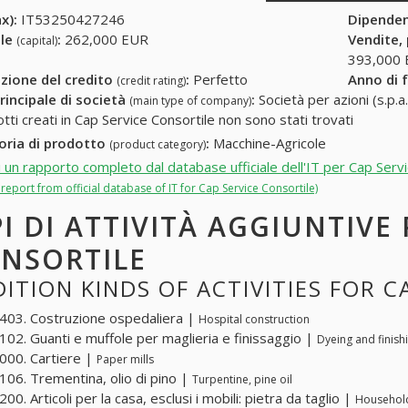
x):
IT53250427246
Dipende
ale
:
262,000 EUR
Vendite,
(capital)
393,000
zione del credito
:
Perfetto
Anno di 
(credit rating)
rincipale di società
:
Società per azioni (s.p.a.
(main type of company)
otti creati in Cap Service Consortile non sono stati trovati
oria di prodotto
:
Macchine-Agricole
(product category)
i un rapporto completo dal database ufficiale dell'IT per Cap Serv
l report from official database of IT for Cap Service Consortile)
PI DI ATTIVITÀ AGGIUNTIVE
NSORTILE
ITION KINDS OF ACTIVITIES FOR C
03. Costruzione ospedaliera |
Hospital construction
02. Guanti e muffole per maglieria e finissaggio |
Dyeing and finish
00. Cartiere |
Paper mills
06. Trementina, olio di pino |
Turpentine, pine oil
0. Articoli per la casa, esclusi i mobili: pietra da taglio |
Household 