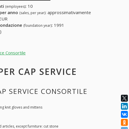
nti
:
10
(employees)
 per anno
:
approssimativamente
(sales, per year)
 EUR
fondazione
:
1991
(foundation year)
)
ice Consortile
 PER CAP SERVICE
AP SERVICE CONSORTILE
ing knit gloves and mittens
articles, except furniture: cut stone