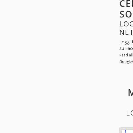
CE
SO
LOO
NE
Leggi 
su Fac
Read al
Google
L