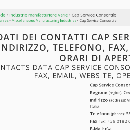
nde
•
Industrie manifatturiere varie
• Cap Service Consortile
anies
•
Miscellaneous Manufacturing Industries
• Cap Service Consortile
DATI DEI CONTATTI CAP SE
INDIRIZZO, TELEFONO, FAX,
ORARI DI APE
NTACTS DATA CAP SERVICE CONSO
FAX, EMAIL, WEBSITE, O
Cap Service Consor
Regione
:
Cec
(region)
Indirizzo
:
v
(address)
Italia
Telefono
:
5
(phone)
Fax
:
+39 0182 
(fax)
E-Mail:
n\a