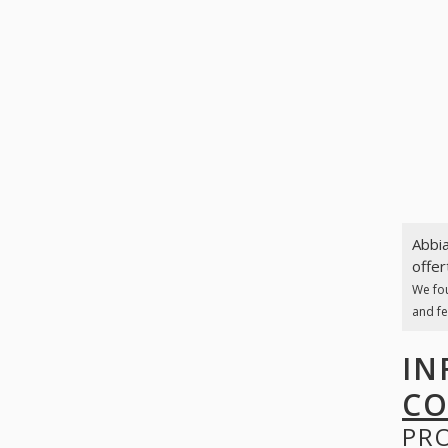
Abbia
offer
We fo
and fe
IN
CO
PR