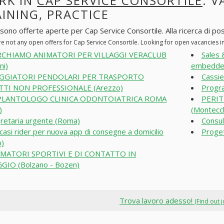
RK IN
CAP SERVICE CONSORTILE
: V
INING, PRACTICE
sono offerte aperte per Cap Service Consortile. Alla ricerca di post
re not any open offers for Cap Service Consortile. Looking for open vacancies 
RCHIAMO ANIMATORI PER VILLAGGI VERACLUB
Sales 
ni)
embedded
AGGIATORI PENDOLARI PER TRASPORTO
Cassie
TI NON PROFESSIONALE (Arezzo)
Progra
PLANTOLOGO CLINICA ODONTOIATRICA ROMA
PERIT
)
(Montecc
retaria urgente (Roma)
Consul
casi rider per nuova app di consegne a domicilio
Proget
o)
IMATORI SPORTIVI E DI CONTATTO IN
GIO (Bolzano - Bozen)
Trova lavoro adesso!
(Find out 