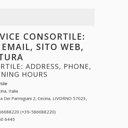
RVICE CONSORTILE:
 EMAIL, SITO WEB,
RTURA
RTILE: ADDRESS, PHONE,
PENING HOURS
tile
ina, Italia
ia Dei Parmigiani 2, Cecina, LIVORNO 57023,
86688220 (+39-586688220)
586688220 (+39-
586688220)
60 6445
+39 0182 60 6445