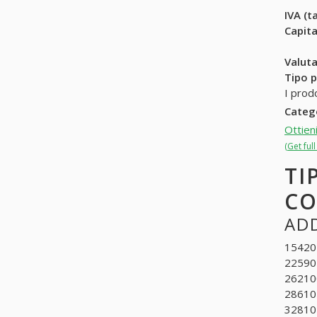
IVA (ta
Capit
Valuta
Tipo p
I prod
Categ
Ottien
(Get ful
TI
CO
ADD
154204
225901
262100
286101
3281020