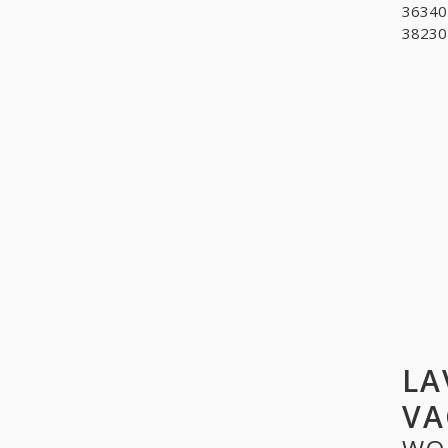
363401
382302
LA
VA