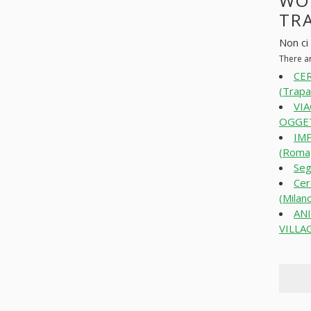
WO
TRA
Non ci 
There a
CE
(Trapa
VI
OGGET
IM
(Roma
Seg
Cer
(Milan
AN
VILLAG