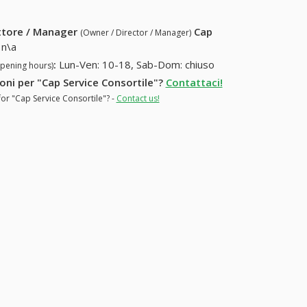
ettore / Manager
Cap
(Owner / Director / Manager)
n\a
:
Lun-Ven: 10-18, Sab-Dom: chiuso
opening hours)
ioni per "Cap Service Consortile"?
Contattaci!
for "Cap Service Consortile"? -
Contact us!