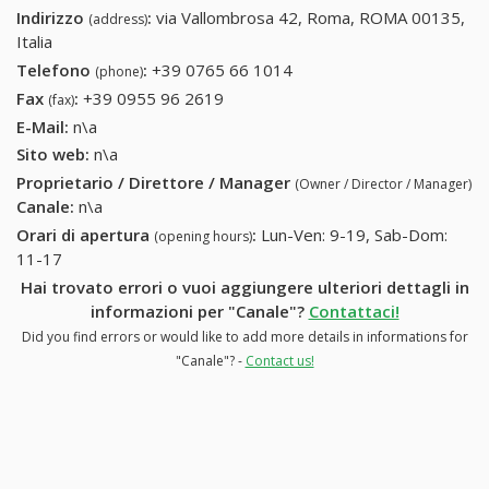
Indirizzo
:
via Vallombrosa 42, Roma, ROMA 00135,
(address)
Italia
Telefono
:
+39 0765 66 1014
+39 0765 66 1014
(phone)
Fax
:
+39 0955 96 2619
+39 0955 96 2619
(fax)
E-Mail:
n\a
Sito web:
n\a
Proprietario / Direttore / Manager
(Owner / Director / Manager)
Canale
:
n\a
Orari di apertura
:
Lun-Ven: 9-19, Sab-Dom:
(opening hours)
11-17
Hai trovato errori o vuoi aggiungere ulteriori dettagli in
informazioni per "Canale"?
Contattaci!
Did you find errors or would like to add more details in informations for
"Canale"? -
Contact us!