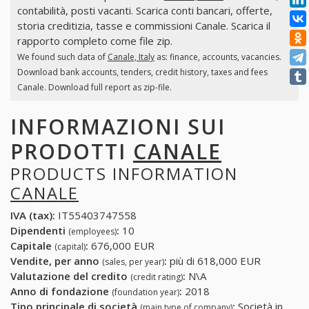
contabilità, posti vacanti. Scarica conti bancari, offerte,
storia creditizia, tasse e commissioni Canale. Scarica il
rapporto completo come file zip.
We found such data of
Canale, Italy
as: finance, accounts, vacancies.
Download bank accounts, tenders, credit history, taxes and fees
Canale. Download full report as zip-file.
INFORMAZIONI SUI
PRODOTTI
CANALE
PRODUCTS INFORMATION
CANALE
IVA (tax):
IT55403747558
Dipendenti
:
10
(employees)
Capitale
:
676,000 EUR
(capital)
Vendite, per anno
:
più di 618,000 EUR
(sales, per year)
Valutazione del credito
:
N\A
(credit rating)
Anno di fondazione
:
2018
(foundation year)
Tipo principale di società
:
Società in
(main type of company)