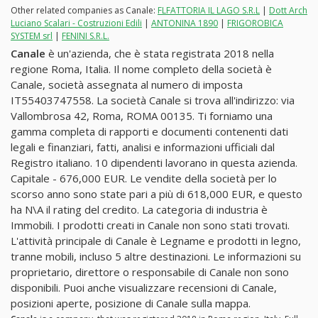
Other related companies as Canale:
FLFATTORIA IL LAGO S.R.L
|
Dott Arch
Luciano Scalari - Costruzioni Edili
|
ANTONINA 1890
|
FRIGOROBICA
SYSTEM srl
|
FENINI S.R.L.
Canale
è un'azienda, che è stata registrata 2018 nella
regione Roma, Italia. Il nome completo della società è
Canale, società assegnata al numero di imposta
IT55403747558. La società Canale si trova all'indirizzo: via
Vallombrosa 42, Roma, ROMA 00135. Ti forniamo una
gamma completa di rapporti e documenti contenenti dati
legali e finanziari, fatti, analisi e informazioni ufficiali dal
Registro italiano. 10 dipendenti lavorano in questa azienda.
Capitale - 676,000 EUR. Le vendite della società per lo
scorso anno sono state pari a più di 618,000 EUR, e questo
ha N\A il rating del credito. La categoria di industria è
Immobili. I prodotti creati in Canale non sono stati trovati.
L'attività principale di Canale è Legname e prodotti in legno,
tranne mobili, incluso 5 altre destinazioni. Le informazioni su
proprietario, direttore o responsabile di Canale non sono
disponibili. Puoi anche visualizzare recensioni di Canale,
posizioni aperte, posizione di Canale sulla mappa.