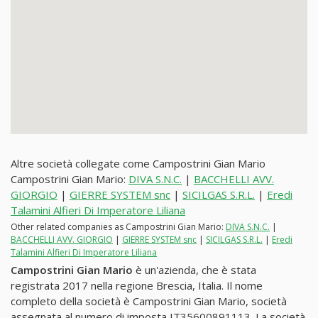
Altre società collegate come Campostrini Gian Mario
Campostrini Gian Mario:
DIVA S.N.C.
|
BACCHELLI AVV.
GIORGIO
|
GIERRE SYSTEM snc
|
SICILGAS S.R.L.
|
Eredi
Talamini Alfieri Di Imperatore Liliana
Other related companies as Campostrini Gian Mario:
DIVA S.N.C.
|
BACCHELLI AVV. GIORGIO
|
GIERRE SYSTEM snc
|
SICILGAS S.R.L.
|
Eredi
Talamini Alfieri Di Imperatore Liliana
Campostrini Gian Mario
è un'azienda, che è stata
registrata 2017 nella regione Brescia, Italia. Il nome
completo della società è Campostrini Gian Mario, società
assegnata al numero di imposta IT35600891113. La società