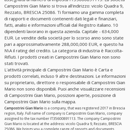
Campostrini Gian Mario si trova all'indirizzo: vicolo Quadra 9,
Rezzato, BRESCIA 25086. Ti forniamo una gamma completa
di rapporti e documenti contenenti dati legali e finanziari,
fatti, analisi e informazioni ufficiali dal Registro italiano. 10
dipendenti lavorano in questa azienda. Capitale - 634,000
EUR. Le vendite della società per lo scorso anno sono state
pari a approssimativamente 288,000,000 EUR, e questo ha
N\A il rating del credito. La categoria di industria è Raccolta-
Rifiuti. I prodotti creati in Campostrini Gian Mario non sono
stati trovati.
L'attività principale di Campostrini Gian Mario è Carta e
prodotti correlati, incluso 9 altre destinazioni. Le informazioni
su proprietario, direttore o responsabile di Campostrini Gian
Mario non sono disponibili. Puoi anche visualizzare recensioni
di Campostrini Gian Mario, posizioni aperte, posizione di
Campostrini Gian Mario sulla mappa.
Campostrini Gian Mario
is a company, that was registered 2017 in Brescia
region, Italy. Full name of company is Campostrini Gian Mario, company
assigned to the tax number IT35600891113. The company Campostrini
Gian Mario is located at the address: vicolo Quadra 9, Rezzato, BRESCIA
25086. We brings you a complete range of reports and documents