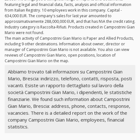
featuring legal and financial data, facts, analysis and official information
from Italian Registry. 10 employees work in this company. Capital -
634,000 EUR. The company's sales for last year amounted to
approssimativamente 288,000,000 EUR, and that has N\A the credit rating.
Industry category is Raccolta-Rifiuti. Products created in Campostrini Gian
Mario were not found.
The main activity of Campostrini Gian Mario is Paper and Allied Products,
including 9 other destinations. Information about owner, director or
manager of Campostrini Gian Mario is not available. You also can view
reviews of Campostrini Gian Mario, open positions, location of
Campostrini Gian Mario on the map.
Abbiamo trovato tali informazioni su Campostrini Gian
Mario, Brescia: indirizzo, telefono, contatti, risposta, posti
vacanti. Esiste un rapporto dettagliato sul lavoro della
società Campostrini Gian Mario, i dipendenti, le statistiche
finanziarie. We found such information about Campostrini
Gian Mario, Brescia: address, phone, contacts, response,
vacancies. There is a detailed report on the work of the
company Campostrini Gian Mario, employees, financial
statistics.