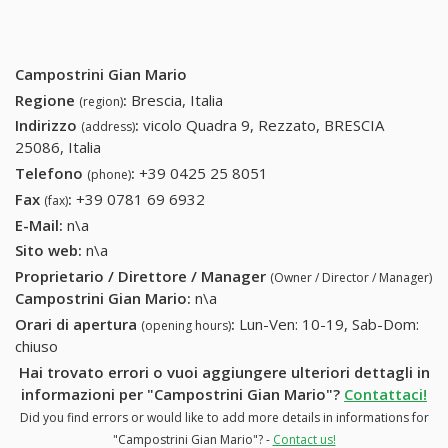
Campostrini Gian Mario
Regione
:
Brescia, Italia
(region)
Indirizzo
:
vicolo Quadra 9, Rezzato, BRESCIA
(address)
25086, Italia
Telefono
:
+39 0425 25 8051
+39 0425 25 8051
(phone)
Fax
:
+39 0781 69 6932
+39 0781 69 6932
(fax)
E-Mail:
n\a
Sito web:
n\a
Proprietario / Direttore / Manager
(Owner / Director / Manager)
Campostrini Gian Mario
:
n\a
Orari di apertura
:
Lun-Ven: 10-19, Sab-Dom:
(opening hours)
chiuso
Hai trovato errori o vuoi aggiungere ulteriori dettagli in
informazioni per "Campostrini Gian Mario"?
Contattaci!
Did you find errors or would like to add more details in informations for
"Campostrini Gian Mario"? -
Contact us!