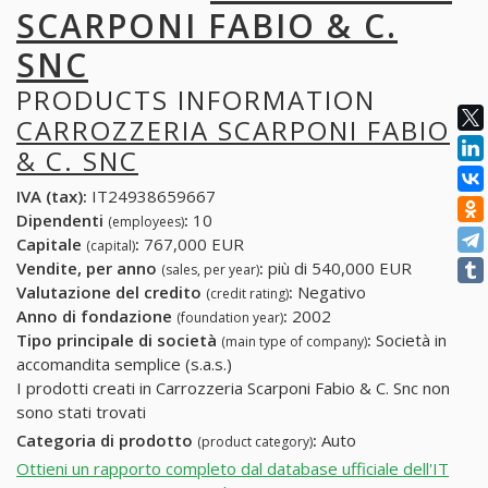
SCARPONI FABIO & C.
SNC
PRODUCTS INFORMATION
CARROZZERIA SCARPONI FABIO
& C. SNC
IVA (tax):
IT24938659667
Dipendenti
:
10
(employees)
Capitale
:
767,000 EUR
(capital)
Vendite, per anno
:
più di 540,000 EUR
(sales, per year)
Valutazione del credito
:
Negativo
(credit rating)
Anno di fondazione
:
2002
(foundation year)
Tipo principale di società
:
Società in
(main type of company)
accomandita semplice (s.a.s.)
I prodotti creati in Carrozzeria Scarponi Fabio & C. Snc non
sono stati trovati
Categoria di prodotto
:
Auto
(product category)
Ottieni un rapporto completo dal database ufficiale dell'IT