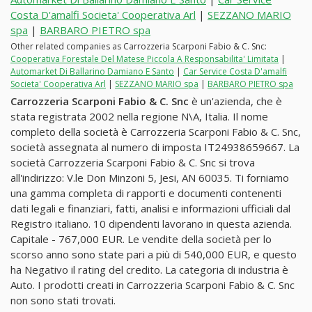
Costa D'amalfi Societa' Cooperativa Arl
|
SEZZANO MARIO
spa
|
BARBARO PIETRO spa
Other related companies as Carrozzeria Scarponi Fabio & C. Snc:
Cooperativa Forestale Del Matese Piccola A Responsabilita' Limitata
|
Automarket Di Ballarino Damiano E Santo
|
Car Service Costa D'amalfi
Societa' Cooperativa Arl
|
SEZZANO MARIO spa
|
BARBARO PIETRO spa
Carrozzeria Scarponi Fabio & C. Snc
è un'azienda, che è
stata registrata 2002 nella regione N\A, Italia. Il nome
completo della società è Carrozzeria Scarponi Fabio & C. Snc,
società assegnata al numero di imposta IT24938659667. La
società Carrozzeria Scarponi Fabio & C. Snc si trova
all'indirizzo: V.le Don Minzoni 5, Jesi, AN 60035. Ti forniamo
una gamma completa di rapporti e documenti contenenti
dati legali e finanziari, fatti, analisi e informazioni ufficiali dal
Registro italiano. 10 dipendenti lavorano in questa azienda.
Capitale - 767,000 EUR. Le vendite della società per lo
scorso anno sono state pari a più di 540,000 EUR, e questo
ha Negativo il rating del credito. La categoria di industria è
Auto. I prodotti creati in Carrozzeria Scarponi Fabio & C. Snc
non sono stati trovati.