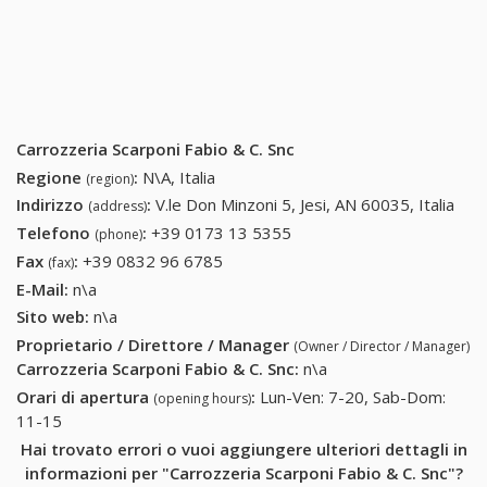
Carrozzeria Scarponi Fabio & C. Snc
Regione
:
N\A, Italia
(region)
Indirizzo
:
V.le Don Minzoni 5, Jesi, AN 60035, Italia
(address)
Telefono
:
+39 0173 13 5355
+39 0173 13 5355
(phone)
Fax
:
+39 0832 96 6785
+39 0832 96 6785
(fax)
E-Mail:
n\a
Sito web:
n\a
Proprietario / Direttore / Manager
(Owner / Director / Manager)
Carrozzeria Scarponi Fabio & C. Snc
:
n\a
Orari di apertura
:
Lun-Ven: 7-20, Sab-Dom:
(opening hours)
11-15
Hai trovato errori o vuoi aggiungere ulteriori dettagli in
informazioni per "Carrozzeria Scarponi Fabio & C. Snc"?