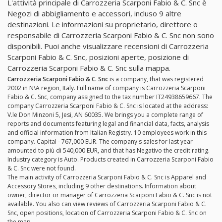
L'attività principale di Carrozzeria Scarponi Fabio & C. Snc è
Negozi di abbigliamento e accessori, incluso 9 altre
destinazioni. Le informazioni su proprietario, direttore o
responsabile di Carrozzeria Scarponi Fabio & C. Snc non sono
disponibili. Puoi anche visualizzare recensioni di Carrozzeria
Scarponi Fabio & C. Snc, posizioni aperte, posizione di
Carrozzeria Scarponi Fabio & C. Snc sulla mappa.
Carrozzeria Scarponi Fabio & C. Snc
is a company, that was registered
2002 in N\A region, Italy. Full name of company is Carrozzeria Scarponi
Fabio & C. Snc, company assigned to the tax number IT24938659667. The
company Carrozzeria Scarponi Fabio & C. Snc is located at the address:
V.le Don Minzoni 5, Jesi, AN 60035. We brings you a complete range of
reports and documents featuring legal and financial data, facts, analysis
and official information from Italian Registry. 10 employees work in this
company. Capital - 767,000 EUR. The company's sales for last year
amounted to più di 540,000 EUR, and that has Negativo the credit rating.
Industry category is Auto. Products created in Carrozzeria Scarponi Fabio
& C. Snc were not found.
The main activity of Carrozzeria Scarponi Fabio & C. Snc is Apparel and
Accessory Stores, including 9 other destinations. Information about
owner, director or manager of Carrozzeria Scarponi Fabio & C. Snc is not
available. You also can view reviews of Carrozzeria Scarponi Fabio & C.
Snc, open positions, location of Carrozzeria Scarponi Fabio & C. Snc on
the map.