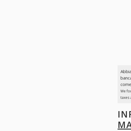
Abbia
banca
come 
We fo
taxes 
IN
MA