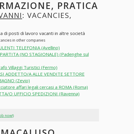
ORMAZIONE, PRATICA
VANNI
: VACANCIES,
 di posti di lavoro vacanti in altre società
cancies in other companies
LENTI TELEFONIA (Avellino)
PARTITA (NO STAGIONALE) (Padenghe sul
afo Villaggi Turistici (Fermo)
SI ADDETTO/A ALLE VENDITE SETTORE
AGNO (Zevio)
ciatore affari legali cercasi a ROMA (Roma)
TA/O UFFICIO SPEDIZIONI (Ravenna)
job now!)
I MACALUSO