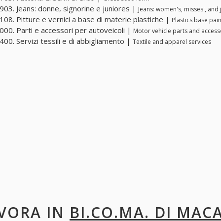
03. Jeans: donne, signorine e juniores |
Jeans: women's, misses', and 
08. Pitture e vernici a base di materie plastiche |
Plastics base pai
00. Parti e accessori per autoveicoli |
Motor vehicle parts and access
00. Servizi tessili e di abbigliamento |
Textile and apparel services
VORA IN
BI.CO.MA. DI MA