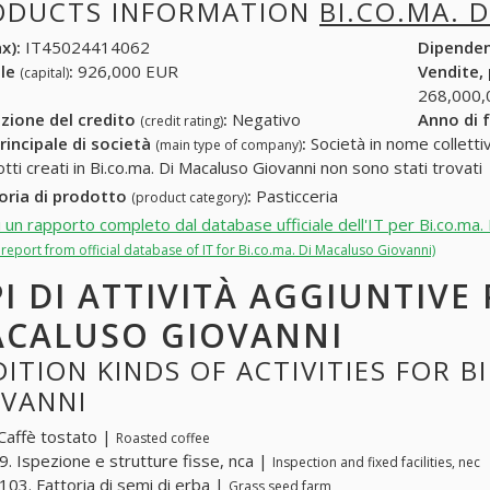
ODUCTS INFORMATION
BI.CO.MA. 
x):
IT45024414062
Dipende
ale
:
926,000 EUR
Vendite,
(capital)
268,000,
zione del credito
:
Negativo
Anno di 
(credit rating)
rincipale di società
:
Società in nome collettivo
(main type of company)
otti creati in Bi.co.ma. Di Macaluso Giovanni non sono stati trovati
oria di prodotto
:
Pasticceria
(product category)
i un rapporto completo dal database ufficiale dell'IT per Bi.co.ma.
l report from official database of IT for Bi.co.ma. Di Macaluso Giovanni)
PI DI ATTIVITÀ AGGIUNTIVE 
CALUSO GIOVANNI
ITION KINDS OF ACTIVITIES FOR B
OVANNI
Caffè tostato |
Roasted coffee
. Ispezione e strutture fisse, nca |
Inspection and fixed facilities, nec
03. Fattoria di semi di erba |
Grass seed farm