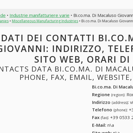
nde
•
Industrie manifatturiere varie
• Bi.co.ma. Di Macaluso Giovann
anies
•
Miscellaneous Manufacturing Industries
• Bi.co.ma. Di Macaluso Giovann
DATI DEI CONTATTI BI.CO
GIOVANNI: INDIRIZZO, TELE
SITO WEB, ORARI D
NTACTS DATA BI.CO.MA. DI MACAL
PHONE, FAX, EMAIL, WEBSITE
Bi.co.ma. Di Macal
Regione
:
Rom
(region)
Indirizzo
:
v
(address)
Telefono
:
+
(phone)
Fax
:
+39 0533 
(fax)
E-Mail:
n\a
Sito web:
n\a