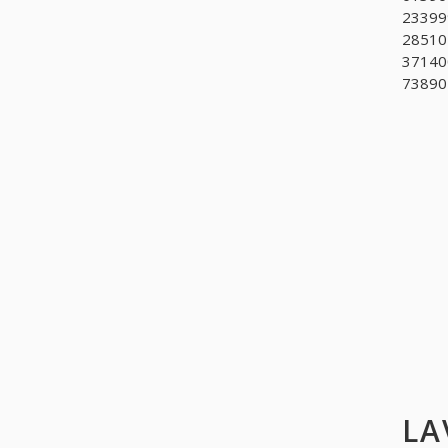
233999
285101
371400
738904
LA