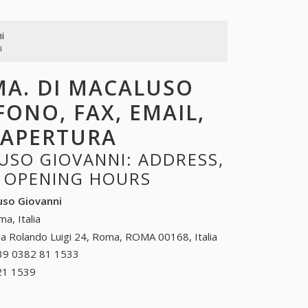
i
i
.MA. DI MACALUSO
FONO, FAX, EMAIL,
I APERTURA
USO GIOVANNI: ADDRESS,
, OPENING HOURS
uso Giovanni
a, Italia
ia Rolando Luigi 24, Roma, ROMA 00168, Italia
39 0382 81 1533
+39 0382 81 1533
21 1539
+39 0533 21 1539