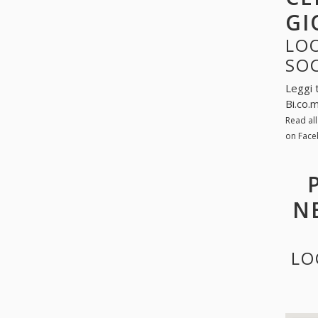
GI
LOO
SO
Leggi 
Bi.co.
Read al
on Face
N
LO