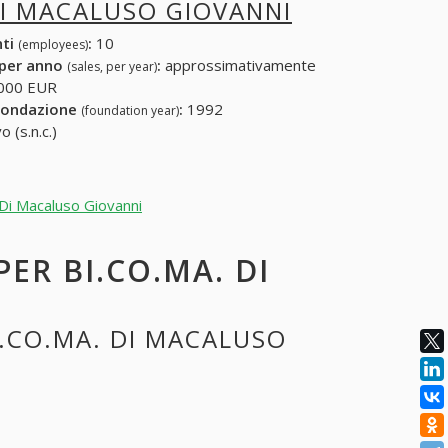
DI MACALUSO GIOVANNI
nti
:
10
(employees)
 per anno
:
approssimativamente
(sales, per year)
000 EUR
fondazione
:
1992
(foundation year)
 (s.n.c.)
 Di Macaluso Giovanni
PER BI.CO.MA. DI
I.CO.MA. DI MACALUSO