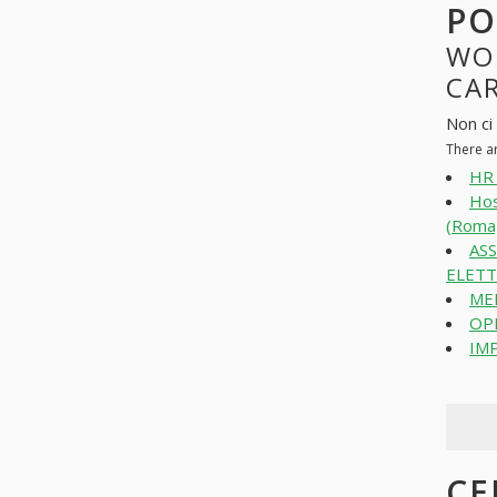
PO
WO
CAR
Non ci 
There a
HR 
Hos
(Roma
AS
ELETT
MED
OP
IMP
CE