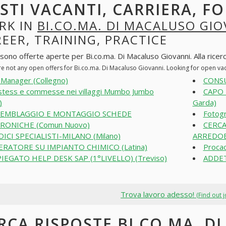
STI VACANTI, CARRIERA, F
RK IN
BI.CO.MA. DI MACALUSO GIO
EER, TRAINING, PRACTICE
sono offerte aperte per Bi.co.ma. Di Macaluso Giovanni. Alla ricerca
re not any open offers for Bi.co.ma. Di Macaluso Giovanni. Looking for open va
Manager (Collegno)
CONSU
tess e commesse nei villaggi Mumbo Jumbo
CAPO 
)
Garda)
SEMBLAGGIO E MONTAGGIO SCHEDE
Fotogr
RONICHE (Comun Nuovo)
CERCA
ICI SPECIALISTI-MILANO (Milano)
ARREDOB
ERATORE SU IMPIANTO CHIMICO (Latina)
Procac
IEGATO HELP DESK SAP (1°LIVELLO) (Treviso)
ADDET
Trova lavoro adesso!
(Find out 
RCA RISPOSTE BI.CO.MA. D