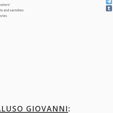
juniors'
nts and varnishes
ories
CALUSO GIOVANNI
: