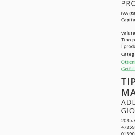
PR
IVA (ta
Capit
Valuta
Tipo p
I prod
Categ
Ottien
(Get ful
TI
MA
ADD
GI
2095. 
478599
013901