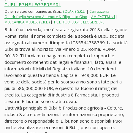
TUBI LEGHE LEGGERE SRL
Other related companies as Bi.bi.:
SOLARIS S.R.L.
|
Carrozzeria
Quadrifoglio Vescovo Antenore & Filippetto Gino
|
AM SYSTEM srl
|
MECCANICA MEDESE (S.R.L.)
|
T.L.L. TUBI LEGHE LEGGERE SRL
Bi.bi.
è un'azienda, che è stata registrata 2018 nella regione
Roma, Italia. Il nome completo della società è Bi.bi., società
assegnata al numero di imposta IT85544738769. La società
Bi.bi. si trova all'indirizzo: via Pinerolo 25, Roma, ROMA
00182. Ti forniamo una gamma completa di rapporti e
documenti contenenti dati legali e finanziari, fatti, analisi e
informazioni ufficiali dal Registro italiano. 10 dipendenti
lavorano in questa azienda. Capitale - 949,000 EUR. Le
vendite della società per lo scorso anno sono state pari a
più di 586,000,000 EUR, e questo ha Buono il rating del
credito. La categoria di industria è Farmacista. I prodotti
creati in Bi.bi. non sono stati trovati.
L'attività principale di Bi.bi. è Produzione agricola - Colture,
incluso 8 altre destinazioni. Le informazioni su proprietario,
direttore o responsabile di Bi.bi. non sono disponibili. Puoi
anche visualizzare recensioni di Bi.bi., posizioni aperte,