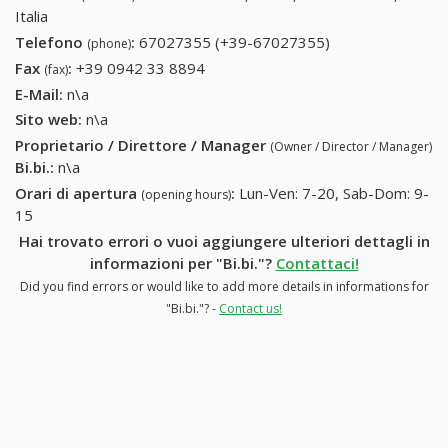
Italia
Telefono
:
67027355 (+39-67027355)
67027355 (+39-
(phone)
67027355)
Fax
:
+39 0942 33 8894
+39 0942 33 8894
(fax)
E-Mail:
n\a
Sito web:
n\a
Proprietario / Direttore / Manager
(Owner / Director / Manager)
Bi.bi.
:
n\a
Orari di apertura
:
Lun-Ven: 7-20, Sab-Dom: 9-
(opening hours)
15
Hai trovato errori o vuoi aggiungere ulteriori dettagli in
informazioni per "Bi.bi."?
Contattaci!
Did you find errors or would like to add more details in informations for
"Bi.bi."? -
Contact us!