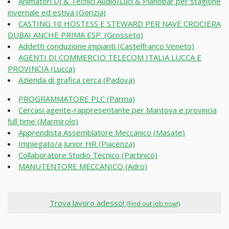
Animatori DJ & Tecnici Audio/Luci & Pianobar per stagione
invernale ed estiva (Gorizia)
CASTING 10 HOSTESS E STEWARD PER NAVE CROCIERA
DUBAI ANCHE PRIMA ESP. (Grosseto)
Addetti conduzione impianti (Castelfranco Veneto)
AGENTI DI COMMERCIO TELECOM ITALIA LUCCA E
PROVINCIA (Lucca)
Azienda di grafica cerca (Padova)
PROGRAMMATORE PLC (Parma)
Cercasi agente-rappresentante per Mantova e provincia
full time (Marmirolo)
Apprendista Assemblatore Meccanico (Masate)
Impiegato/a Junior HR (Piacenza)
Collaboratore Studio Tecnico (Partinico)
MANUTENTORE MECCANICO (Adro)
Trova lavoro adesso!
(Find out job now!)