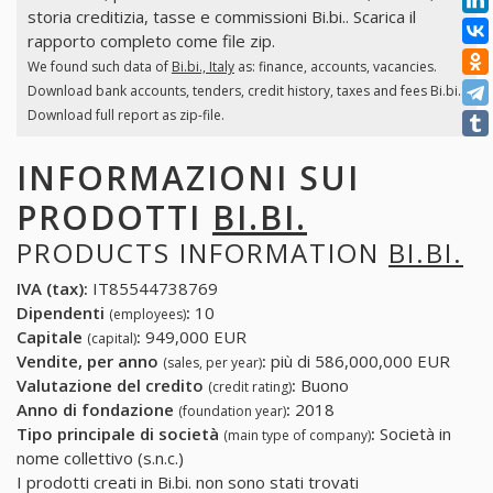
storia creditizia, tasse e commissioni Bi.bi.. Scarica il
rapporto completo come file zip.
We found such data of
Bi.bi., Italy
as: finance, accounts, vacancies.
Download bank accounts, tenders, credit history, taxes and fees Bi.bi..
Download full report as zip-file.
INFORMAZIONI SUI
PRODOTTI
BI.BI.
PRODUCTS INFORMATION
BI.BI.
IVA (tax):
IT85544738769
Dipendenti
:
10
(employees)
Capitale
:
949,000 EUR
(capital)
Vendite, per anno
:
più di 586,000,000 EUR
(sales, per year)
Valutazione del credito
:
Buono
(credit rating)
Anno di fondazione
:
2018
(foundation year)
Tipo principale di società
:
Società in
(main type of company)
nome collettivo (s.n.c.)
I prodotti creati in Bi.bi. non sono stati trovati