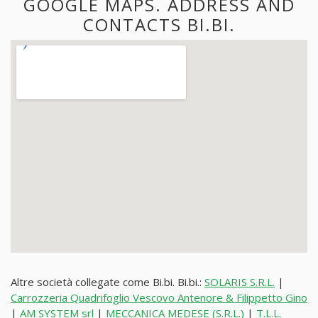
GOOGLE MAPS. ADDRESS AND
CONTACTS BI.BI.
Altre società collegate come Bi.bi. Bi.bi.:
SOLARIS S.R.L.
|
Carrozzeria Quadrifoglio Vescovo Antenore & Filippetto Gino
|
AM SYSTEM srl
|
MECCANICA MEDESE (S.R.L.)
|
T.L.L.