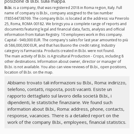
posizione di Bi.bi. sulla mappa.
Bi.bi.
is a company, that was registered 2018 in Roma region, Italy. Full
name of company is Bi.bi., company assigned to the tax number
IT85544738769. The company Bi.bi. is located at the address: via Pinerolo
25, Roma, ROMA 00182. We brings you a complete range of reports and
documents featuring legal and financial data, facts, analysis and official
information from Italian Registry. 10 employees work in this company.
Capital - 949,000 EUR. The company's sales for last year amounted to più
di 586,000,000 EUR, and that has Buono the credit rating. Industry
category is Farmacista. Products created in Bi.bi. were not found.
The main activity of Bi.bi. is Agricultural Production - Crops, including 8
other destinations. Information about owner, director or manager of
Bi.bi. is not available. You also can view reviews of Bi.bi., open positions,
location of Bi.bi. on the map.
Abbiamo trovato tali informazioni su Bi.bi., Roma: indirizzo,
telefono, contatti, risposta, posti vacanti. Esiste un
rapporto dettagliato sul lavoro della società Bi.bi., i
dipendenti, le statistiche finanziarie. We found such
information about Bi.bi., Roma: address, phone, contacts,
response, vacancies. There is a detailed report on the
work of the company Bi.bi., employees, financial statistics.