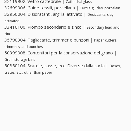
32119902. Vetro cattedrale |
Cathedral glass
32699906. Guide tessili, porcellana |
Textile guides, porcelain
32950204. Disidratanti, argilla: attivato |
Desiccants, clay:
activated
33410100. Piombo secondario e zinco |
Secondary lead and
zinc
35790304. Tagliacarte, trimmer e punzoni |
Paper cutters,
trimmers, and punches
50399908. Contenitori per la conservazione del grano |
Grain storage bins
50850104. Scatole, casse, ecc. Diverse dalla carta |
Boxes,
crates, etc., other than paper