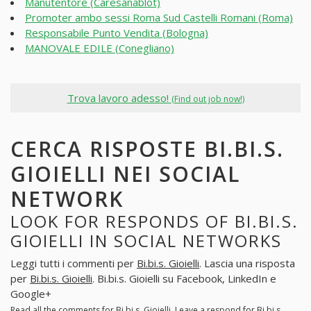
Manutentore (Caresanablot)
Promoter ambo sessi Roma Sud Castelli Romani (Roma)
Responsabile Punto Vendita (Bologna)
MANOVALE EDILE (Conegliano)
Trova lavoro adesso!
(Find out job now!)
CERCA RISPOSTE BI.BI.S.
GIOIELLI NEI SOCIAL
NETWORK
LOOK FOR RESPONDS OF BI.BI.S.
GIOIELLI IN SOCIAL NETWORKS
Leggi tutti i commenti per
Bi.bi.s. Gioielli
. Lascia una risposta
per
Bi.bi.s. Gioielli
. Bi.bi.s. Gioielli su Facebook, LinkedIn e
Google+
Read all the comments for
Bi.bi.s. Gioielli
. Leave a respond for
Bi.bi.s.