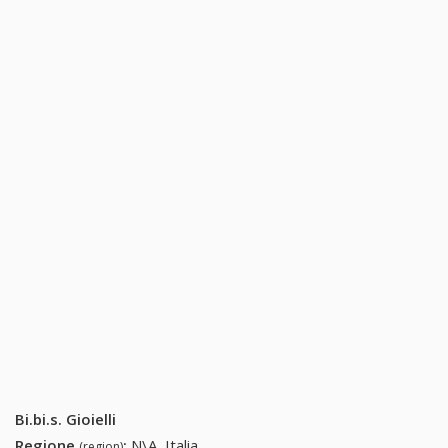
Bi.bi.s. Gioielli
Regione
:
N\A, Italia
(region)