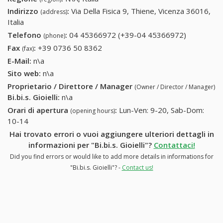
Indirizzo
:
Via Della Fisica 9, Thiene, Vicenza 36016,
(address)
Italia
Telefono
:
04 45366972 (+39-04 45366972)
04
(phone)
45366972
Fax
:
+39 0736 50 8362
+39 0736 50 8362
(fax)
(+39-04
E-Mail:
n\a
45366972
Sito web:
n\a
Proprietario / Direttore / Manager
(Owner / Director / Manager)
Bi.bi.s. Gioielli
:
n\a
Orari di apertura
:
Lun-Ven: 9-20, Sab-Dom:
(opening hours)
10-14
Hai trovato errori o vuoi aggiungere ulteriori dettagli in
informazioni per "Bi.bi.s. Gioielli"?
Contattaci!
Did you find errors or would like to add more details in informations for
"Bi.bi.s. Gioielli"? -
Contact us!