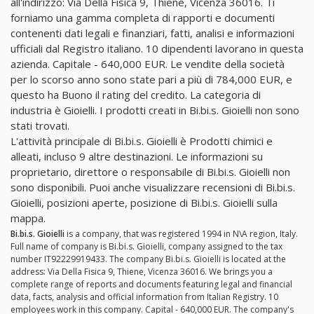
all'indirizzo: Via Della Fisica 9, Thiene, Vicenza 36016. Ti
forniamo una gamma completa di rapporti e documenti
contenenti dati legali e finanziari, fatti, analisi e informazioni
ufficiali dal Registro italiano. 10 dipendenti lavorano in questa
azienda. Capitale - 640,000 EUR. Le vendite della società
per lo scorso anno sono state pari a più di 784,000 EUR, e
questo ha Buono il rating del credito. La categoria di
industria è Gioielli. I prodotti creati in Bi.bi.s. Gioielli non sono
stati trovati.
L'attività principale di Bi.bi.s. Gioielli è Prodotti chimici e
alleati, incluso 9 altre destinazioni. Le informazioni su
proprietario, direttore o responsabile di Bi.bi.s. Gioielli non
sono disponibili. Puoi anche visualizzare recensioni di Bi.bi.s.
Gioielli, posizioni aperte, posizione di Bi.bi.s. Gioielli sulla
mappa.
Bi.bi.s. Gioielli
is a company, that was registered 1994 in N\A region, Italy.
Full name of company is Bi.bi.s. Gioielli, company assigned to the tax
number IT92229919433. The company Bi.bi.s. Gioielli is located at the
address: Via Della Fisica 9, Thiene, Vicenza 36016. We brings you a
complete range of reports and documents featuring legal and financial
data, facts, analysis and official information from Italian Registry. 10
employees work in this company. Capital - 640,000 EUR. The company's