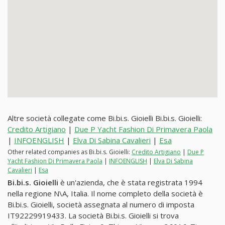
Altre società collegate come Bi.bi.s. Gioielli Bi.bi.s. Gioielli:
Credito Artigiano
|
Due P Yacht Fashion Di Primavera Paola
|
INFOENGLISH
|
Elva Di Sabina Cavalieri
|
Esa
Other related companies as Bi.bi.s. Gioielli:
Credito Artigiano
|
Due P
Yacht Fashion Di Primavera Paola
|
INFOENGLISH
|
Elva Di Sabina
Cavalieri
|
Esa
Bi.bi.s. Gioielli
è un'azienda, che è stata registrata 1994
nella regione N\A, Italia. Il nome completo della società è
Bi.bi.s. Gioielli, società assegnata al numero di imposta
IT92229919433. La società Bi.bi.s. Gioielli si trova