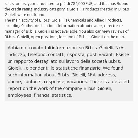
sales for last year amounted to più di 784,000 EUR, and that has Buono
the credit rating. Industry category is Gioielli. Products created in Bi.bi.s.
Gioielli were not found.
The main activity of Bi.bi.s. Gioielli is Chemicals and Allied Products,
including 9 other destinations. Information about owner, director or
manager of Bi.bi.s. Gioielli is not available. You also can view reviews of
Bi.bi.s. Gioielli, open positions, location of Bi.bi.s. Gioielli on the map.
Abbiamo trovato tali informazioni su Bi.bi.s. Gioielli, N\A:
indirizzo, telefono, contatti, risposta, posti vacanti. Esiste
un rapporto dettagliato sul lavoro della società Bi.bi.s.
Gioielli, i dipendenti, le statistiche finanziarie. We found
such information about Bi.bi.s. Gioielli, N\A: address,
phone, contacts, response, vacancies. There is a detailed
report on the work of the company Bi.bi.s. Gioielli,
employees, financial statistics.