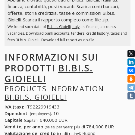
finanza, contabilità, posti vacanti. Scarica conti bancari,
offerte, storia creditizia, tasse e commissioni Bi.bi.s.
Gioielli. Scarica il rapporto completo come file zip.
We found such data of
Bi.bi.s. Gioielli, Italy
as: finance, accounts,
vacancies. Download bank accounts, tenders, credit history, taxes and
fees Bi.bi.s. Gioielli. Download full report as zip-file.
INFORMAZIONI SUI
PRODOTTI
BI.BI.S.
GIOIELLI
PRODUCTS INFORMATION
BI.BI.S. GIOIELLI
IVA (tax):
IT92229919433
Dipendenti
:
10
(employees)
Capitale
:
640,000 EUR
(capital)
Vendite, per anno
:
più di 784,000 EUR
(sales, per year)
Valutazione del credito
:
Buono
(credit rating)