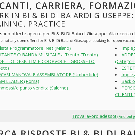
CANTI, CARRIERA, FORMAZI
RK IN
BI & BI DI BAIARDI GIUSEPPE
INING, PRACTICE
sono offerte aperte per Bi & Bi Di Baiardi Giuseppe. Alla ricerca di
re not any open offers for Bi & Bi Di Baiardi Giuseppe. Looking for open vacan
lista Programmatore .Net (Milano)
Impieg
TANTE O BANDA MUSICALE a Trento (Trento)
ADDET
DETTO DESK TIM E COOPVOCE - GROSSETO
(Categori
eto)
ESTET
RCASI MANOVALE ASSEMBLATORE (Umbertide)
Impieg
AM LEADER (Roma)
Back o
messi/e punto vendita (Salerno)
PERSO
CLIENTI (
Trova lavoro adesso!
(Find out 
RCA RISPOSTE BI & BI DI BA