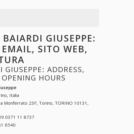
I BAIARDI GIUSEPPE:
 EMAIL, SITO WEB,
RTURA
I GIUSEPPE: ADDRESS,
, OPENING HOURS
Giuseppe
ino, Italia
ia Monferrato 23F, Torino, TORINO 10131,
39 0371 11 8737
+39 0371 11 8737
81 6540
+39 0825 81 6540