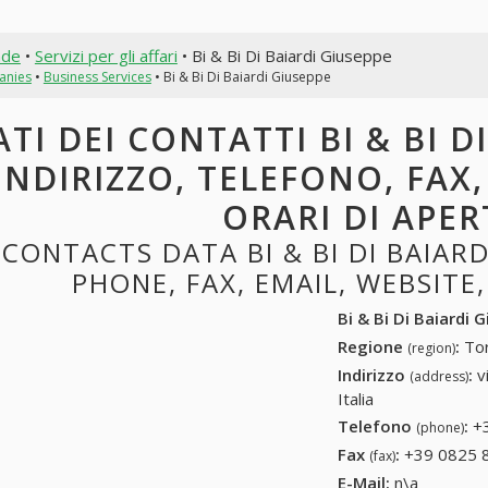
nde
•
Servizi per gli affari
• Bi & Bi Di Baiardi Giuseppe
anies
•
Business Services
• Bi & Bi Di Baiardi Giuseppe
ATI DEI CONTATTI BI & BI D
INDIRIZZO, TELEFONO, FAX,
ORARI DI APE
CONTACTS DATA BI & BI DI BAIARD
PHONE, FAX, EMAIL, WEBSITE
Bi & Bi Di Baiardi 
Regione
:
Tor
(region)
Indirizzo
:
v
(address)
Italia
Telefono
:
+
(phone)
Fax
:
+39 0825 
(fax)
E-Mail:
n\a