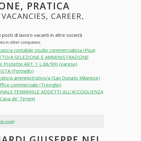
ONE, PRATICA
: VACANCIES, CAREER,
 posti di lavoro vacanti in altre società
cies in other companies
ato/a contabile studio commercialista (Pisa)
TO/A SELEZIONE E AMMINISTRAZIONE
e Protette ART. 1 L.68/99) (Varese)
ISTA (Formello)
ato/a amministrativo/a (San Donato Milanese)
ffice commerciale (Treviglio)
NALE FEMMINILE ADDETTI ALL’ACCOGLIENZA
Cava de' Tirreni)
job now!)
IARDI GIUSEPPE NEI