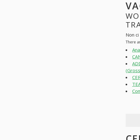
VA
WO
TRA
Non ci 
There a
Ana
CAN
AD
(Gross
CE
TE
Com
CE