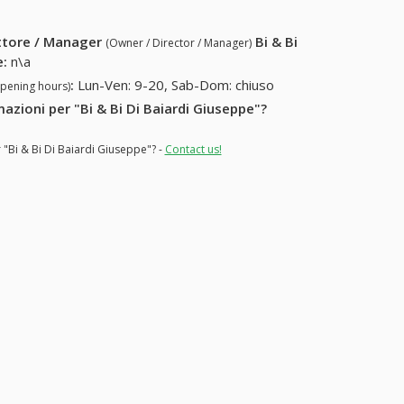
ettore / Manager
Bi & Bi
(Owner / Director / Manager)
e
:
n\a
:
Lun-Ven: 9-20, Sab-Dom: chiuso
opening hours)
mazioni per "Bi & Bi Di Baiardi Giuseppe"?
 "Bi & Bi Di Baiardi Giuseppe"? -
Contact us!