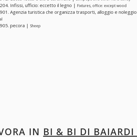
4. Infissi, ufficio: eccetto il legno |
Fixtures, office: except wood
01. Agenzia turistica che organizza trasporti, alloggio e noleggi
al
905. pecora |
Sheep
VORA IN
BI & BI DI BAIARD