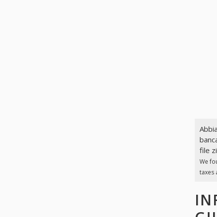
Abbia
banca
file z
We fo
taxes 
IN