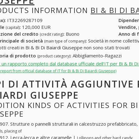
USEPPE
ODUCTS INFORMATION
BI & BI DI 
x):
IT32269287109
Dipende
ale
:
120,000 EUR
Vendite,
(capital)
zione del credito
:
Buono
Anno di 
(credit rating)
rincipale di società
:
Società in nome collettivo
(main type of company)
tti creati in Bi & Bi Di Baiardi Giuseppe non sono stati trovati
oria di prodotto
:
Abbigliamento-Ragazzi
(product category)
i un rapporto completo dal database ufficiale dell'IT per Bi & Bi D
l report from official database of IT for Bi & Bi Di Baiardi Giuseppe)
PI DI ATTIVITÀ AGGIUNTIVE P
IARDI GIUSEPPE
ITION KINDS OF ACTIVITIES FOR BI 
USEPPE
07. Strutture o pannelli strutturali in calcestruzzo prefabbricato
s, placing of
12. Lecca-lecca e altre caramelle |
Lollipops and other hard candy