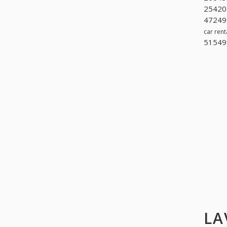
2542020
472499
car rent
51549
LA