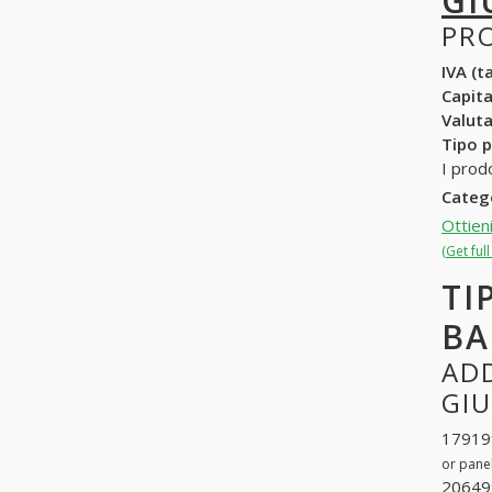
GI
PR
IVA (ta
Capit
Valuta
Tipo p
I prodo
Categ
Ottien
(Get ful
TI
BA
ADD
GI
179199
or panel
206499