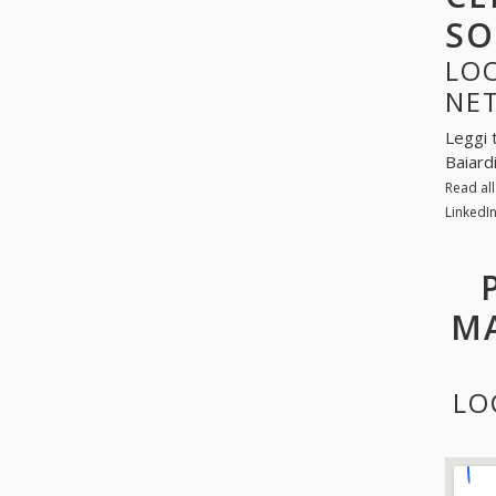
SO
LOO
NE
Leggi 
Baiard
Read al
LinkedI
MA
LO