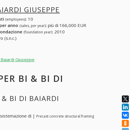
BAIARDI GIUSEPPE
nti
:
10
(employees)
 per anno
:
più di 166,000 EUR
(sales, per year)
fondazione
:
2010
(foundation year)
 (s.n.c.)
i Baiardi Giuseppe
ER BI & BI DI
& BI DI BAIARDI
, sistemazione di |
Precast concrete structural framing