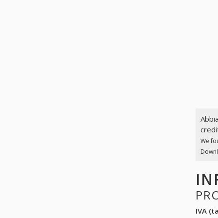
Abbia
credi
We fo
Downlo
IN
PR
IVA (ta