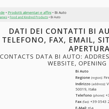
nde
•
Prodotti alimentari e affini
• Bi Auto
anies
•
Food and Kindred Products
• Bi Auto
DATI DEI CONTATTI BI AU
TELEFONO, FAX, EMAIL, SI
APERTUR
CONTACTS DATA BI AUTO: ADDRESS
WEBSITE, OPENING
Bi Auto
Regione
:
Fir
(region)
Indirizzo
:
V
(address)
50019, Italia
Telefono
:
+
(phone)
Fax
:
+39 0543 
(fax)
E-Mail:
n\a