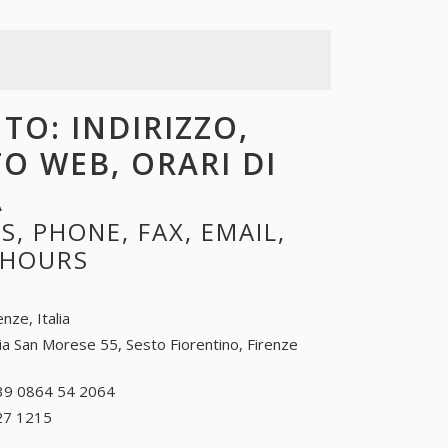
TO: INDIRIZZO,
TO WEB, ORARI DI
A
, PHONE, FAX, EMAIL,
 HOURS
enze, Italia
ia San Morese 55, Sesto Fiorentino, Firenze
39 0864 54 2064
+39 0864 54 2064
27 1215
+39 0543 27 1215