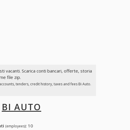
sti vacanti. Scarica conti bancari, offerte, storia
e file zip.
counts, tenders, credit history, taxes and fees Bi Auto.
I
BI AUTO
nti
:
10
(employees)