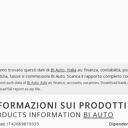
mo trovato questi dati di
Bi Auto, Italia
as: finanza, contabilità, po
tizia, tasse e commissioni Bi Auto. Scarica il rapporto completo com
und such data of
Bi Auto, Italy
as: finance, accounts, vacancies. Download bank ac
ad full report as zip-file.
FORMAZIONI SUI PRODOTT
ODUCTS INFORMATION
BI AUTO
x):
IT42689819335
Dipende