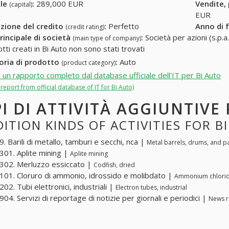
ale
:
289,000 EUR
Vendite,
(capital)
EUR
zione del credito
:
Perfetto
Anno di 
(credit rating)
rincipale di società
:
Società per azioni (s.p.a.
(main type of company)
tti creati in Bi Auto non sono stati trovati
oria di prodotto
:
Auto
(product category)
i un rapporto completo dal database ufficiale dell'IT per Bi Auto
l report from official database of IT for Bi Auto)
PI DI ATTIVITÀ AGGIUNTIVE
ITION KINDS OF ACTIVITIES FOR B
. Barili di metallo, tamburi e secchi, nca |
Metal barrels, drums, and pa
01. Aplite mining |
Aplite mining
02. Merluzzo essiccato |
Codfish, dried
01. Cloruro di ammonio, idrossido e molibdato |
Ammonium chlorid
02. Tubi elettronici, industriali |
Electron tubes, industrial
04. Servizi di reportage di notizie per giornali e periodici |
News r