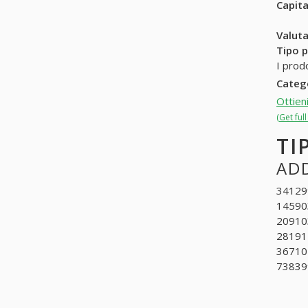
Capit
Valuta
Tipo p
I prodo
Categ
Ottien
(Get ful
TI
ADD
341299
145903
209103
281911
367102
738399