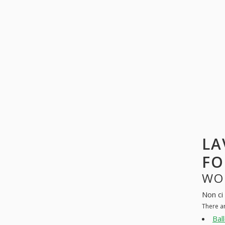
LA
FO
WO
Non ci 
There a
Bal