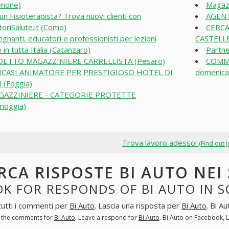
enone)
Magaz
 un Fisioterapista? Trova nuovi clienti con
AGENT
oriSalute.it (Como)
CERCA
egnanti, educatori e professionisti per lezioni
CASTELLE
 in tutta Italia (Catanzaro)
Partne
DETTO MAGAZZINIERE CARRELLISTA (Pesaro)
COMME
RCASI ANIMATORE PER PRESTIGIOSO HOTEL DI
domenica 
 (Foggia)
GAZZINIERE - CATEGORIE PROTETTE
moggia)
Trova lavoro adesso!
(Find out 
RCA RISPOSTE BI AUTO NE
K FOR RESPONDS OF BI AUTO IN 
tutti i commenti per
Bi Auto
. Lascia una risposta per
Bi Auto
. Bi A
l the comments for
Bi Auto
. Leave a respond for
Bi Auto
. Bi Auto on Facebook, 