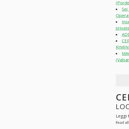
(Pord
Sei
Operat
Ins
private
AD
CE
RIMINI
MA
(Valsa
CE
LOO
Leggi 
Read al