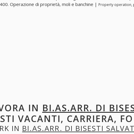
00. Operazione di proprietà, moli e banchine |
Property operation, 
VORA IN
BI.AS.ARR. DI BIS
STI VACANTI, CARRIERA, F
RK IN
BI.AS.ARR. DI BISESTI SALVA