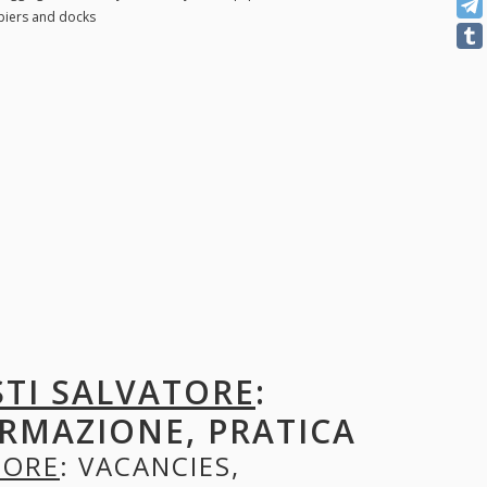
piers and docks
ESTI SALVATORE
:
ORMAZIONE, PRATICA
TORE
: VACANCIES,