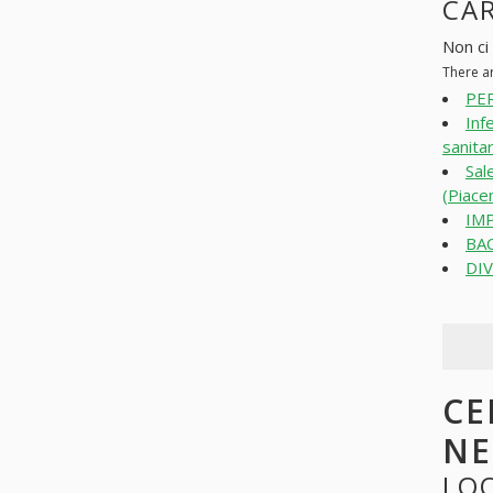
CAR
Non ci 
There ar
PER
Inf
sanitar
Sal
(Piace
IMP
BAC
DIV
CE
NE
LOO