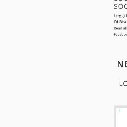
SO
Leggi 
Di Bis
Read al
Faceboo
N
L