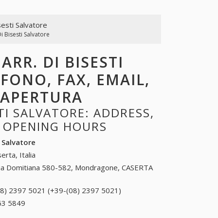
isesti Salvatore
Di Bisesti Salvatore
ARR. DI BISESTI
EFONO, FAX, EMAIL,
I APERTURA
TI SALVATORE: ADDRESS,
, OPENING HOURS
i Salvatore
erta, Italia
ia Domitiana 580-582, Mondragone, CASERTA
08) 2397 5021 (+39-(08) 2397 5021)
(08) 2397
5021 (+39-
63 5849
+39 0784 63 5849
(08) 2397