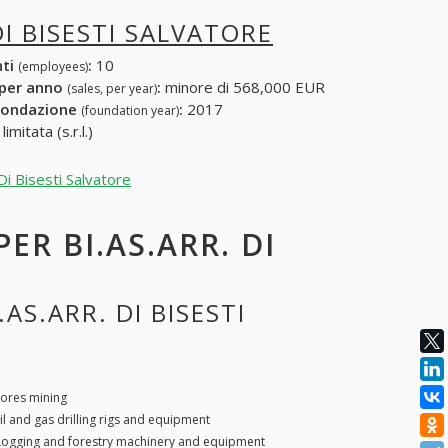
DI BISESTI SALVATORE
nti
:
10
(employees)
 per anno
:
minore di 568,000 EUR
(sales, per year)
fondazione
:
2017
(foundation year)
mitata (s.r.l.)
Di Bisesti Salvatore
PER BI.AS.ARR. DI
AS.ARR. DI BISESTI
 ores mining
il and gas drilling rigs and equipment
Logging and forestry machinery and equipment