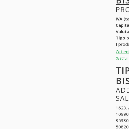
BI
PR
IVA (ta
Capit
Valuta
Tipo p
I prodo
Ottien
(Get ful
TI
BI
ADD
SA
1623. 
109905
353301
508202