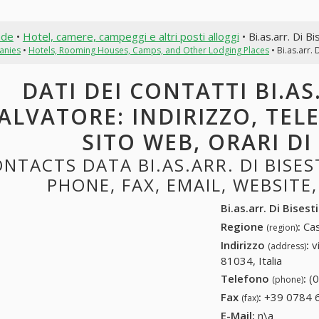
nde
•
Hotel, camere, campeggi e altri posti alloggi
• Bi.as.arr. Di B
anies
•
Hotels, Rooming Houses, Camps, and Other Lodging Places
• Bi.as.arr. 
DATI DEI CONTATTI BI.AS.
ALVATORE: INDIRIZZO, TEL
SITO WEB, ORARI D
NTACTS DATA BI.AS.ARR. DI BISES
PHONE, FAX, EMAIL, WEBSITE
Bi.as.arr. Di Bisest
Regione
:
Cas
(region)
Indirizzo
:
v
(address)
81034, Italia
Telefono
:
(
(phone)
Fax
:
+39 0784 
(fax)
E-Mail:
n\a