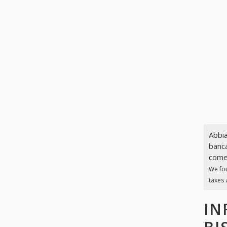
Abbia
banca
come 
We fo
taxes 
IN