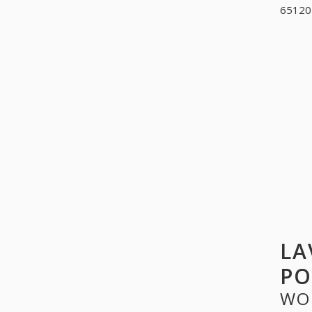
651204
LA
PO
WO