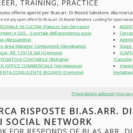
EER, TRAINING, PRACTICE
sono offerte aperte per Bi.as.arr. Di Bisesti Salvatore. Alla ricerca 
e not any open offers for Bi.as.arr. Di Bisesti Salvatore. Looking for open vac
SONALE IN CUCINA (Palazzo San Gervasio)
AGENTE
ermieri e OSS - Il portale dell'assistenza socio
Cercas
ia (Alessandria)
Agenti
es Area Manager Componenti Oleodinamici
Stage 
nza), Rif. 125/18 SM (Cremona)
SCAFF
IEGATO/A CONTABILE (Bologna)
(Cassola)
K OFFICE COMMERCIALE (Verolanuova)
Impieg
ENTA CONSULENTE BIOIMIS! (Cremona)
metalmec
Trova lavoro adesso!
(Find out 
RCA RISPOSTE BI.AS.ARR. D
I SOCIAL NETWORK
K FOR RESPONDS OF BI.AS.ARR. DI