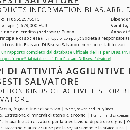
SESTI SALVATORE
ODUCTS INFORMATION
BI.AS.ARR. 
x):
IT85552978515
Dipende
ale
:
673,000 EUR
Vendite,
(capital)
zione del credito
:
Buono
Anno di 
(credit rating)
rincipale di società
:
Società a responsabilità li
(main type of company)
tti creati in Bi.as.arr. Di Bisesti Salvatore non sono stati trovati
i un rapporto completo dal database ufficiale dell'IT per Bi.as.arr. 
l report from official database of IT for Bi.as.arr. Di Bisesti Salvatore)
PI DI ATTIVITÀ AGGIUNTIVE 
SESTI SALVATORE
ITION KINDS OF ACTIVITIES FOR BI.
LVATORE
Acqua, fogna e linee di servizio |
Water, sewer, and utility lines
. Estrazione di minerali di titanio e zirconio |
Titanium and zirconium
. Impianti e attrezzature per la trivellazione di petrolio e gas |
O
. Macchine e attrezzature per la registrazione e la silvicoltura |