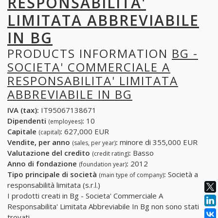
RESPONSABILITA'
LIMITATA ABBREVIABILE
IN BG
PRODUCTS INFORMATION
BG -
SOCIETA' COMMERCIALE A
RESPONSABILITA' LIMITATA
ABBREVIABILE IN BG
IVA (tax):
IT95067138671
Dipendenti
:
10
(employees)
Capitale
:
627,000 EUR
(capital)
Vendite, per anno
:
minore di 355,000 EUR
(sales, per year)
Valutazione del credito
:
Basso
(credit rating)
Anno di fondazione
:
2012
(foundation year)
Tipo principale di società
:
Società a
(main type of company)
responsabilità limitata (s.r.l.)
I prodotti creati in Bg - Societa' Commerciale A
Responsabilita' Limitata Abbreviabile In Bg non sono stati
trovati