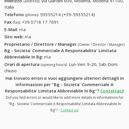
Indirizzo
:
Via Giardini 609, Modena, Modena 41100,
(address)
Italia
Telefono
:
59355214 (+39-59355214)
59355214 (+39-
(phone)
59355214)
Fax
:
+39 0718 17 7691
+39 0718 17 7691
(fax)
E-Mail:
n\a
Sito web:
n\a
Proprietario / Direttore / Manager
(Owner / Director / Manager)
Bg - Societa' Commerciale A Responsabilita' Limitata
Abbreviabile In Bg
:
n\a
Orari di apertura
:
Lun-Ven: 9-20, Sab-Dom:
(opening hours)
chiuso
Hai trovato errori o vuoi aggiungere ulteriori dettagli in
informazioni per "Bg - Societa' Commerciale A
Responsabilita' Limitata Abbreviabile In Bg"?
Contattaci!
Did you find errors or would like to add more details in informations for
"Bg - Societa' Commerciale A Responsabilita' Limitata Abbreviabile In
Bg"? -
Contact us!