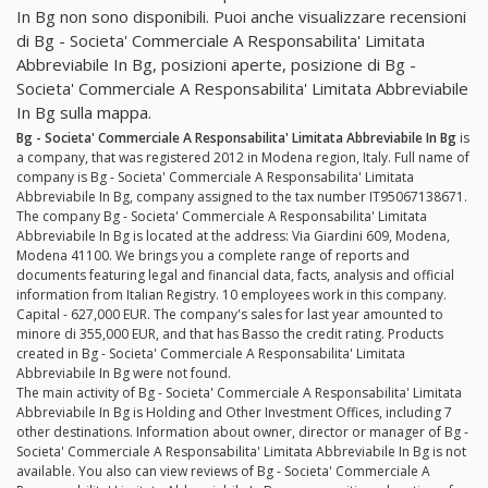
In Bg non sono disponibili. Puoi anche visualizzare recensioni
di Bg - Societa' Commerciale A Responsabilita' Limitata
Abbreviabile In Bg, posizioni aperte, posizione di Bg -
Societa' Commerciale A Responsabilita' Limitata Abbreviabile
In Bg sulla mappa.
Bg - Societa' Commerciale A Responsabilita' Limitata Abbreviabile In Bg
is
a company, that was registered 2012 in Modena region, Italy. Full name of
company is Bg - Societa' Commerciale A Responsabilita' Limitata
Abbreviabile In Bg, company assigned to the tax number IT95067138671.
The company Bg - Societa' Commerciale A Responsabilita' Limitata
Abbreviabile In Bg is located at the address: Via Giardini 609, Modena,
Modena 41100. We brings you a complete range of reports and
documents featuring legal and financial data, facts, analysis and official
information from Italian Registry. 10 employees work in this company.
Capital - 627,000 EUR. The company's sales for last year amounted to
minore di 355,000 EUR, and that has Basso the credit rating. Products
created in Bg - Societa' Commerciale A Responsabilita' Limitata
Abbreviabile In Bg were not found.
The main activity of Bg - Societa' Commerciale A Responsabilita' Limitata
Abbreviabile In Bg is Holding and Other Investment Offices, including 7
other destinations. Information about owner, director or manager of Bg -
Societa' Commerciale A Responsabilita' Limitata Abbreviabile In Bg is not
available. You also can view reviews of Bg - Societa' Commerciale A