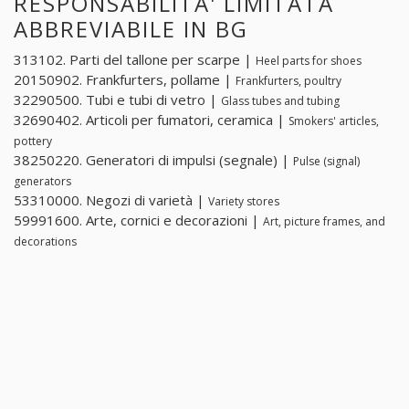
RESPONSABILITA' LIMITATA
ABBREVIABILE IN BG
313102. Parti del tallone per scarpe |
Heel parts for shoes
20150902. Frankfurters, pollame |
Frankfurters, poultry
32290500. Tubi e tubi di vetro |
Glass tubes and tubing
32690402. Articoli per fumatori, ceramica |
Smokers' articles,
pottery
38250220. Generatori di impulsi (segnale) |
Pulse (signal)
generators
53310000. Negozi di varietà |
Variety stores
59991600. Arte, cornici e decorazioni |
Art, picture frames, and
decorations