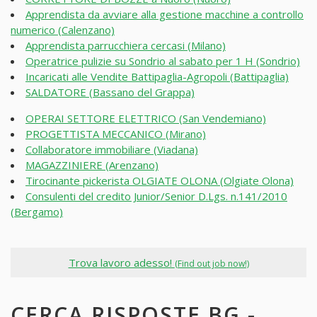
Apprendista da avviare alla gestione macchine a controllo
numerico (Calenzano)
Apprendista parrucchiera cercasi (Milano)
Operatrice pulizie su Sondrio al sabato per 1 H (Sondrio)
Incaricati alle Vendite Battipaglia-Agropoli (Battipaglia)
SALDATORE (Bassano del Grappa)
OPERAI SETTORE ELETTRICO (San Vendemiano)
PROGETTISTA MECCANICO (Mirano)
Collaboratore immobiliare (Viadana)
MAGAZZINIERE (Arenzano)
Tirocinante pickerista OLGIATE OLONA (Olgiate Olona)
Consulenti del credito Junior/Senior D.Lgs. n.141/2010
(Bergamo)
Trova lavoro adesso!
(Find out job now!)
CERCA RISPOSTE BG -