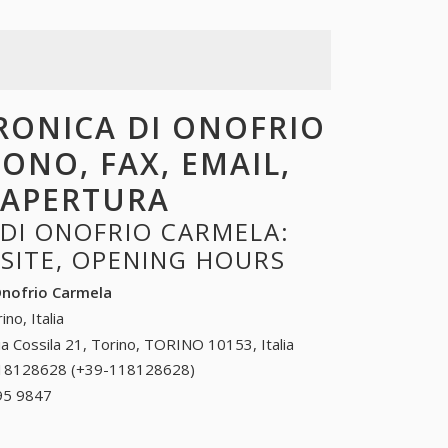
TRONICA DI ONOFRIO
FONO, FAX, EMAIL,
I APERTURA
DI ONOFRIO CARMELA:
BSITE, OPENING HOURS
Onofrio Carmela
ino, Italia
ia Cossila 21, Torino, TORINO 10153, Italia
18128628 (+39-118128628)
118128628 (+39-
118128628)
95 9847
+39 0588 95 9847