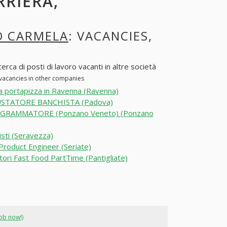
RRIERA,
O CARMELA
: VACANCIES,
rca di posti di lavoro vacanti in altre società
 vacancies in other companies
a portapizza in Ravenna (Ravenna)
STATORE BANCHISTA (Padova)
GRAMMATORE (Ponzano Veneto) (Ponzano
listi (Seravezza)
 Product Engineer (Seriate)
ori Fast Food PartTime (Pantigliate)
job now!)