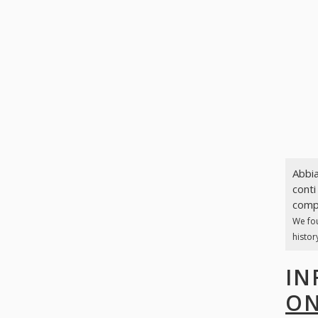
Abbia
conti
compl
We fo
histor
IN
ON