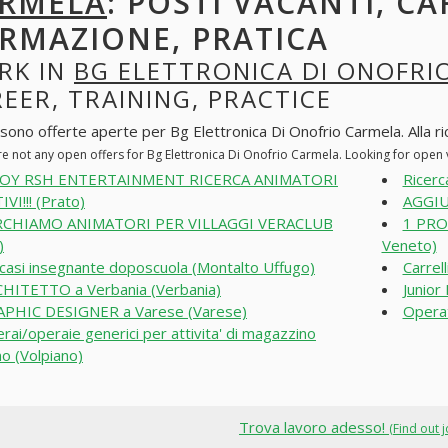
RMELA
: POSTI VACANTI, CA
RMAZIONE, PRATICA
RK IN
BG ELETTRONICA DI ONOFRI
EER, TRAINING, PRACTICE
 sono offerte aperte per Bg Elettronica Di Onofrio Carmela. Alla rice
re not any open offers for Bg Elettronica Di Onofrio Carmela. Looking for open
JOY RSH ENTERTAINMENT RICERCA ANIMATORI
Ricerc
VI!!! (Prato)
AGGIU
RCHIAMO ANIMATORI PER VILLAGGI VERACLUB
1 PRO
)
Veneto)
casi insegnante doposcuola (Montalto Uffugo)
Carrel
HITETTO a Verbania (Verbania)
Junior
PHIC DESIGNER a Varese (Varese)
Operat
rai/operaie generici per attivita' di magazzino
no (Volpiano)
Trova lavoro adesso!
(Find out 