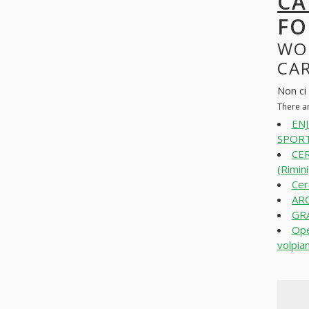
CA
FO
WO
CAR
Non ci
There a
EN
SPORTI
CE
(Rimini
Cer
ARC
GRA
Ope
volpia