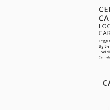
CE
CA
LOO
CA
Leggi 
Bg Ele
Read al
Carmela
C