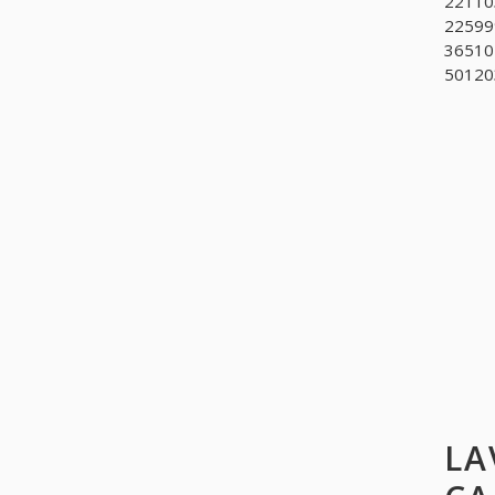
221103
225999
365101
501203
LA