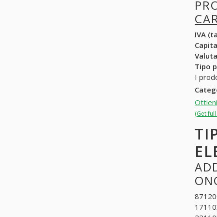
PR
CA
IVA (ta
Capit
Valuta
Tipo p
I prod
Categ
Ottien
(Get ful
TI
EL
ADD
ON
871200
171103