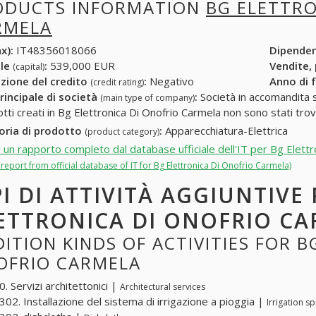
ODUCTS INFORMATION
BG ELETTRO
RMELA
x):
IT48356018066
Dipende
ale
:
539,000 EUR
Vendite,
(capital)
zione del credito
:
Negativo
Anno di 
(credit rating)
rincipale di società
:
Società in accomandita s
(main type of company)
otti creati in Bg Elettronica Di Onofrio Carmela non sono stati trov
oria di prodotto
:
Apparecchiatura-Elettrica
(product category)
i un rapporto completo dal database ufficiale dell'IT per Bg Elett
l report from official database of IT for Bg Elettronica Di Onofrio Carmela)
PI DI ATTIVITÀ AGGIUNTIVE
ETTRONICA DI ONOFRIO C
ITION KINDS OF ACTIVITIES FOR B
OFRIO CARMELA
. Servizi architettonici |
Architectural services
02. Installazione del sistema di irrigazione a pioggia |
Irrigation sp