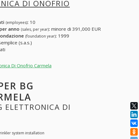
NICA DI ONOFRIO
nti
:
10
(employees)
 per anno
:
minore di 391,000 EUR
(sales, per year)
fondazione
:
1999
(foundation year)
emplice (s.a.s.)
ati
ronica Di Onofrio Carmela
 PER BG
ARMELA
G ELETTRONICA DI
rinkler system installation