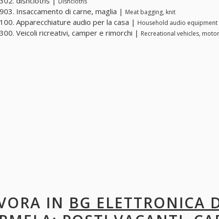
02. dishcloths |
Dishcloths
03. Insaccamento di carne, maglia |
Meat bagging, knit
00. Apparecchiature audio per la casa |
Household audio equipment
00. Veicoli ricreativi, camper e rimorchi |
Recreational vehicles, motor
VORA IN
BG ELETTRONICA 