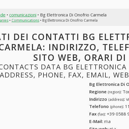
nde
•
comunicazioni
• Bg Elettronica Di Onofrio Carmela
anies
•
Communications
• Bg Elettronica Di Onofrio Carmela
TI DEI CONTATTI BG ELET
CARMELA: INDIRIZZO, TELE
SITO WEB, ORARI D
CONTACTS DATA BG ELETTRONICA 
ADDRESS, PHONE, FAX, EMAIL, WE
Bg Elettronica Di 
Regione
:
Tor
(region)
Indirizzo
:
v
(address)
Telefono
:
1
(phone)
Fax
:
+39 0588 
(fax)
E-Mail:
n\a
Sito web:
n\a