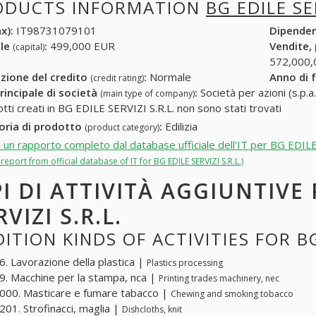
ODUCTS INFORMATION
BG EDILE SER
x):
IT98731079101
Dipende
ale
:
499,000 EUR
Vendite,
(capital)
572,000,
zione del credito
:
Normale
Anno di 
(credit rating)
rincipale di società
:
Società per azioni (s.p.a.
(main type of company)
otti creati in BG EDILE SERVIZI S.R.L. non sono stati trovati
oria di prodotto
:
Edilizia
(product category)
i un rapporto completo dal database ufficiale dell'IT per BG EDILE
l report from official database of IT for BG EDILE SERVIZI S.R.L.)
PI DI ATTIVITÀ AGGIUNTIVE 
RVIZI S.R.L.
ITION KINDS OF ACTIVITIES FOR BG 
. Lavorazione della plastica |
Plastics processing
. Macchine per la stampa, nca |
Printing trades machinery, nec
00. Masticare e fumare tabacco |
Chewing and smoking tobacco
01. Strofinacci, maglia |
Dishcloths, knit