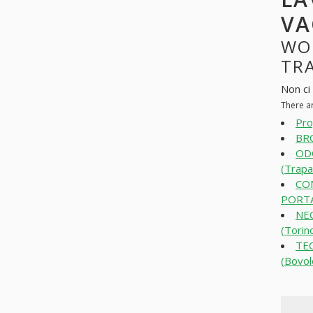
VA
WO
TRA
Non ci 
There ar
Pro
BRO
OD
(Trapa
CO
PORTA
NE
(Torin
TE
(Bovol