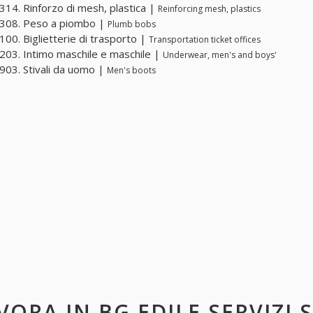
14. Rinforzo di mesh, plastica |
Reinforcing mesh, plastics
308. Peso a piombo |
Plumb bobs
00. Biglietterie di trasporto |
Transportation ticket offices
03. Intimo maschile e maschile |
Underwear, men's and boys'
03. Stivali da uomo |
Men's boots
VORA IN
BG EDILE SERVIZI S