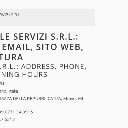
VIZI S.R.L.
E SERVIZI S.R.L.:
 EMAIL, SITO WEB,
RTURA
.R.L.: ADDRESS, PHONE,
PENING HOURS
R.L.
ano, Italia
IAZZA DELLA REPUBBLICA 1/A, Milano, MI
39 0731 34 3915
+39 0731 34 3915
87 6217
+39 0456 87 6217