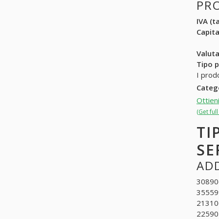
PR
IVA (ta
Capit
Valuta
Tipo p
I prod
Categ
Ottien
(Get ful
TI
SE
ADD
308906
355599
213100
225902