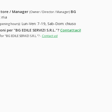
ettore / Manager
BG
(Owner / Director / Manager)
:
n\a
:
Lun-Ven: 7-19, Sab-Dom: chiuso
opening hours)
oni per "BG EDILE SERVIZI S.R.L."?
Contattaci!
or "BG EDILE SERVIZI S.R.L."? -
Contact us!