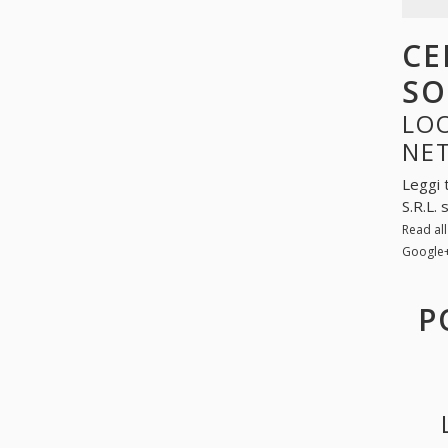
CE
SO
LOO
NE
Leggi 
S.R.L.
Read al
Google
P