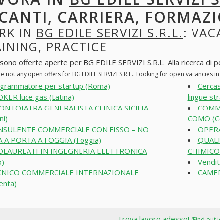
CANTI, CARRIERA, FORMAZI
RK IN
BG EDILE SERVIZI S.R.L.
: VAC
INING, PRACTICE
sono offerte aperte per BG EDILE SERVIZI S.R.L.. Alla ricerca di pos
e not any open offers for BG EDILE SERVIZI S.R.L.. Looking for open vacancies 
grammatore per startup (Roma)
Cercas
KER luce gas (Latina)
lingue st
ONTOIATRA GENERALISTA CLINICA SICILIA
COMME
ni)
COMO (C
NSULENTE COMMERCIALE CON FISSO – NO
OPERA
 A PORTA A FOGGIA (Foggia)
QUALI
OLAUREATI IN INGEGNERIA ELETTRONICA
CHIMICO/
o)
Vendit
CNICO COMMERCIALE INTERNAZIONALE
CAMER
enta)
Trova lavoro adesso!
(Find out 