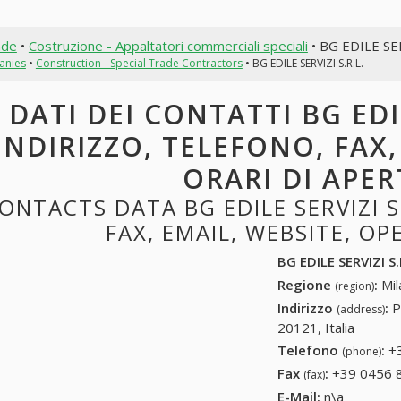
nde
•
Costruzione - Appaltatori commerciali speciali
• BG EDILE SER
anies
•
Construction - Special Trade Contractors
• BG EDILE SERVIZI S.R.L.
DATI DEI CONTATTI BG EDIL
INDIRIZZO, TELEFONO, FAX,
ORARI DI APE
ONTACTS DATA BG EDILE SERVIZI S
FAX, EMAIL, WEBSITE, O
BG EDILE SERVIZI S.
Regione
:
Mil
(region)
Indirizzo
:
P
(address)
20121, Italia
Telefono
:
+
(phone)
Fax
:
+39 0456 
(fax)
E-Mail:
n\a