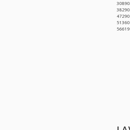
308903
38290
472901
513602
566199
LA