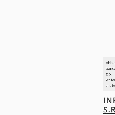
Abbia
banca
zip.
We fo
and fe
IN
S.R