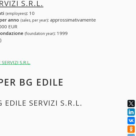
VIZI S.R.L.
nti
:
10
(employees)
 per anno
:
approssimativamente
(sales, per year)
000 EUR
fondazione
:
1999
(foundation year)
)
 SERVIZI S.R.L.
PER BG EDILE
EDILE SERVIZI S.R.L.