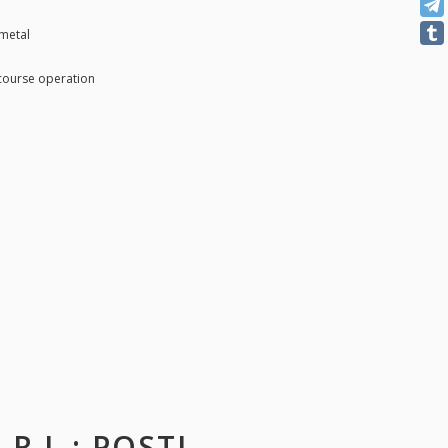
 metal
 course operation
R.L.
: POSTI