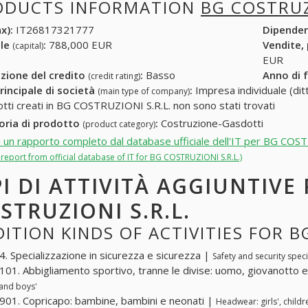
ODUCTS INFORMATION
BG COSTRUZ
x):
IT26817321777
Dipende
ale
:
788,000 EUR
Vendite,
(capital)
EUR
zione del credito
:
Basso
Anno di 
(credit rating)
rincipale di società
:
Impresa individuale (ditt
(main type of company)
otti creati in BG COSTRUZIONI S.R.L. non sono stati trovati
oria di prodotto
:
Costruzione-Gasdotti
(product category)
i un rapporto completo dal database ufficiale dell'IT per BG COS
l report from official database of IT for BG COSTRUZIONI S.R.L.)
PI DI ATTIVITÀ AGGIUNTIVE
STRUZIONI S.R.L.
ITION KINDS OF ACTIVITIES FOR B
. Specializzazione in sicurezza e sicurezza |
Safety and security speci
01. Abbigliamento sportivo, tranne le divise: uomo, giovanotto
 and boys'
01. Copricapo: bambine, bambini e neonati |
Headwear: girls', childre