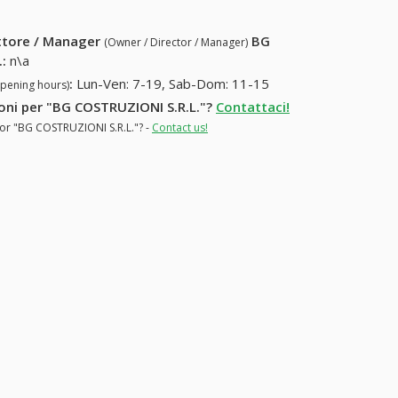
ettore / Manager
BG
(Owner / Director / Manager)
.
:
n\a
:
Lun-Ven: 7-19, Sab-Dom: 11-15
opening hours)
zioni per "BG COSTRUZIONI S.R.L."?
Contattaci!
 for "BG COSTRUZIONI S.R.L."? -
Contact us!