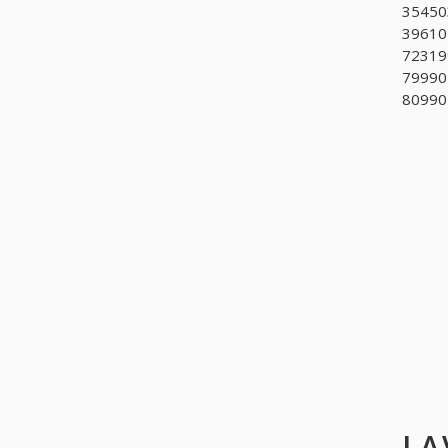
35450
396101
723199
799902
809901
LA