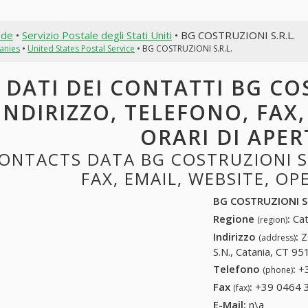
nde
•
Servizio Postale degli Stati Uniti
• BG COSTRUZIONI S.R.L.
anies
•
United States Postal Service
• BG COSTRUZIONI S.R.L.
DATI DEI CONTATTI BG COS
INDIRIZZO, TELEFONO, FAX,
ORARI DI APE
ONTACTS DATA BG COSTRUZIONI S.
FAX, EMAIL, WEBSITE, O
BG COSTRUZIONI S.
Regione
:
Cat
(region)
Indirizzo
:
Z
(address)
S.N., Catania, CT 951
Telefono
:
+
(phone)
Fax
:
+39 0464 
(fax)
E-Mail:
n\a