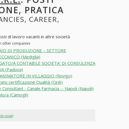
ONE, PRATICA
ANCIES, CAREER,
ti di lavoro vacanti in altre società
in other companies
IO DI PRODUZIONE – SETTORE
CANICO (Mediglia)
GATO/A CONTABILE SOCIETA’ DI CONSULENZA
A (Padova)
ANIMATORE IN VILLAGGIO (Rovigo)
ato certificazione Qualità (Ciriè)
 Consultant - Canale Farmacia -- Napoli (Napoli)
olo/a (Camogli)
job now!)