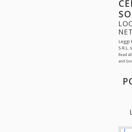
CE
SO
LOO
NE
Leggi 
S.R.L.
Read al
and Go
P