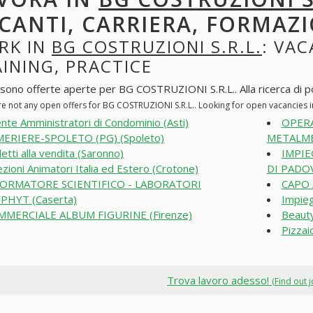
CANTI, CARRIERA, FORMAZI
RK IN
BG COSTRUZIONI S.R.L.
: VAC
INING, PRACTICE
 sono offerte aperte per BG COSTRUZIONI S.R.L.. Alla ricerca di pos
re not any open offers for BG COSTRUZIONI S.R.L.. Looking for open vacancies 
nte Amministratori di Condominio (Asti)
OPERA
ERIERE-SPOLETO (PG) (Spoleto)
METALMEC
etti alla vendita (Saronno)
IMPIE
ezioni Animatori Italia ed Estero (Crotone)
DI PADOV
FORMATORE SCIENTIFICO - LABORATORI
CAPO 
PHYT (Caserta)
Impieg
MERCIALE ALBUM FIGURINE (Firenze)
Beauty
Pizzai
Trova lavoro adesso!
(Find out 