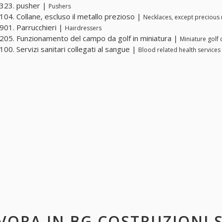
323. pusher |
Pushers
04. Collane, escluso il metallo prezioso |
Necklaces, except precious
01. Parrucchieri |
Hairdressers
05. Funzionamento del campo da golf in miniatura |
Miniature golf
00. Servizi sanitari collegati al sangue |
Blood related health services
VORA IN
BG COSTRUZIONI S.