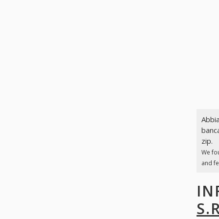
Abbia
banca
zip.
We fo
and fe
IN
S.R