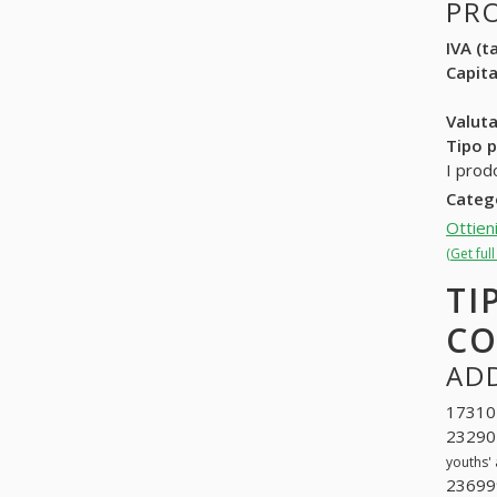
PR
IVA (ta
Capit
Valuta
Tipo p
I prod
Categ
Ottien
(Get ful
TI
CO
ADD
173104
232901
youths'
236999