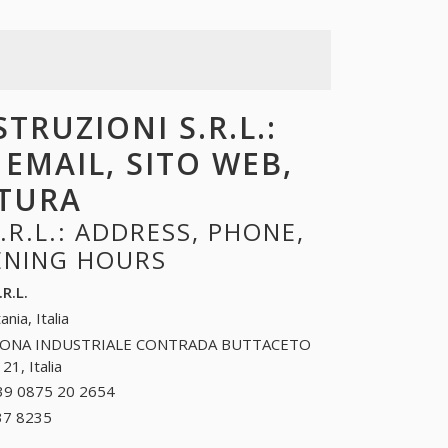
TRUZIONI S.R.L.:
 EMAIL, SITO WEB,
RTURA
R.L.: ADDRESS, PHONE,
PENING HOURS
R.L.
ania, Italia
ONA INDUSTRIALE CONTRADA BUTTACETO
21, Italia
39 0875 20 2654
+39 0875 20 2654
37 8235
+39 0464 37 8235