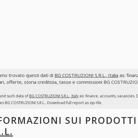
mo trovato questi dati di
BG COSTRUZIONI S.R.L., Italia
as: finanz
ri, offerte, storia creditizia, tasse e commissioni BG COSTRUZIONI
und such data of
BG COSTRUZIONI S.R.L., Italy
as: finance, accounts, vacancies. 
es BG COSTRUZIONI S.R.L.. Download full report as zip-file.
FORMAZIONI SUI PRODOTT
.L.