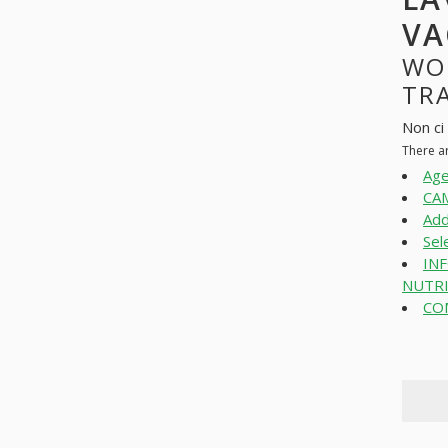
VA
WO
TRA
Non ci
There a
Age
CAM
Add
Sel
IN
NUTRI
COM