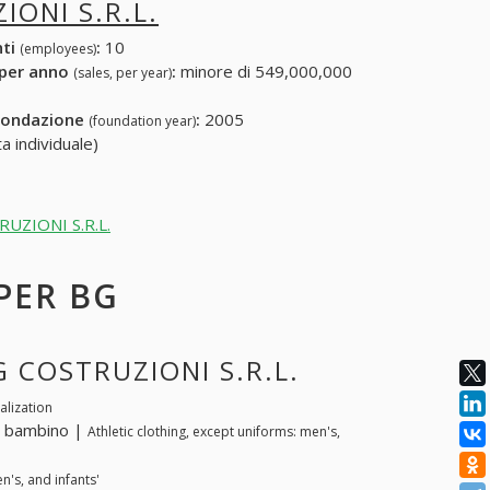
IONI S.R.L.
nti
:
10
(employees)
 per anno
:
minore di 549,000,000
(sales, per year)
fondazione
:
2005
(foundation year)
a individuale)
TRUZIONI S.R.L.
 PER BG
G COSTRUZIONI S.R.L.
alization
 e bambino |
Athletic clothing, except uniforms: men's,
n's, and infants'