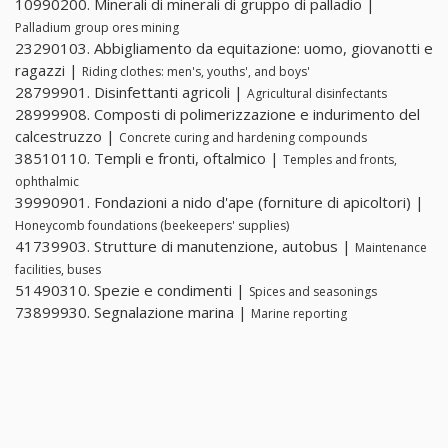
10990200. Minerali di minerali di gruppo di palladio |
Palladium group ores mining
23290103. Abbigliamento da equitazione: uomo, giovanotti e
ragazzi |
Riding clothes: men's, youths', and boys'
28799901. Disinfettanti agricoli |
Agricultural disinfectants
28999908. Composti di polimerizzazione e indurimento del
calcestruzzo |
Concrete curing and hardening compounds
38510110. Templi e fronti, oftalmico |
Temples and fronts,
ophthalmic
39990901. Fondazioni a nido d'ape (forniture di apicoltori) |
Honeycomb foundations (beekeepers' supplies)
41739903. Strutture di manutenzione, autobus |
Maintenance
facilities, buses
51490310. Spezie e condimenti |
Spices and seasonings
73899930. Segnalazione marina |
Marine reporting