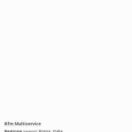
Bfm Multiservice
Regione
:
Roma, Italia
(region)