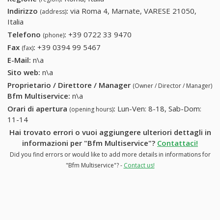
Indirizzo
:
via Roma 4, Marnate, VARESE 21050,
(address)
Italia
Telefono
:
+39 0722 33 9470
+39 0722 33 9470
(phone)
Fax
:
+39 0394 99 5467
+39 0394 99 5467
(fax)
E-Mail:
n\a
Sito web:
n\a
Proprietario / Direttore / Manager
(Owner / Director / Manager)
Bfm Multiservice
:
n\a
Orari di apertura
:
Lun-Ven: 8-18, Sab-Dom:
(opening hours)
11-14
Hai trovato errori o vuoi aggiungere ulteriori dettagli in
informazioni per "Bfm Multiservice"?
Contattaci!
Did you find errors or would like to add more details in informations for
"Bfm Multiservice"? -
Contact us!