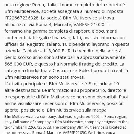
nella regione Roma, Italia. Il nome completo della società è
Bfm Multiservice, società assegnata al numero di imposta
IT22667236328. La società Bfm Multiservice si trova
all'indirizzo: via Roma 4, Marnate, VARESE 21050. Ti
forniamo una gamma completa di rapporti e documenti
contenenti dati legali e finanziari, fatti, analisi e informazioni
ufficiali dal Registro italiano. 10 dipendenti lavorano in questa
azienda. Capitale - 113,000 EUR. Le vendite della società
per lo scorso anno sono state pari a approssimativamente
565,000 EUR, e questo ha Normale il rating del credito. La
categoria di industria è Costruttore-Edile. I prodotti creati in
Bfm Multiservice non sono stati trovati.
L'attività principale di Bfm Multiservice è Film, incluso 10
altre destinazioni. Le informazioni su proprietario, direttore
o responsabile di Bfm Multiservice non sono disponibili. Puoi
anche visualizzare recensioni di Bfm Multiservice, posizioni
aperte, posizione di Bfm Multiservice sulla mappa.
Bfm Multiservice
is a company, that was registered 1995 in Roma region,
Italy. Full name of company is Bfm Multiservice, company assigned to the
tax number IT22667236328. The company Bfm Multiservice is located at
the address: via Roma 4, Marnate, VARESE 21050. We brings you a