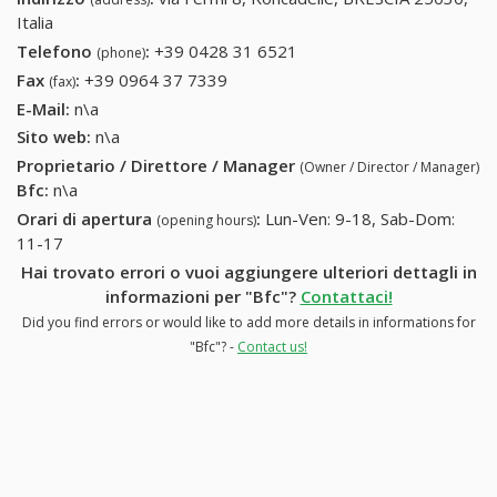
Italia
Telefono
:
+39 0428 31 6521
+39 0428 31 6521
(phone)
Fax
:
+39 0964 37 7339
+39 0964 37 7339
(fax)
E-Mail:
n\a
Sito web:
n\a
Proprietario / Direttore / Manager
(Owner / Director / Manager)
Bfc
:
n\a
Orari di apertura
:
Lun-Ven: 9-18, Sab-Dom:
(opening hours)
11-17
Hai trovato errori o vuoi aggiungere ulteriori dettagli in
informazioni per "Bfc"?
Contattaci!
Did you find errors or would like to add more details in informations for
"Bfc"? -
Contact us!