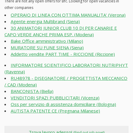
There are not any open offers for Bfc. Looking for open vacancies in
other companies
OPERAIO DI LINEA CON OTTIMA MANUALITA' (Verona)
Agente energia Multibrand (Siena)
30 ANIMATORI JUNIOR CLUB 10 DJ PER CANARIE E
CAPO VERDE ANCHE PRIMA ESP. (Modena)
Bake Office amministrativo (Milano)
MURATORE SU FUNE SIENA (Siena)
Addetto vendite PART TIME - RICCIONE (Riccione)
INFORMATORE SCIENTIFICO LABORATORI NUTRIPHYT
(Ravenna)
RU48978 - DISEGNATORE / PROGETTISTA MECCANICO
/ CAD (Modena)
BANCONISTA (Biella)
VENDITORI SPAZI PUBBLICITARI (Vicenza)
Oss per servizio di assistenza domiciliare (Bologna)
AUTISTA PATENTE CE (Pregnana Milanese)
Trova lavoro adesso!
(Find out job now!)