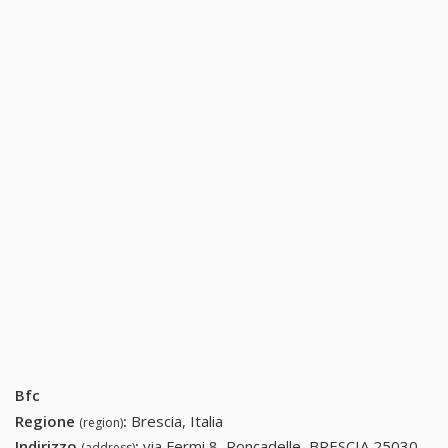
Bfc
Regione
:
Brescia, Italia
(region)
Indirizzo
:
via Fermi 8, Roncadelle, BRESCIA 25030,
(address)