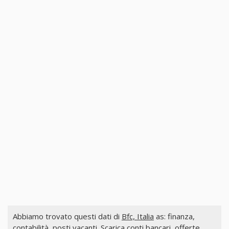
Abbiamo trovato questi dati di
Bfc, Italia
as: finanza,
contabilità, posti vacanti. Scarica conti bancari, offerte,