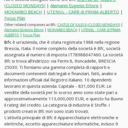
(CLOSED MONDAYS)
|
Alemanni Eugenio Ettore
|
MOKAMBO BEACH
|
UTENSIL - CARR di PRIMA ALBERTO
|
Focus Plan
Other related companies as Bfc:
CASTLE OF JULES II (CLOSED MONDAYS)
|
Alemanni Eugenio Ettore
|
MOKAMBO BEACH
|
UTENSIL - CARR di PRIMA
ALBERTO
|
Focus Plan
Bfc
è un'azienda, che è stata registrata 1988 nella regione
Brescia, Italia. Il nome completo della società è Bfc, società
assegnata al numero di imposta IT78988647460. La società
Bfc si trova all'indirizzo: via Fermi 8, Roncadelle, BRESCIA
25030. Ti forniamo una gamma completa di rapporti e
documenti contenenti dati legali e finanziari, fatti, analisi e
informazioni ufficiali dal Registro italiano. 10 dipendenti
lavorano in questa azienda. Capitale - 831,000 EUR. Le
vendite della società per lo scorso anno sono state pari a
approssimativamente 113,000,000 EUR, e questo ha Buono
il rating del credito. La categoria di industria è Stoffe. I
prodotti creati in Bfc non sono stati trovati.
L'attività principale di Bfc è Apparecchiature elettroniche e
elettriche, eccetto apparecchiature informatiche, incluso 9