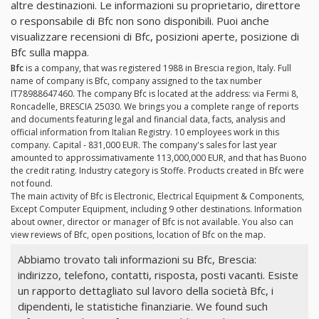
altre destinazioni. Le informazioni su proprietario, direttore
o responsabile di Bfc non sono disponibili. Puoi anche
visualizzare recensioni di Bfc, posizioni aperte, posizione di
Bfc sulla mappa.
Bfc
is a company, that was registered 1988 in Brescia region, Italy. Full
name of company is Bfc, company assigned to the tax number
IT78988647460. The company Bfc is located at the address: via Fermi 8,
Roncadelle, BRESCIA 25030. We brings you a complete range of reports
and documents featuring legal and financial data, facts, analysis and
official information from Italian Registry. 10 employees work in this
company. Capital - 831,000 EUR. The company's sales for last year
amounted to approssimativamente 113,000,000 EUR, and that has Buono
the credit rating. Industry category is Stoffe. Products created in Bfc were
not found.
The main activity of Bfc is Electronic, Electrical Equipment & Components,
Except Computer Equipment, including 9 other destinations. Information
about owner, director or manager of Bfc is not available. You also can
view reviews of Bfc, open positions, location of Bfc on the map.
Abbiamo trovato tali informazioni su Bfc, Brescia:
indirizzo, telefono, contatti, risposta, posti vacanti. Esiste
un rapporto dettagliato sul lavoro della società Bfc, i
dipendenti, le statistiche finanziarie. We found such