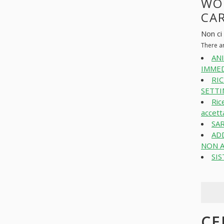
WO
CAR
Non ci 
There a
AN
IMMED
RI
SETTI
Ric
accett
SAR
ADD
NON A
SIS
CE