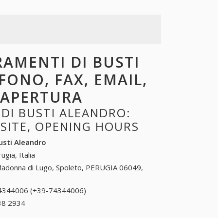
RAMENTI DI BUSTI
FONO, FAX, EMAIL,
I APERTURA
DI BUSTI ALEANDRO:
BSITE, OPENING HOURS
usti Aleandro
ugia, Italia
adonna di Lugo, Spoleto, PERUGIA 06049,
4344006 (+39-74344006)
74344006 (+39-
74344006)
38 2934
+39 0873 38 2934