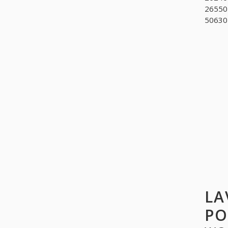
265504
506304
LA
PO