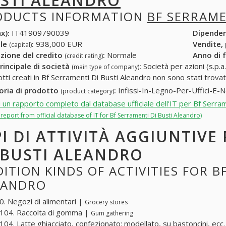
STI ALEANDRO
ODUCTS INFORMATION
BF SERRAME
x):
IT41909790039
Dipende
ale
:
938,000 EUR
Vendite,
(capital)
zione del credito
:
Normale
Anno di 
(credit rating)
rincipale di società
:
Società per azioni (s.p.a.
(main type of company)
otti creati in Bf Serramenti Di Busti Aleandro non sono stati trovat
oria di prodotto
:
Infissi-In-Legno-Per-Uffici-E-
(product category)
i un rapporto completo dal database ufficiale dell'IT per Bf Serra
l report from official database of IT for Bf Serramenti Di Busti Aleandro)
PI DI ATTIVITÀ AGGIUNTIVE
 BUSTI ALEANDRO
ITION KINDS OF ACTIVITIES FOR B
EANDRO
. Negozi di alimentari |
Grocery stores
104. Raccolta di gomma |
Gum gathering
04. Latte ghiacciato, confezionato: modellato, su bastoncini, ecc