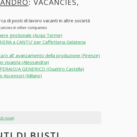
LEANDRO
: VACANCIES,
a di posti di lavoro vacanti in altre società
acancies in other companies
ere gestionale (Acqui Terme)
ERA a CANTU' per Caffetteria Gelateria
a/o all’ avanzamento della produzione (Firenze)
o vivaista (Alessandria)
PERAIO/A GENERICO (Quattro Castella)
o Ascensori (Milano)
job now!)
TI DI BUSTI