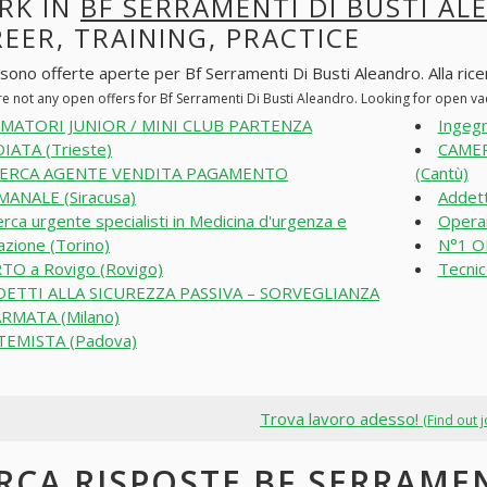
RK IN
BF SERRAMENTI DI BUSTI A
EER, TRAINING, PRACTICE
sono offerte aperte per Bf Serramenti Di Busti Aleandro. Alla ricerc
re not any open offers for Bf Serramenti Di Busti Aleandro. Looking for open v
IMATORI JUNIOR / MINI CLUB PARTENZA
Ingegn
IATA (Trieste)
CAMERI
CERCA AGENTE VENDITA PAGAMENTO
(Cantù)
MANALE (Siracusa)
Addett
erca urgente specialisti in Medicina d'urgenza e
Operai
azione (Torino)
N°1 O
TO a Rovigo (Rovigo)
Tecnic
ETTI ALLA SICUREZZA PASSIVA – SORVEGLIANZA
RMATA (Milano)
TEMISTA (Padova)
Trova lavoro adesso!
(Find out 
RCA RISPOSTE BF SERRAMEN