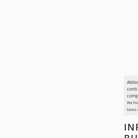
Abbia
conti
compl
We fo
taxes 
IN