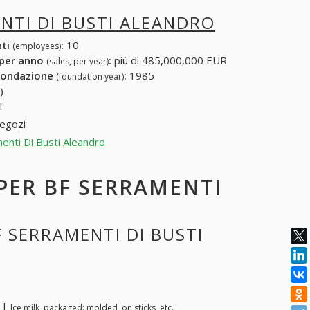
NTI DI BUSTI ALEANDRO
nti
:
10
(employees)
 per anno
:
più di 485,000,000 EUR
(sales, per year)
fondazione
:
1985
(foundation year)
)
i
Negozi
menti Di Busti Aleandro
 PER BF SERRAMENTI
F SERRAMENTI DI BUSTI
. |
Ice milk, packaged: molded, on sticks, etc.