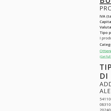
BU
PR
IVA (ta
Capit
Valuta
Tipo p
I prod
Categ
Ottien
(Get ful
TI
DI
ADD
AL
541100
08310
202401