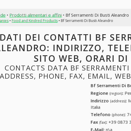
nde
•
Prodotti alimentari e affini
• Bf Serramenti Di Busti Aleandro
anies
•
Food and Kindred Products
• Bf Serramenti Di Busti Aleandro
DATI DEI CONTATTI BF SER
ALEANDRO: INDIRIZZO, TELE
SITO WEB, ORARI D
CONTACTS DATA BF SERRAMENTI 
ADDRESS, PHONE, FAX, EMAIL, WE
Bf Serramenti Di B
Regione
:
Per
(region)
Indirizzo
:
M
(address)
Italia
Telefono
:
7
(phone)
Fax
:
+39 0873 
(fax)
E-Mail:
n\a