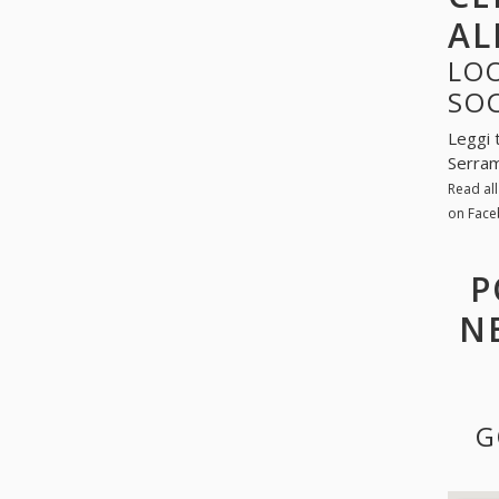
AL
LOO
SO
Leggi 
Serram
Read al
on Face
P
N
G