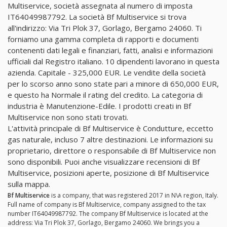
Multiservice, società assegnata al numero di imposta
IT64049987792. La società Bf Multiservice si trova
all'indirizzo: Via Tri Plok 37, Gorlago, Bergamo 24060. Ti
forniamo una gamma completa di rapporti e documenti
contenenti dati legali e finanziari, fatti, analisi e informazioni
ufficiali dal Registro italiano. 10 dipendenti lavorano in questa
azienda. Capitale - 325,000 EUR. Le vendite della società
per lo scorso anno sono state pari a minore di 650,000 EUR,
e questo ha Normale il rating del credito. La categoria di
industria è Manutenzione-Edile. I prodotti creati in Bf
Multiservice non sono stati trovati.
L'attività principale di Bf Multiservice è Condutture, eccetto
gas naturale, incluso 7 altre destinazioni. Le informazioni su
proprietario, direttore o responsabile di Bf Multiservice non
sono disponibili. Puoi anche visualizzare recensioni di Bf
Multiservice, posizioni aperte, posizione di Bf Multiservice
sulla mappa.
Bf Multiservice
is a company, that was registered 2017 in N\A region, Italy.
Full name of company is Bf Multiservice, company assigned to the tax
number IT64049987792. The company Bf Multiservice is located at the
address: Via Tri Plok 37, Gorlago, Bergamo 24060. We brings you a