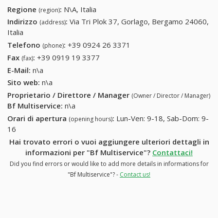
Regione
:
N\A, Italia
(region)
Indirizzo
:
Via Tri Plok 37, Gorlago, Bergamo 24060,
(address)
Italia
Telefono
:
+39 0924 26 3371
+39 0924 26 3371
(phone)
Fax
:
+39 0919 19 3377
+39 0919 19 3377
(fax)
E-Mail:
n\a
Sito web:
n\a
Proprietario / Direttore / Manager
(Owner / Director / Manager)
Bf Multiservice
:
n\a
Orari di apertura
:
Lun-Ven: 9-18, Sab-Dom: 9-
(opening hours)
16
Hai trovato errori o vuoi aggiungere ulteriori dettagli in
informazioni per "Bf Multiservice"?
Contattaci!
Did you find errors or would like to add more details in informations for
"Bf Multiservice"? -
Contact us!