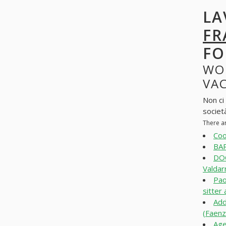
LA
FR
FO
WO
VAC
Non ci 
societ
There a
Coo
BAR
DOC
Valdar
Pao
sitter
Add
(Faenz
Age