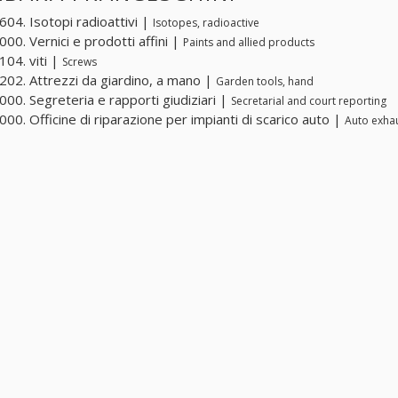
04. Isotopi radioattivi |
Isotopes, radioactive
00. Vernici e prodotti affini |
Paints and allied products
04. viti |
Screws
02. Attrezzi da giardino, a mano |
Garden tools, hand
00. Segreteria e rapporti giudiziari |
Secretarial and court reporting
00. Officine di riparazione per impianti di scarico auto |
Auto exha