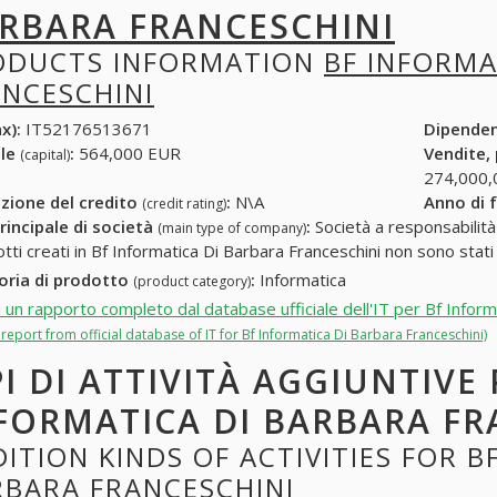
RBARA FRANCESCHINI
ODUCTS INFORMATION
BF INFORMA
ANCESCHINI
x):
IT52176513671
Dipende
ale
:
564,000 EUR
Vendite,
(capital)
274,000,
zione del credito
:
N\A
Anno di 
(credit rating)
rincipale di società
:
Società a responsabilità li
(main type of company)
otti creati in Bf Informatica Di Barbara Franceschini non sono stati
oria di prodotto
:
Informatica
(product category)
i un rapporto completo dal database ufficiale dell'IT per Bf Inform
l report from official database of IT for Bf Informatica Di Barbara Franceschini)
PI DI ATTIVITÀ AGGIUNTIVE 
FORMATICA DI BARBARA FR
ITION KINDS OF ACTIVITIES FOR B
RBARA FRANCESCHINI