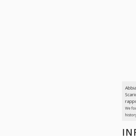
Abbia
Scari
rappo
We fo
histor
IN