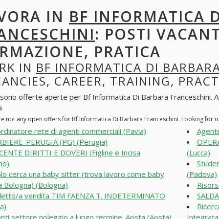
VORA IN
BF INFORMATICA 
ANCESCHINI
: POSTI VACANT
RMAZIONE, PRATICA
RK IN
BF INFORMATICA DI BARBAR
ANCIES, CAREER, TRAINING, PRACT
sono offerte aperte per Bf Informatica Di Barbara Franceschini. Alla
à
re not any open offers for Bf Informatica Di Barbara Franceschini. Looking for
rdinatore rete di agenti commerciali (Pavia)
Agente
BIERE-PERUGIA (PG) (Perugia)
OPERA
ENTE DIRITTI E DOVERI (Figline e Incisa
(Lucca)
no)
Student
lo cerca una baby sitter (trova lavoro come baby
(Padova)
 a Bologna) (Bologna)
Risors
etto/a vendita TIM FAENZA T. INDETERMINATO
SALDA
a)
Ricerc
nti settore noleggio a lungo termine_Aosta (Aosta)
Integrata