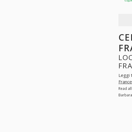
CE
FR
LOO
FRA
Leggi 
France
Read al
Barbara