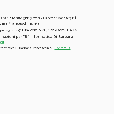
ettore / Manager
Bf
(Owner / Director / Manager)
bara Franceschini
:
n\a
:
Lun-Ven: 7-20, Sab-Dom: 10-16
opening hours)
ormazioni per "Bf Informatica Di Barbara
i!
Informatica Di Barbara Franceschini"? -
Contact us!