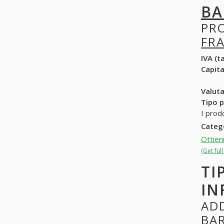
BA
PR
FR
IVA (ta
Capit
Valuta
Tipo p
I prod
Categ
Ottien
(Get ful
TI
IN
ADD
BA