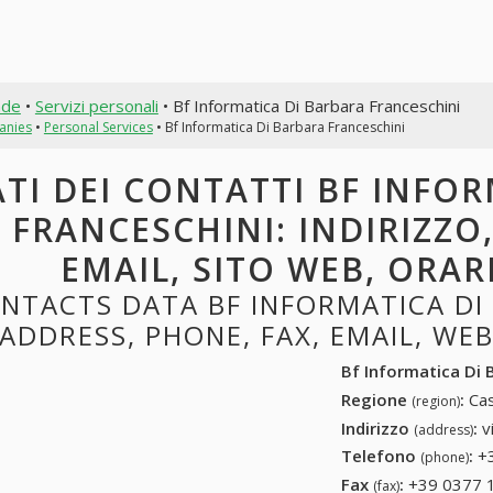
nde
•
Servizi personali
• Bf Informatica Di Barbara Franceschini
anies
•
Personal Services
• Bf Informatica Di Barbara Franceschini
TI DEI CONTATTI BF INFO
FRANCESCHINI: INDIRIZZO
EMAIL, SITO WEB, ORAR
NTACTS DATA BF INFORMATICA DI
ADDRESS, PHONE, FAX, EMAIL, WE
Bf Informatica Di 
Regione
:
Cas
(region)
Indirizzo
:
v
(address)
Telefono
:
+
(phone)
Fax
:
+39 0377 
(fax)