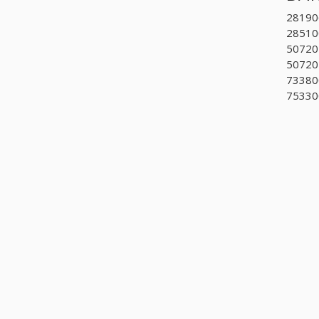
281906
285100
507201
507202
733800
753300