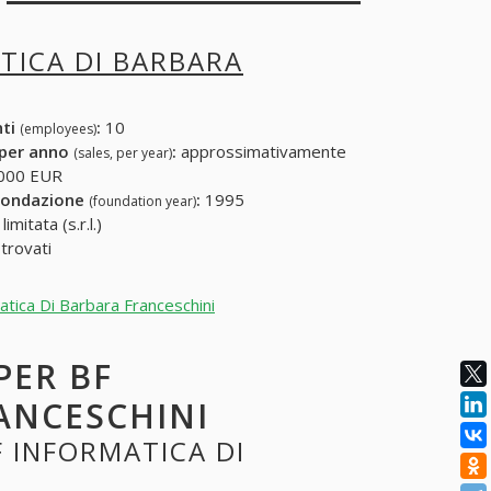
TICA DI BARBARA
nti
:
10
(employees)
 per anno
:
approssimativamente
(sales, per year)
000 EUR
fondazione
:
1995
(foundation year)
mitata (s.r.l.)
 trovati
atica Di Barbara Franceschini
PER BF
ANCESCHINI
F INFORMATICA DI