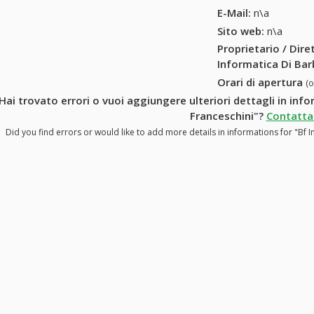
E-Mail:
n\a
Sito web:
n\a
Proprietario / Dir
Informatica Di Bar
Orari di apertura
(
Hai trovato errori o vuoi aggiungere ulteriori dettagli in inf
Franceschini"?
Contattac
Did you find errors or would like to add more details in informations for "Bf 