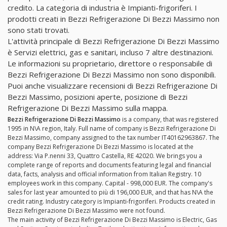
credito. La categoria di industria è Impianti-frigoriferi. I
prodotti creati in Bezzi Refrigerazione Di Bezzi Massimo non
sono stati trovati.
L'attività principale di Bezzi Refrigerazione Di Bezzi Massimo
è Servizi elettrici, gas e sanitari, incluso 7 altre destinazioni.
Le informazioni su proprietario, direttore o responsabile di
Bezzi Refrigerazione Di Bezzi Massimo non sono disponibili.
Puoi anche visualizzare recensioni di Bezzi Refrigerazione Di
Bezzi Massimo, posizioni aperte, posizione di Bezzi
Refrigerazione Di Bezzi Massimo sulla mappa.
Bezzi Refrigerazione Di Bezzi Massimo
is a company, that was registered
1995 in N\A region, Italy. Full name of company is Bezzi Refrigerazione Di
Bezzi Massimo, company assigned to the tax number IT40162963867. The
company Bezzi Refrigerazione Di Bezzi Massimo is located at the
address: Via P.nenni 33, Quattro Castella, RE 42020. We brings you a
complete range of reports and documents featuring legal and financial
data, facts, analysis and official information from Italian Registry. 10
employees work in this company. Capital - 998,000 EUR. The company's
sales for last year amounted to più di 196,000 EUR, and that has N\A the
credit rating. Industry category is Impianti-frigoriferi. Products created in
Bezzi Refrigerazione Di Bezzi Massimo were not found.
The main activity of Bezzi Refrigerazione Di Bezzi Massimo is Electric, Gas