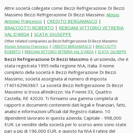
Altre società collegate come Bezzi Refrigerazione Di Bezzi
Massimo Bezzi Refrigerazione Di Bezzi Massimo:
Aloisio
Antonio Francesco
|
CREDITO BERGAMASCO
|
BRACCIOTTI ROBERTO
|
REBOANI VITTORIO VETRERIA
VAL D'ARDA
|
SCATA' GIUSEPPE
Other related companies as Bezzi Refrigerazione Di Bezzi Massimo:
Aloisio Antonio Francesco
|
CREDITO BERGAMASCO
|
BRACCIOTTI
ROBERTO
|
REBOANI VITTORIO VETRERIA VAL D'ARDA
|
SCATA' GIUSEPPE
Bezzi Refrigerazione Di Bezzi Massimo
è un'azienda, che è
stata registrata 1995 nella regione N\A, Italia. Il nome
completo della società è Bezzi Refrigerazione Di Bezzi
Massimo, società assegnata al numero di imposta
IT40162963867. La società Bezzi Refrigerazione Di Bezzi
Massimo si trova all'indirizzo: Via P.nenni 33, Quattro
Castella, RE 42020. Ti forniamo una gamma completa di
rapporti e documenti contenenti dati legali e finanziari, fatti,
analisi e informazioni ufficiali dal Registro italiano. 10
dipendenti lavorano in questa azienda. Capitale - 998,000
EUR. Le vendite della società per lo scorso anno sono state
pari a più di 196,000 EUR, e questo ha N\A il rating del