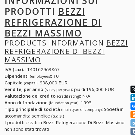
INFORMAZIONI SUI
PRODOTTI
BEZZI
REFRIGERAZIONE DI
BEZZI MASSIMO
PRODUCTS INFORMATION
BEZZI
REFRIGERAZIONE DI BEZZI
MASSIMO
IVA (tax):
IT40162963867
Dipendenti
:
10
(employees)
Capitale
:
998,000 EUR
(capital)
Vendite, per anno
:
più di 196,000 EUR
(sales, per year)
Valutazione del credito
:
N\A
(credit rating)
Anno di fondazione
:
1995
(foundation year)
Tipo principale di società
:
Società in
(main type of company)
accomandita semplice (s.a.s.)
I prodotti creati in Bezzi Refrigerazione Di Bezzi Massimo
non sono stati trovati