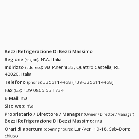
Bezzi Refrigerazione Di Bezzi Massimo
Regione
:
N\A, Italia
(region)
Indirizzo
:
Via P.nenni 33, Quattro Castella, RE
(address)
42020, Italia
Telefono
:
3356114458 (+39-3356114458)
335611445
(phone)
(+39-
Fax
:
+39 0865 55 1734
+39 0865 55 1734
(fax)
335611445
E-Mail:
n\a
Sito web:
n\a
Proprietario / Direttore / Manager
(Owner / Director / Manager)
Bezzi Refrigerazione Di Bezzi Massimo
:
n\a
Orari di apertura
:
Lun-Ven: 10-18, Sab-Dom:
(opening hours)
chiuso