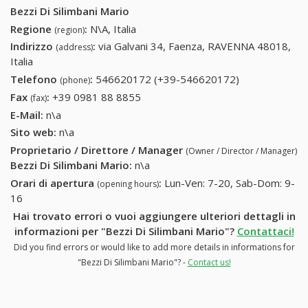
Bezzi Di Silimbani Mario
Regione
:
N\A, Italia
(region)
Indirizzo
:
via Galvani 34, Faenza, RAVENNA 48018,
(address)
Italia
Telefono
:
546620172 (+39-546620172)
546620172
(phone)
(+39-
Fax
:
+39 0981 88 8855
+39 0981 88 8855
(fax)
546620172)
E-Mail:
n\a
Sito web:
n\a
Proprietario / Direttore / Manager
(Owner / Director / Manager)
Bezzi Di Silimbani Mario
:
n\a
Orari di apertura
:
Lun-Ven: 7-20, Sab-Dom: 9-
(opening hours)
16
Hai trovato errori o vuoi aggiungere ulteriori dettagli in
informazioni per "Bezzi Di Silimbani Mario"?
Contattaci!
Did you find errors or would like to add more details in informations for
"Bezzi Di Silimbani Mario"? -
Contact us!