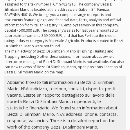
assigned to the tax number IT67194824218. The company Bezzi Di
Silimbani Mario is located at the address: via Galvani 34, Faenza,
RAVENNA 48018. We brings you a complete range of reports and
documents featuring legal and financial data, facts, analysis and official
information from Italian Registry. 10 employees work in this company.
Capital - 500,000 EUR. The company's sales for last year amounted to
approssimativamente 369,000 EUR, and that has Perfetto the credit
rating. Industry category is Materiale-Agricolo. Products created in Bezzi
Di Silimbani Mario were not found.
The main activity of Bezzi Di Silimbani Mario is Fishing, Hunting and
Trapping, including 5 other destinations. Information about owner,
director or manager of Bezzi Di Silimbani Mario is not available. You also
can view reviews of Bezzi Di Silimbani Mario, open positions, location of
Bezzi Di Silimbani Mario on the map.
Abbiamo trovato tali informazioni su Bezzi Di Silimbani
Mario, N\A: indirizzo, telefono, contatti, risposta, posti
vacanti. Esiste un rapporto dettagliato sul lavoro della
società Bezzi Di Silimbani Mario, i dipendenti, le
statistiche finanziarie. We found such information about
Bezzi Di Silimbani Mario, N\A: address, phone, contacts,
response, vacancies. There is a detailed report on the
work of the company Bezzi Di Silimbani Mario,