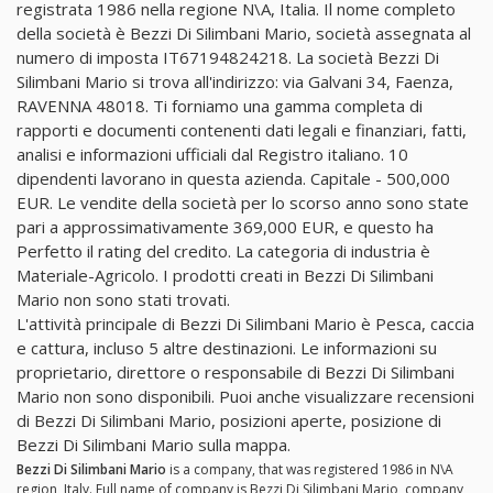
registrata 1986 nella regione N\A, Italia. Il nome completo
della società è Bezzi Di Silimbani Mario, società assegnata al
numero di imposta IT67194824218. La società Bezzi Di
Silimbani Mario si trova all'indirizzo: via Galvani 34, Faenza,
RAVENNA 48018. Ti forniamo una gamma completa di
rapporti e documenti contenenti dati legali e finanziari, fatti,
analisi e informazioni ufficiali dal Registro italiano. 10
dipendenti lavorano in questa azienda. Capitale - 500,000
EUR. Le vendite della società per lo scorso anno sono state
pari a approssimativamente 369,000 EUR, e questo ha
Perfetto il rating del credito. La categoria di industria è
Materiale-Agricolo. I prodotti creati in Bezzi Di Silimbani
Mario non sono stati trovati.
L'attività principale di Bezzi Di Silimbani Mario è Pesca, caccia
e cattura, incluso 5 altre destinazioni. Le informazioni su
proprietario, direttore o responsabile di Bezzi Di Silimbani
Mario non sono disponibili. Puoi anche visualizzare recensioni
di Bezzi Di Silimbani Mario, posizioni aperte, posizione di
Bezzi Di Silimbani Mario sulla mappa.
Bezzi Di Silimbani Mario
is a company, that was registered 1986 in N\A
region, Italy. Full name of company is Bezzi Di Silimbani Mario, company