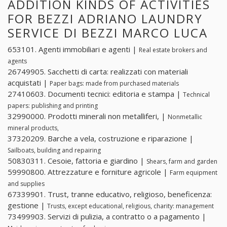
ADDITION KINDS OF ACTIVITIES
FOR BEZZI ADRIANO LAUNDRY
SERVICE DI BEZZI MARCO LUCA
653101. Agenti immobiliari e agenti |
Real estate brokers and
agents
26749905. Sacchetti di carta: realizzati con materiali
acquistati |
Paper bags: made from purchased materials
27410603. Documenti tecnici: editoria e stampa |
Technical
papers: publishing and printing
32990000. Prodotti minerali non metalliferi, |
Nonmetallic
mineral products,
37320209. Barche a vela, costruzione e riparazione |
Sailboats, building and repairing
50830311. Cesoie, fattoria e giardino |
Shears, farm and garden
59990800. Attrezzature e forniture agricole |
Farm equipment
and supplies
67339901. Trust, tranne educativo, religioso, beneficenza:
gestione |
Trusts, except educational, religious, charity: management
73499903. Servizi di pulizia, a contratto o a pagamento |