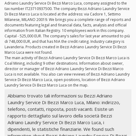
Adriano Laundry Service Di Bezzi Marco Luca, company assigned to the
tax number IT23710937500. The company Bezzi Adriano Laundry Service
Di Bezzi Marco Luca is located at the address: via Cadore 1, Settimo
Milanese, MILANO 20019. We brings you a complete range of reports and
documents featuring legal and financial data, facts, analysis and official
information from Italian Registry. 10 employees work in this company.
Capital - 525,000 EUR. The company's sales for last year amounted to più
di 748,000 EUR, and that has N\A the credit rating. Industry category is
Lavanderia. Products created in Bezzi Adriano Laundry Service Di Bezzi
Marco Luca were not found.
The main activity of Bezzi Adriano Laundry Service Di Bezzi Marco Luca is
Coal Mining, including 9 other destinations. Information about owner,
director or manager of Bezzi Adriano Laundry Service Di Bezzi Marco
Luca is not available. You also can view reviews of Bezzi Adriano Laundry
Service Di Bezzi Marco Luca, open positions, location of Bezzi Adriano
Laundry Service Di Bezzi Marco Luca on the map.
Abbiamo trovato tali informazioni su Bezzi Adriano
Laundry Service Di Bezzi Marco Luca, Milano: indirizzo,
telefono, contatti, risposta, posti vacanti. Esiste un
rapporto dettagliato sul lavoro della società Bezzi
Adriano Laundry Service Di Bezzi Marco Luca, i
dipendenti, le statistiche finanziarie. We found such
information about Bezzi Adriano Laundry Service Di Bezzi