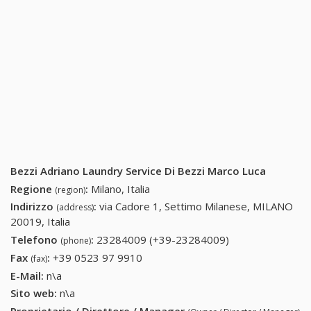
Bezzi Adriano Laundry Service Di Bezzi Marco Luca
Regione
:
Milano, Italia
(region)
Indirizzo
:
via Cadore 1, Settimo Milanese, MILANO
(address)
20019, Italia
Telefono
:
23284009 (+39-23284009)
23284009 (+39-
(phone)
23284009)
Fax
:
+39 0523 97 9910
+39 0523 97 9910
(fax)
E-Mail:
n\a
Sito web:
n\a