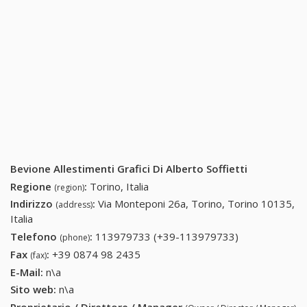
Bevione Allestimenti Grafici Di Alberto Soffietti
Regione
:
Torino, Italia
(region)
Indirizzo
:
Via Monteponi 26a, Torino, Torino 10135,
(address)
Italia
Telefono
:
113979733 (+39-113979733)
113979733
(phone)
(+39-
Fax
:
+39 0874 98 2435
+39 0874 98 2435
(fax)
113979733)
E-Mail:
n\a
Sito web:
n\a