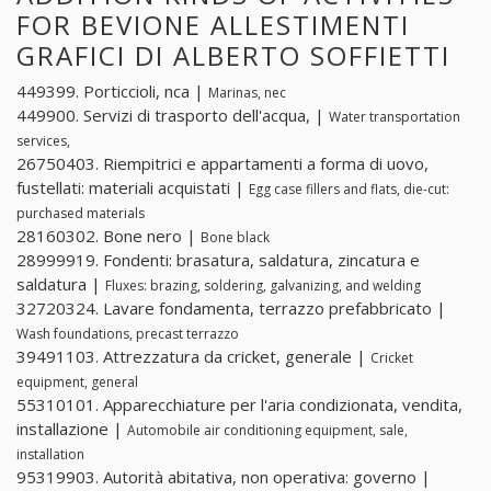
FOR BEVIONE ALLESTIMENTI
GRAFICI DI ALBERTO SOFFIETTI
449399. Porticcioli, nca |
Marinas, nec
449900. Servizi di trasporto dell'acqua, |
Water transportation
services,
26750403. Riempitrici e appartamenti a forma di uovo,
fustellati: materiali acquistati |
Egg case fillers and flats, die-cut:
purchased materials
28160302. Bone nero |
Bone black
28999919. Fondenti: brasatura, saldatura, zincatura e
saldatura |
Fluxes: brazing, soldering, galvanizing, and welding
32720324. Lavare fondamenta, terrazzo prefabbricato |
Wash foundations, precast terrazzo
39491103. Attrezzatura da cricket, generale |
Cricket
equipment, general
55310101. Apparecchiature per l'aria condizionata, vendita,
installazione |
Automobile air conditioning equipment, sale,
installation
95319903. Autorità abitativa, non operativa: governo |