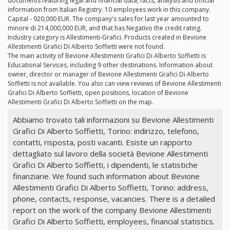
documents featuring legal and financial data, facts, analysis and official
information from Italian Registry. 10 employees work in this company.
Capital - 920,000 EUR. The company's sales for last year amounted to
minore di 214,000,000 EUR, and that has Negativo the credit rating.
Industry category is Allestimenti-Grafici. Products created in Bevione
Allestimenti Grafici Di Alberto Soffietti were not found.
The main activity of Bevione Allestimenti Grafici Di Alberto Soffietti is
Educational Services, including 9 other destinations. Information about
owner, director or manager of Bevione Allestimenti Grafici Di Alberto
Soffietti is not available. You also can view reviews of Bevione Allestimenti
Grafici Di Alberto Soffietti, open positions, location of Bevione
Allestimenti Grafici Di Alberto Soffietti on the map.
Abbiamo trovato tali informazioni su Bevione Allestimenti
Grafici Di Alberto Soffietti, Torino: indirizzo, telefono,
contatti, risposta, posti vacanti. Esiste un rapporto
dettagliato sul lavoro della società Bevione Allestimenti
Grafici Di Alberto Soffietti, i dipendenti, le statistiche
finanziarie. We found such information about Bevione
Allestimenti Grafici Di Alberto Soffietti, Torino: address,
phone, contacts, response, vacancies. There is a detailed
report on the work of the company Bevione Allestimenti
Grafici Di Alberto Soffietti, employees, financial statistics.