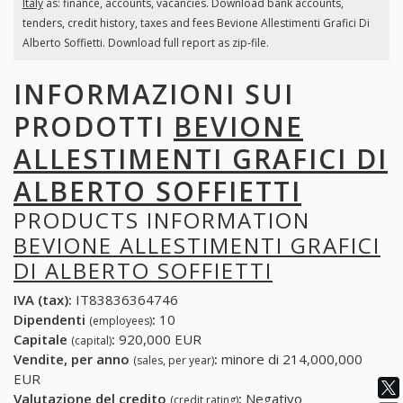
Italy
as: finance, accounts, vacancies. Download bank accounts,
tenders, credit history, taxes and fees Bevione Allestimenti Grafici Di
Alberto Soffietti. Download full report as zip-file.
INFORMAZIONI SUI
PRODOTTI
BEVIONE
ALLESTIMENTI GRAFICI DI
ALBERTO SOFFIETTI
PRODUCTS INFORMATION
BEVIONE ALLESTIMENTI GRAFICI
DI ALBERTO SOFFIETTI
IVA (tax):
IT83836364746
Dipendenti
:
10
(employees)
Capitale
:
920,000 EUR
(capital)
Vendite, per anno
:
minore di 214,000,000
(sales, per year)
EUR
Valutazione del credito
:
Negativo
(credit rating)