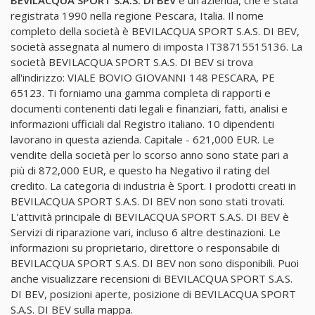
registrata 1990 nella regione Pescara, Italia. Il nome
completo della società è BEVILACQUA SPORT S.A.S. DI BEV,
società assegnata al numero di imposta IT38715515136. La
società BEVILACQUA SPORT S.A.S. DI BEV si trova
all'indirizzo: VIALE BOVIO GIOVANNI 148 PESCARA, PE
65123. Ti forniamo una gamma completa di rapporti e
documenti contenenti dati legali e finanziari, fatti, analisi e
informazioni ufficiali dal Registro italiano. 10 dipendenti
lavorano in questa azienda. Capitale - 621,000 EUR. Le
vendite della società per lo scorso anno sono state pari a
più di 872,000 EUR, e questo ha Negativo il rating del
credito. La categoria di industria è Sport. I prodotti creati in
BEVILACQUA SPORT S.A.S. DI BEV non sono stati trovati.
L'attività principale di BEVILACQUA SPORT S.A.S. DI BEV è
Servizi di riparazione vari, incluso 6 altre destinazioni. Le
informazioni su proprietario, direttore o responsabile di
BEVILACQUA SPORT S.A.S. DI BEV non sono disponibili. Puoi
anche visualizzare recensioni di BEVILACQUA SPORT S.A.S.
DI BEV, posizioni aperte, posizione di BEVILACQUA SPORT
S.A.S. DI BEV sulla mappa.