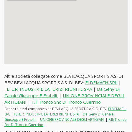
Altre società collegate come BEVILACQUA SPORT S.A.S. DI
BEV BEVILACQUA SPORT S.A.S. DI BEV:
FLDEMACH SRL
|
FLI.L.R. INDUSTRIE LATERIZI RIUNITE SPA
|
Da Geny Di
Canale Giuseppe E Fratelli.
|
UNIONE PROVINCIALE DEGLI
ARTIGIANI
|
F.lli Tronco Snc Di Tronco Guerrino
Other related companies as BEVILACQUA SPORT S.A.S. DI BEV:
FLDEMACH
SRL
|
FLI.L.R. INDUSTRIE LATERIZI RIUNITE SPA
|
Da Geny Di Canale
Giuseppe E Fratelli.
|
UNIONE PROVINCIALE DEGLI ARTIGIANI
|
F.lli Tronco
Snc Di Tronco Guerrino
BEVILACQUA SPORT S.A.S. DI BEV
è un'azienda, che è stata