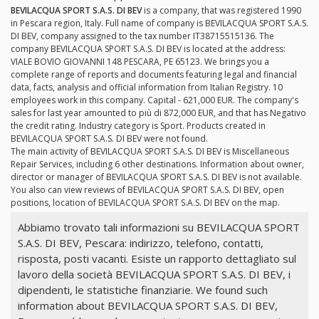
BEVILACQUA SPORT S.A.S. DI BEV
is a company, that was registered 1990
in Pescara region, Italy. Full name of company is BEVILACQUA SPORT S.A.S.
DI BEV, company assigned to the tax number IT38715515136. The
company BEVILACQUA SPORT S.A.S. DI BEV is located at the address:
VIALE BOVIO GIOVANNI 148 PESCARA, PE 65123. We brings you a
complete range of reports and documents featuring legal and financial
data, facts, analysis and official information from Italian Registry. 10
employees work in this company. Capital - 621,000 EUR. The company's
sales for last year amounted to più di 872,000 EUR, and that has Negativo
the credit rating. Industry category is Sport. Products created in
BEVILACQUA SPORT S.A.S. DI BEV were not found.
The main activity of BEVILACQUA SPORT S.A.S. DI BEV is Miscellaneous
Repair Services, including 6 other destinations. Information about owner,
director or manager of BEVILACQUA SPORT S.A.S. DI BEV is not available.
You also can view reviews of BEVILACQUA SPORT S.A.S. DI BEV, open
positions, location of BEVILACQUA SPORT S.A.S. DI BEV on the map.
Abbiamo trovato tali informazioni su BEVILACQUA SPORT
S.A.S. DI BEV, Pescara: indirizzo, telefono, contatti,
risposta, posti vacanti. Esiste un rapporto dettagliato sul
lavoro della società BEVILACQUA SPORT S.A.S. DI BEV, i
dipendenti, le statistiche finanziarie. We found such
information about BEVILACQUA SPORT S.A.S. DI BEV,