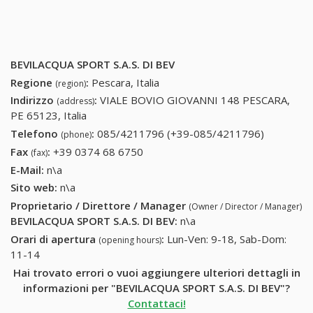
BEVILACQUA SPORT S.A.S. DI BEV
Regione
:
Pescara, Italia
(region)
Indirizzo
:
VIALE BOVIO GIOVANNI 148 PESCARA,
(address)
PE 65123, Italia
Telefono
:
085/4211796 (+39-085/4211796)
085/4211
(phone)
(+39-
Fax
:
+39 0374 68 6750
+39 0374 68 6750
(fax)
085/4211
E-Mail:
n\a
Sito web:
n\a
Proprietario / Direttore / Manager
(Owner / Director / Manager)
BEVILACQUA SPORT S.A.S. DI BEV
:
n\a
Orari di apertura
:
Lun-Ven: 9-18, Sab-Dom:
(opening hours)
11-14
Hai trovato errori o vuoi aggiungere ulteriori dettagli in
informazioni per "BEVILACQUA SPORT S.A.S. DI BEV"?
Contattaci!