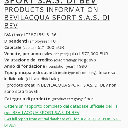
SPORT S.A.S. DI BEV
PRODUCTS INFORMATION
BEVILACQUA SPORT S.A.S. DI
BEV
IVA (tax):
IT38715515136
Dipendenti
:
10
(employees)
Capitale
:
621,000 EUR
(capital)
Vendite, per anno
:
più di 872,000 EUR
(sales, per year)
Valutazione del credito
:
Negativo
(credit rating)
Anno di fondazione
:
1990
(foundation year)
Tipo principale di società
:
Impresa
(main type of company)
individuale (ditta individuale)
I prodotti creati in BEVILACQUA SPORT S.A.S. DI BEV non
sono stati trovati
Categoria di prodotto
:
Sport
(product category)
Ottieni un rapporto completo dal database ufficiale dell'IT
per BEVILACQUA SPORT S.A.S. DI BEV
(Get full report from official database of IT for BEVILACQUA SPORT S.A.S.
DI BEV)