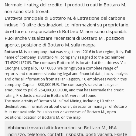
Normale il rating del credito. I prodotti creati in Bottaro M.
non sono stati trovati.
L'attività principale di Bottaro M. è Estrazione del carbone,
incluso 10 altre destinazioni. Le informazioni su proprietario,
direttore o responsabile di Bottaro M. non sono disponibili.
Puoi anche visualizzare recensioni di Bottaro M., posizioni
aperte, posizione di Bottaro M. sulla mappa.
Bottaro M.
is a company, that was registered 2016 in N\A region, Italy. Full
name of company is Bottaro M., company assigned to the tax number
IT14529113769. The company Bottaro M. is located at the address: Via
Cuorgne, Borgiallo, TO 10080. We brings you a complete range of
reports and documents featuring legal and financial data, facts, analysis
and official information from Italian Registry. 10 employees work in this
company. Capital - 830,000 EUR. The company's sales for last year
amounted to più di 254,000,000 EUR, and that has Normale the credit
rating. Products created in Bottaro M. were not found.
The main activity of Bottaro M. is Coal Mining, including 10 other
destinations. Information about owner, director or manager of Bottaro
M. is not available. You also can view reviews of Bottaro M., open
positions, location of Bottaro M. on the map.
Abbiamo trovato tali informazioni su Bottaro M., N\A:
indirizzo, telefono, contatti, risposta, posti vacanti. Esiste