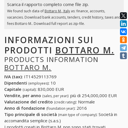
Scarica il rapporto completo come file zip.
We found such data of
Bottaro M., Italy
as: finance, accounts,
vacancies. Download bank accounts, tenders, credit history, taxes and
fees Bottaro M.. Download full report as zip-file.
INFORMAZIONI SUI
PRODOTTI
BOTTARO M.
PRODUCTS INFORMATION
BOTTARO M.
IVA (tax):
IT14529113769
Dipendenti
:
10
(employees)
Capitale
:
830,000 EUR
(capital)
Vendite, per anno
:
più di 254,000,000 EUR
(sales, per year)
Valutazione del credito
:
Normale
(credit rating)
Anno di fondazione
:
2016
(foundation year)
Tipo principale di società
:
Società in
(main type of company)
accomandita semplice (s.a.s.)
I prodotti creati in Bottaro M. non sono stati trovati