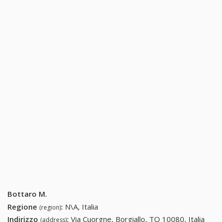
Bottaro M.
Regione
:
N\A, Italia
(region)
Indirizzo
:
Via Cuorgne, Borgiallo, TO 10080, Italia
(address)