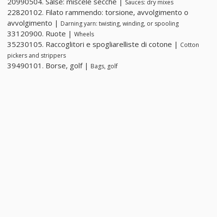
20990504. Salse: miscele secche |
Sauces: dry mixes
22820102. Filato rammendo: torsione, avvolgimento o
avvolgimento |
Darning yarn: twisting, winding, or spooling
33120900. Ruote |
Wheels
35230105. Raccoglitori e spogliarelliste di cotone |
Cotton
pickers and strippers
39490101. Borse, golf |
Bags, golf