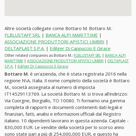
Altre società collegate come Bottaro M. Bottaro M.:
FLBLUSTAFF SRL
|
BANCA ALPI MARITTIME
|
ASSOCIAZIONE PRODUTTORI APISTICI UMBRI
|
DELTAPLAST S.P.A.
|
Edilger Di Cappuccio E Girace
Other related companies as Bottaro M.:
FLBLUSTAFF SRL
|
BANCA ALPI
MARITTIME
|
ASSOCIAZIONE PRODUTTORI APISTICI UMBRI
|
DELTAPLAST
S.P.A.
|
Edilger Di Cappuccio E Girace
Bottaro M.
è un'azienda, che è stata registrata 2016 nella
regione N\A, Italia. Il nome completo della società è Bottaro
M., società assegnata al numero di imposta
IT14529113769. La società Bottaro M. si trova all'indirizzo:
Via Cuorgne, Borgiallo, TO 10080. Ti forniamo una gamma
completa di rapporti e documenti contenenti dati legali e
finanziari, fatti, analisi e informazioni ufficiali dal Registro
italiano. 10 dipendenti lavorano in questa azienda. Capitale -
830,000 EUR. Le vendite della società per lo scorso anno
sono state pari a più di 254,000,000 EUR, e questo ha