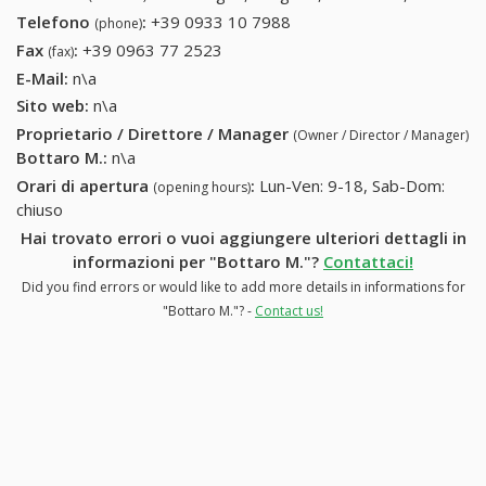
Telefono
:
+39 0933 10 7988
+39 0933 10 7988
(phone)
Fax
:
+39 0963 77 2523
+39 0963 77 2523
(fax)
E-Mail:
n\a
Sito web:
n\a
Proprietario / Direttore / Manager
(Owner / Director / Manager)
Bottaro M.
:
n\a
Orari di apertura
:
Lun-Ven: 9-18, Sab-Dom:
(opening hours)
chiuso
Hai trovato errori o vuoi aggiungere ulteriori dettagli in
informazioni per "Bottaro M."?
Contattaci!
Did you find errors or would like to add more details in informations for
"Bottaro M."? -
Contact us!