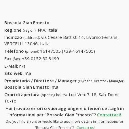
Bossola Gian Ernesto
Regione
:
N\A, Italia
(region)
Indirizzo
:
via Cesare Battisti 14, Livorno Ferraris,
(address)
VERCELLI 13046, Italia
Telefono
:
16147505 (+39-16147505)
16147505 (+39-
(phone)
16147505)
Fax
:
+39 0152 52 3499
+39 0152 52 3499
(fax)
E-Mail:
n\a
Sito web:
n\a
Proprietario / Direttore / Manager
(Owner / Director / Manager)
Bossola Gian Ernesto
:
n\a
Orari di apertura
:
Lun-Ven: 7-18, Sab-Dom:
(opening hours)
10-16
Hai trovato errori o vuoi aggiungere ulteriori dettagli in
informazioni per "Bossola Gian Ernesto"?
Contattaci!
Did you find errors or would like to add more details in informations for
"Bossola Gian Ernesto"? -
Contact us!