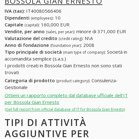
BOSSOLA GIAN ERNESTO
IVA (tax):
IT40080566406
Dipendenti
:
10
(employees)
Capitale
:
160,000 EUR
(capital)
Vendite, per anno
:
minore di 371,000 EUR
(sales, per year)
Valutazione del credito
:
N\A
(credit rating)
Anno di fondazione
:
2008
(foundation year)
Tipo principale di società
:
Società in
(main type of company)
accomandita semplice (s.a.s.)
I prodotti creati in Bossola Gian Ernesto non sono stati
trovati
Categoria di prodotto
:
Consulenza-
(product category)
Gestionale
Ottieni un rapporto completo dal database ufficiale dell'IT
per Bossola Gian Ernesto
(Get full report from official database of IT for Bossola Gian Ernesto)
TIPI DI ATTIVITÀ
AGGIUNTIVE PER