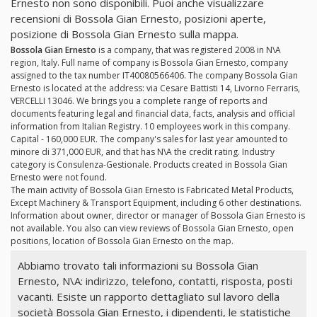
Ernesto non sono disponibili. Puoi anche visualizzare
recensioni di Bossola Gian Ernesto, posizioni aperte,
posizione di Bossola Gian Ernesto sulla mappa.
Bossola Gian Ernesto
is a company, that was registered 2008 in N\A
region, Italy. Full name of company is Bossola Gian Ernesto, company
assigned to the tax number IT40080566406. The company Bossola Gian
Ernesto is located at the address: via Cesare Battisti 14, Livorno Ferraris,
VERCELLI 13046. We brings you a complete range of reports and
documents featuring legal and financial data, facts, analysis and official
information from Italian Registry. 10 employees work in this company.
Capital - 160,000 EUR. The company's sales for last year amounted to
minore di 371,000 EUR, and that has N\A the credit rating. Industry
category is Consulenza-Gestionale. Products created in Bossola Gian
Ernesto were not found.
The main activity of Bossola Gian Ernesto is Fabricated Metal Products,
Except Machinery & Transport Equipment, including 6 other destinations.
Information about owner, director or manager of Bossola Gian Ernesto is
not available. You also can view reviews of Bossola Gian Ernesto, open
positions, location of Bossola Gian Ernesto on the map.
Abbiamo trovato tali informazioni su Bossola Gian
Ernesto, N\A: indirizzo, telefono, contatti, risposta, posti
vacanti. Esiste un rapporto dettagliato sul lavoro della
società Bossola Gian Ernesto, i dipendenti, le statistiche