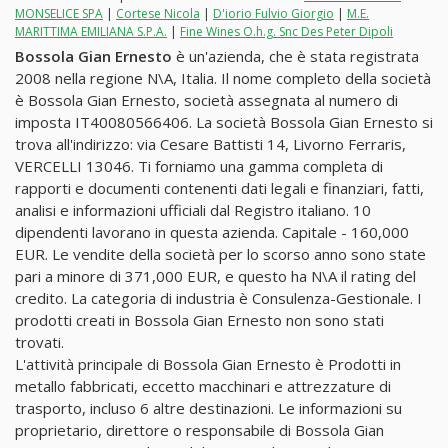
MONSELICE SPA
|
Cortese Nicola
|
D'iorio Fulvio Giorgio
|
M.E.
MARITTIMA EMILIANA S.P.A.
|
Fine Wines O.h.g. Snc Des Peter Dipoli
Bossola Gian Ernesto
è un'azienda, che è stata registrata
2008 nella regione N\A, Italia. Il nome completo della società
è Bossola Gian Ernesto, società assegnata al numero di
imposta IT40080566406. La società Bossola Gian Ernesto si
trova all'indirizzo: via Cesare Battisti 14, Livorno Ferraris,
VERCELLI 13046. Ti forniamo una gamma completa di
rapporti e documenti contenenti dati legali e finanziari, fatti,
analisi e informazioni ufficiali dal Registro italiano. 10
dipendenti lavorano in questa azienda. Capitale - 160,000
EUR. Le vendite della società per lo scorso anno sono state
pari a minore di 371,000 EUR, e questo ha N\A il rating del
credito. La categoria di industria è Consulenza-Gestionale. I
prodotti creati in Bossola Gian Ernesto non sono stati
trovati.
L'attività principale di Bossola Gian Ernesto è Prodotti in
metallo fabbricati, eccetto macchinari e attrezzature di
trasporto, incluso 6 altre destinazioni. Le informazioni su
proprietario, direttore o responsabile di Bossola Gian