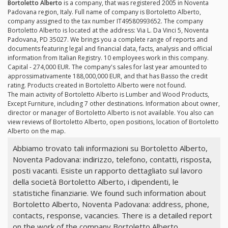
Bortoletto Alberto
is a company, that was registered 2005 in Noventa
Padovana region, Italy. Full name of company is Bortoletto Alberto,
company assigned to the tax number IT49580993652. The company
Bortoletto Alberto is located at the address: Via L. Da Vinci 5, Noventa
Padovana, PD 35027. We brings you a complete range of reports and
documents featuring legal and financial data, facts, analysis and official
information from Italian Registry. 10 employees work in this company.
Capital - 274,000 EUR. The company's sales for last year amounted to
approssimativamente 188,000,000 EUR, and that has Basso the credit
rating. Products created in Bortoletto Alberto were not found.
The main activity of Bortoletto Alberto is Lumber and Wood Products,
Except Furniture, including 7 other destinations. Information about owner,
director or manager of Bortoletto Alberto is not available. You also can
view reviews of Bortoletto Alberto, open positions, location of Bortoletto
Alberto on the map.
Abbiamo trovato tali informazioni su Bortoletto Alberto,
Noventa Padovana: indirizzo, telefono, contatti, risposta,
posti vacanti. Esiste un rapporto dettagliato sul lavoro
della società Bortoletto Alberto, i dipendenti, le
statistiche finanziarie. We found such information about
Bortoletto Alberto, Noventa Padovana: address, phone,
contacts, response, vacancies. There is a detailed report
on the work of the company Bortoletto Alberto,