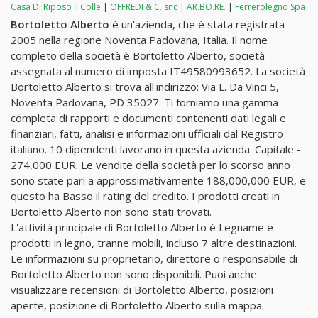
Casa Di Riposo Il Colle
|
OFFREDI & C. snc
|
AR.BO.RE.
|
Ferrerolegno Spa
Bortoletto Alberto
è un'azienda, che è stata registrata
2005 nella regione Noventa Padovana, Italia. Il nome
completo della società è Bortoletto Alberto, società
assegnata al numero di imposta IT49580993652. La società
Bortoletto Alberto si trova all'indirizzo: Via L. Da Vinci 5,
Noventa Padovana, PD 35027. Ti forniamo una gamma
completa di rapporti e documenti contenenti dati legali e
finanziari, fatti, analisi e informazioni ufficiali dal Registro
italiano. 10 dipendenti lavorano in questa azienda. Capitale -
274,000 EUR. Le vendite della società per lo scorso anno
sono state pari a approssimativamente 188,000,000 EUR, e
questo ha Basso il rating del credito. I prodotti creati in
Bortoletto Alberto non sono stati trovati.
L'attività principale di Bortoletto Alberto è Legname e
prodotti in legno, tranne mobili, incluso 7 altre destinazioni.
Le informazioni su proprietario, direttore o responsabile di
Bortoletto Alberto non sono disponibili. Puoi anche
visualizzare recensioni di Bortoletto Alberto, posizioni
aperte, posizione di Bortoletto Alberto sulla mappa.