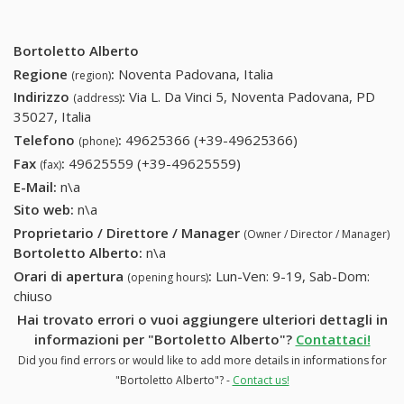
Bortoletto Alberto
Regione
:
Noventa Padovana, Italia
(region)
Indirizzo
:
Via L. Da Vinci 5, Noventa Padovana, PD
(address)
35027, Italia
Telefono
:
49625366 (+39-49625366)
49625366 (+39-
(phone)
49625366)
Fax
:
49625559 (+39-49625559)
49625559 (+39-
(fax)
49625559)
E-Mail:
n\a
Sito web:
n\a
Proprietario / Direttore / Manager
(Owner / Director / Manager)
Bortoletto Alberto
:
n\a
Orari di apertura
:
Lun-Ven: 9-19, Sab-Dom:
(opening hours)
chiuso
Hai trovato errori o vuoi aggiungere ulteriori dettagli in
informazioni per "Bortoletto Alberto"?
Contattaci!
Did you find errors or would like to add more details in informations for
"Bortoletto Alberto"? -
Contact us!